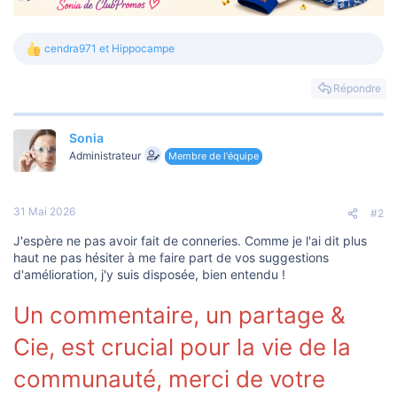
cendra971
et
Hippocampe
L
e
s
Répondre
r
é
a
Sonia
c
t
Administrateur
Membre de l'équipe
i
o
n
s
31 Mai 2026
#2
:
J'espère ne pas avoir fait de conneries. Comme je l'ai dit plus
haut ne pas hésiter à me faire part de vos suggestions
d'amélioration, j'y suis disposée, bien entendu !
Un commentaire, un partage &
Cie, est crucial pour la vie de la
communauté, merci de votre