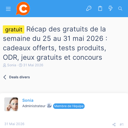
Récap des gratuits de la
gratuit
semaine du 25 au 31 mai 2026 :
cadeaux offerts, tests produits,
ODR, jeux gratuits et concours
A
D
Sonia
31 Mai 2026
u
a
t
t
Deals divers
e
e
u
d
r
e
d
d
e
é
Sonia
l
b
a
Administrateur
u
Membre de l'équipe
d
t
i
s
31 Mai 2026
c
#1