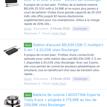
À propos de ce bon plan : Profitez de la batterie externe
BELKIN 20 000 mAh à 24,99€ et ne soyez plus jamais à
court de batterie ! Dotée d’une grande capacité de 20 000
mAh, elle offre jusqu’à 92 heures d’autonomie
supplémentaire pour vos smartphones. Grâce à la charge
rapide de 20W, elle...
Sonia
Discussion
5 Février 2025
boulanger
Réponses: 7
Forum:
High-Tech
Station d'accueil BELKIN USB-C multiport
deal
5-en-1 à 20,03€ chez Boulanger
À propos de ce bon plan : Profitez d’une connectivité
optimale avec cette station d’accueil BELKIN USB-C 5-en-
1, disponible à 20,03€ chez Boulanger. Avec ses 5 ports,
elle vous permet de connecter plusieurs périphériques en
simultané, tout en bénéficiant d’un taux de transfert ultra-
rapide...
Sonia
Discussion
3 Février 2025
boulanger
Réponses: 6
Forum:
High-Tech
Batterie de cuisine LAGOSTINA Esperta
deal
Triply 6 pcs + poignée à 179,99€ au lieu de
259,99€ chez Boulanger