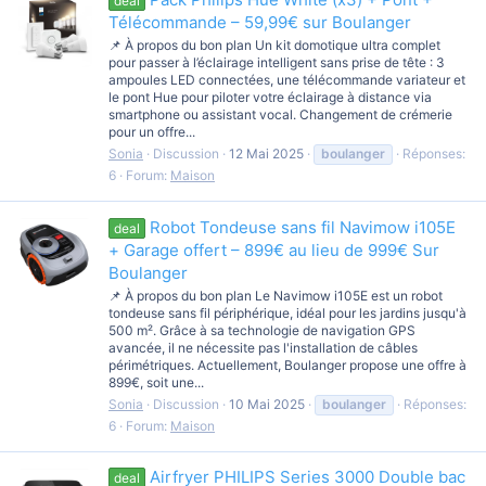
deal
Télécommande – 59,99€ sur Boulanger
📌 À propos du bon plan Un kit domotique ultra complet
pour passer à l’éclairage intelligent sans prise de tête : 3
ampoules LED connectées, une télécommande variateur et
le pont Hue pour piloter votre éclairage à distance via
smartphone ou assistant vocal. Changement de crémerie
pour un offre...
Sonia
Discussion
12 Mai 2025
boulanger
Réponses:
6
Forum:
Maison
Robot Tondeuse sans fil Navimow i105E
deal
+ Garage offert – 899€ au lieu de 999€ Sur
Boulanger
📌 À propos du bon plan Le Navimow i105E est un robot
tondeuse sans fil périphérique, idéal pour les jardins jusqu'à
500 m². Grâce à sa technologie de navigation GPS
avancée, il ne nécessite pas l'installation de câbles
périmétriques. Actuellement, Boulanger propose une offre à
899€, soit une...
Sonia
Discussion
10 Mai 2025
boulanger
Réponses:
6
Forum:
Maison
Airfryer PHILIPS Series 3000 Double bac
deal