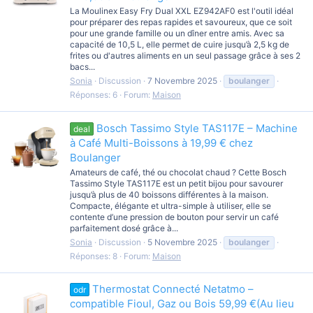
La Moulinex Easy Fry Dual XXL EZ942AF0 est l'outil idéal
pour préparer des repas rapides et savoureux, que ce soit
pour une grande famille ou un dîner entre amis. Avec sa
capacité de 10,5 L, elle permet de cuire jusqu’à 2,5 kg de
frites ou d'autres aliments en un seul passage grâce à ses 2
bacs...
Sonia
Discussion
7 Novembre 2025
boulanger
Réponses: 6
Forum:
Maison
Bosch Tassimo Style TAS117E – Machine
deal
à Café Multi-Boissons à 19,99 € chez
Boulanger
Amateurs de café, thé ou chocolat chaud ? Cette Bosch
Tassimo Style TAS117E est un petit bijou pour savourer
jusqu’à plus de 40 boissons différentes à la maison.
Compacte, élégante et ultra-simple à utiliser, elle se
contente d’une pression de bouton pour servir un café
parfaitement dosé grâce à...
Sonia
Discussion
5 Novembre 2025
boulanger
Réponses: 8
Forum:
Maison
Thermostat Connecté Netatmo –
odr
compatible Fioul, Gaz ou Bois 59,99 €(Au lieu