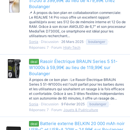
512Go à 399,99€ au lieu de 479,99€ chez
Boulanger
📌 À propos du bon plan en collababoration commerciale:
Le REALME 14 Pro vous offre un excellent rapport
qualité/prix avec ses 512 Go de mémoire interne et 12 Go de
RAM. Grâce à son écran AMOLED de 6,7" et son processeur
MediaTek D7300E, ce smartphone est idéal pour les
utilisateurs recherchant...
Sonia
Discussion
26 Mars 2025
boulanger
Réponses: 7
Forum:
High-Tech
Rasoir Électrique BRAUN Series 5 51-
deal
W1000s à 59,99€ au lieu de 119,99€ sur
Boulanger
À propos de ce bon plan : Le Rasoir Électrique BRAUN
Series 5 51-W1000s est l'outil parfait pour les barbes dures
et les utilisateurs qui souhaitent un rasage à la fois efficace
et confortable. Grâce à ses 3 têtes flexibles indépendantes
et son autonomie de 60 minutes, il offre un rasage de...
Sonia
Discussion
9 Février 2025
boulanger
Réponses: 7
Forum:
Jouets & Puériculture
Batterie externe BELKIN 20 000 mAh noir
deal
USB-C et USB-A 20W – 24,99€ sur Boulanger