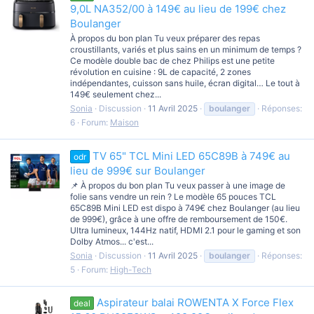
9,0L NA352/00 à 149€ au lieu de 199€ chez
Boulanger
À propos du bon plan Tu veux préparer des repas
croustillants, variés et plus sains en un minimum de temps ?
Ce modèle double bac de chez Philips est une petite
révolution en cuisine : 9L de capacité, 2 zones
indépendantes, cuisson sans huile, écran digital… Le tout à
149€ seulement chez...
Sonia
Discussion
11 Avril 2025
boulanger
Réponses:
6
Forum:
Maison
TV 65" TCL Mini LED 65C89B à 749€ au
odr
lieu de 999€ sur Boulanger
📌 À propos du bon plan Tu veux passer à une image de
folie sans vendre un rein ? Le modèle 65 pouces TCL
65C89B Mini LED est dispo à 749€ chez Boulanger (au lieu
de 999€), grâce à une offre de remboursement de 150€.
Ultra lumineux, 144Hz natif, HDMI 2.1 pour le gaming et son
Dolby Atmos... c'est...
Sonia
Discussion
11 Avril 2025
boulanger
Réponses:
5
Forum:
High-Tech
Aspirateur balai ROWENTA X Force Flex
deal