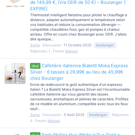
de 149,99 €, (Via ODR de 50 €) – Boulanger {
EXPIRE]
Thermostat intelligent Netatmo pour piloter le chauffage à
distance, adapter automatiquement la température selon
vos habitudes et réduire la consommation d’énergie —
compatible chaudières fioul, gaz et pompes à chaleur
air/eau. Offre en cours chez Boulanger avec ODR. J'allais
dire quelque...
Sonia
Discussion
11 Octobre 2025
boulanger
Réponses: 1
Forum:
Maison
Cafetière italienne Bialetti Moka Express
deal
Silver - 6 tasses à 29,99€ au lieu de 45,99€
chez Boulanger
Envie de redécouvrir le goût authentique d'un expresso
italien ? La Bialetti Moka Express Silver est l'incontournable
cafetière italienne qui vous garantit des tasses
savoureuses, aromatiques et pleines de caractère. Profitez
de ce modèle en aluminium, compatible avec tous les feux
sauf...
Sonia
Discussion
3 Août 2025
boulanger
Réponses:
4
Forum:
Maison
Pack Philips Hue White (x3) + Pont +