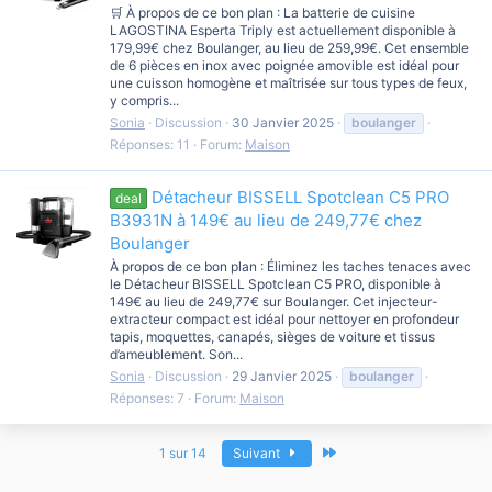
🛒 À propos de ce bon plan : La batterie de cuisine
LAGOSTINA Esperta Triply est actuellement disponible à
179,99€ chez Boulanger, au lieu de 259,99€. Cet ensemble
de 6 pièces en inox avec poignée amovible est idéal pour
une cuisson homogène et maîtrisée sur tous types de feux,
y compris...
Sonia
Discussion
30 Janvier 2025
boulanger
Réponses: 11
Forum:
Maison
Détacheur BISSELL Spotclean C5 PRO
deal
B3931N à 149€ au lieu de 249,77€ chez
Boulanger
À propos de ce bon plan : Éliminez les taches tenaces avec
le Détacheur BISSELL Spotclean C5 PRO, disponible à
149€ au lieu de 249,77€ sur Boulanger. Cet injecteur-
extracteur compact est idéal pour nettoyer en profondeur
tapis, moquettes, canapés, sièges de voiture et tissus
d’ameublement. Son...
Sonia
Discussion
29 Janvier 2025
boulanger
Réponses: 7
Forum:
Maison
Dernier
1 sur 14
Suivant