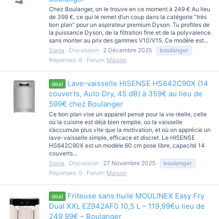
Chez Boulanger, on le trouve en ce moment à 249 € Au lieu
de 399 €, ce qui le remet d’un coup dans la catégorie “très
bon plan” pour un aspirateur premium Dyson. Tu profites de
la puissance Dyson, de la filtration fine et de la polyvalence
sans monter au prix des gammes V10/V15. Ce modèle est...
Sonia
Discussion
2 Décembre 2025
boulanger
Réponses: 8
Forum:
Maison
Lave-vaisselle HISENSE HS642C90X (14
deal
couverts, Auto Dry, 45 dB) à 359€ au lieu de
599€ chez Boulanger
Ce bon plan vise un appareil pensé pour la vie réelle, celle
où la cuisine est déjà bien remplie, où la vaisselle
s’accumule plus vite que la motivation, et où on apprécie un
lave-vaisselle simple, efficace et discret. Le HISENSE
HS642C90X est un modèle 60 cm pose libre, capacité 14
couverts...
Sonia
Discussion
27 Novembre 2025
boulanger
Réponses: 5
Forum:
Maison
Friteuse sans huile MOULINEX Easy Fry
deal
Dual XXL EZ942AF0 10,5 L – 119,99€u lieu de
249,99€ – Boulanger