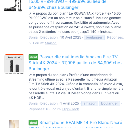
15.60 RH99F3WO – 499,99€ au lieu de
649,99€ chez Boulanger
📌 À propos du bon plan : Le ROWENTA X Force Flex 15.60
RH99F3WO est un aspirateur balai sans fil haut de gamme
conçu pour offrir puissance, flexibilité et autonomie. Avec
sa puissance d’aspiration de 245 Airwatts, son tube pliable
et ses 2 batteries incluses pour jusqu’à 140 minutes...
Sonia
Discussion
10 Avril 2025
boulanger
Réponses:
5
Forum:
Maison
Passerelle multimédia Amazon Fire TV
deal
Stick 4K 2024 - 37,99€ au lieu de 64,99€ chez
Boulanger
📌 À propos du bon plan : Profite d'une expérience de
streaming ultime avec la Passerelle multimédia Amazon
Fire TV Stick 4K 2024. Grâce à la compatibilité avec Alexa,
le contrôle vocal est un jeu d'enfant. Branche simplement la
passerelle sur ta TV via HDMI et plonge dans l'univers du
4K HDR...
Sonia
Discussion
1 Avril 2025
amazon
boulanger
Réponses: 6
Forum:
High-Tech
Smartphone REALME 14 Pro Blanc Nacré
deal