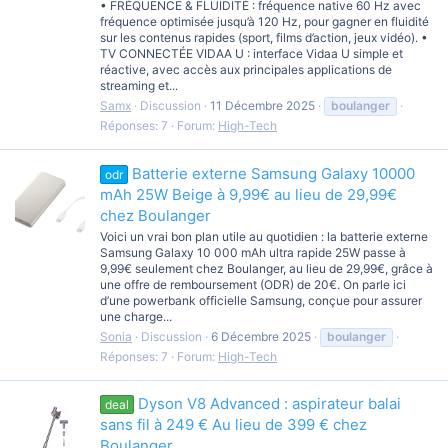
• FRÉQUENCE & FLUIDITÉ : fréquence native 60 Hz avec
fréquence optimisée jusqu’à 120 Hz, pour gagner en fluidité
sur les contenus rapides (sport, films d’action, jeux vidéo). •
TV CONNECTÉE VIDAA U : interface Vidaa U simple et
réactive, avec accès aux principales applications de
streaming et...
Samx
Discussion
11 Décembre 2025
boulanger
Réponses: 7
Forum:
High-Tech
Batterie externe Samsung Galaxy 10000
odr
mAh 25W Beige à 9,99€ au lieu de 29,99€
chez Boulanger
Voici un vrai bon plan utile au quotidien : la batterie externe
Samsung Galaxy 10 000 mAh ultra rapide 25W passe à
9,99€ seulement chez Boulanger, au lieu de 29,99€, grâce à
une offre de remboursement (ODR) de 20€. On parle ici
d’une powerbank officielle Samsung, conçue pour assurer
une charge...
Sonia
Discussion
6 Décembre 2025
boulanger
Réponses: 7
Forum:
High-Tech
Dyson V8 Advanced : aspirateur balai
deal
sans fil à 249 € Au lieu de 399 € chez
Boulanger