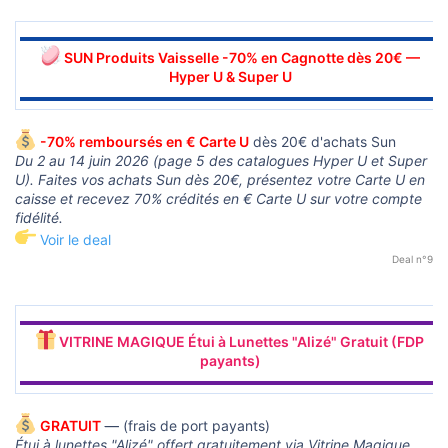
▬▬▬▬▬▬▬▬▬▬▬▬▬▬▬▬▬▬▬▬▬▬▬▬▬▬▬▬▬▬
SUN Produits Vaisselle -70% en Cagnotte dès 20€ —
Hyper U & Super U
▬▬▬▬▬▬▬▬▬▬▬▬▬▬▬▬▬▬▬▬▬▬▬▬▬▬▬▬▬▬
-70% remboursés en € Carte U
dès 20€ d'achats Sun
Du 2 au 14 juin 2026 (page 5 des catalogues Hyper U et Super
U). Faites vos achats Sun dès 20€, présentez votre Carte U en
caisse et recevez 70% crédités en € Carte U sur votre compte
fidélité.
Voir le deal
Deal n°9
▬▬▬▬▬▬▬▬▬▬▬▬▬▬▬▬▬▬▬▬▬▬▬▬▬▬▬▬▬▬
VITRINE MAGIQUE Étui à Lunettes "Alizé" Gratuit (FDP
payants)
▬▬▬▬▬▬▬▬▬▬▬▬▬▬▬▬▬▬▬▬▬▬▬▬▬▬▬▬▬▬
GRATUIT
—
(frais de port payants)
Étui à lunettes "Alizé" offert gratuitement via Vitrine Magique.