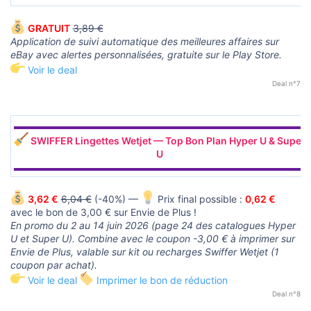
GRATUIT
3,89 €
Application de suivi automatique des meilleures affaires sur
eBay avec alertes personnalisées, gratuite sur le Play Store.
Voir le deal
Deal n°7
▬▬▬▬▬▬▬▬▬▬▬▬▬▬▬▬▬▬▬▬▬▬▬▬▬▬▬▬▬▬
SWIFFER Lingettes Wetjet — Top Bon Plan Hyper U & Super
U
▬▬▬▬▬▬▬▬▬▬▬▬▬▬▬▬▬▬▬▬▬▬▬▬▬▬▬▬▬▬
3,62 €
6,04 €
(-40%) —
Prix final possible :
0,62 €
avec le bon de 3,00 € sur Envie de Plus !
En promo du 2 au 14 juin 2026 (page 24 des catalogues Hyper
U et Super U). Combine avec le coupon -3,00 € à imprimer sur
Envie de Plus, valable sur kit ou recharges Swiffer Wetjet (1
coupon par achat).
Voir le deal
Imprimer le bon de réduction
Deal n°8