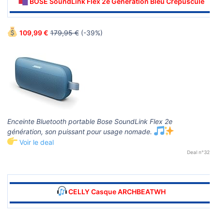
BOSE SoundLink Flex 2e Génération Bleu Crépuscule
▬▬▬▬▬▬▬▬▬▬▬▬▬▬▬▬▬▬▬▬▬▬▬▬▬▬▬▬▬▬
109,99 €
179,95 €
(-39%)
Enceinte Bluetooth portable Bose SoundLink Flex 2e
génération, son puissant pour usage nomade.
Voir le deal
Deal n°32
▬▬▬▬▬▬▬▬▬▬▬▬▬▬▬▬▬▬▬▬▬▬▬▬▬▬▬▬▬▬
CELLY Casque ARCHBEATWH
▬▬▬▬▬▬▬▬▬▬▬▬▬▬▬▬▬▬▬▬▬▬▬▬▬▬▬▬▬▬