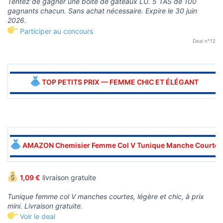
Tentez de gagner une boîte de gâteaux LU. 5 TAS de 100
gagnants chacun. Sans achat nécessaire. Expire le 30 juin
2026.
Participer au concours
Deal n°12
▬▬▬▬▬▬▬▬▬▬▬▬▬▬▬▬▬▬▬▬▬▬▬▬▬▬▬▬▬▬
TOP PETITS PRIX — FEMME CHIC ET ÉLÉGANT
▬▬▬▬▬▬▬▬▬▬▬▬▬▬▬▬▬▬▬▬▬▬▬▬▬▬▬▬▬▬
▬▬▬▬▬▬▬▬▬▬▬▬▬▬▬▬▬▬▬▬▬▬▬▬▬▬▬▬▬▬
AMAZON Chemisier Femme Col V Tunique Manche Courte
▬▬▬▬▬▬▬▬▬▬▬▬▬▬▬▬▬▬▬▬▬▬▬▬▬▬▬▬▬▬
1,09 €
livraison gratuite
Tunique femme col V manches courtes, légère et chic, à prix
mini. Livraison gratuite.
Voir le deal