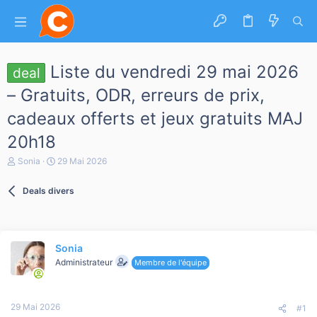
Liste du vendredi 29 mai 2026
deal
– Gratuits, ODR, erreurs de prix,
cadeaux offerts et jeux gratuits MAJ
20h18
A
D
Sonia
29 Mai 2026
u
a
t
t
Deals divers
e
e
u
d
r
e
d
d
e
é
Sonia
l
b
a
Administrateur
u
Membre de l'équipe
d
t
i
s
29 Mai 2026
c
#1