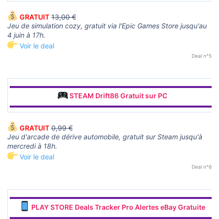
GRATUIT
13,00 €
Jeu de simulation cozy, gratuit via l'Epic Games Store jusqu'au
4 juin à 17h.
Voir le deal
Deal n°5
▬▬▬▬▬▬▬▬▬▬▬▬▬▬▬▬▬▬▬▬▬▬▬▬▬▬▬▬▬▬
STEAM Drift86 Gratuit sur PC
▬▬▬▬▬▬▬▬▬▬▬▬▬▬▬▬▬▬▬▬▬▬▬▬▬▬▬▬▬▬
GRATUIT
0,99 €
Jeu d'arcade de dérive automobile, gratuit sur Steam jusqu'à
mercredi à 18h.
Voir le deal
Deal n°6
▬▬▬▬▬▬▬▬▬▬▬▬▬▬▬▬▬▬▬▬▬▬▬▬▬▬▬▬▬▬
PLAY STORE Deals Tracker Pro Alertes eBay Gratuite
▬▬▬▬▬▬▬▬▬▬▬▬▬▬▬▬▬▬▬▬▬▬▬▬▬▬▬▬▬▬