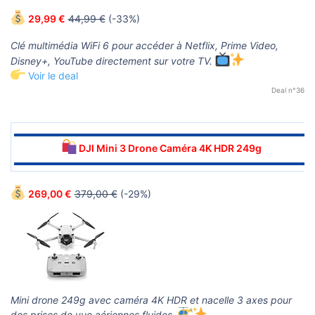
29,99 €
44,99 €
(-33%)
Clé multimédia WiFi 6 pour accéder à Netflix, Prime Video,
Disney+, YouTube directement sur votre TV.
Voir le deal
Deal n°36
▬▬▬▬▬▬▬▬▬▬▬▬▬▬▬▬▬▬▬▬▬▬▬▬▬▬▬▬▬▬
DJI Mini 3 Drone Caméra 4K HDR 249g
▬▬▬▬▬▬▬▬▬▬▬▬▬▬▬▬▬▬▬▬▬▬▬▬▬▬▬▬▬▬
269,00 €
379,00 €
(-29%)
Mini drone 249g avec caméra 4K HDR et nacelle 3 axes pour
des prises de vue aériennes fluides.