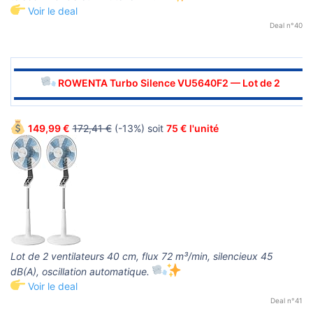
Voir le deal
Deal n°40
▬▬▬▬▬▬▬▬▬▬▬▬▬▬▬▬▬▬▬▬▬▬▬▬▬▬▬▬▬▬
ROWENTA Turbo Silence VU5640F2 — Lot de 2
▬▬▬▬▬▬▬▬▬▬▬▬▬▬▬▬▬▬▬▬▬▬▬▬▬▬▬▬▬▬
149,99 €
172,41 €
(-13%) soit
75 € l'unité
Lot de 2 ventilateurs 40 cm, flux 72 m³/min, silencieux 45
dB(A), oscillation automatique.
Voir le deal
Deal n°41