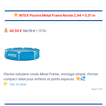
▬▬▬▬▬▬▬▬▬▬▬▬▬▬▬▬▬▬▬▬▬▬▬▬▬▬▬▬▬▬
INTEX Piscine Metal Frame Ronde 2,44 x 0,51 m
▬▬▬▬▬▬▬▬▬▬▬▬▬▬▬▬▬▬▬▬▬▬▬▬▬▬▬▬▬▬
40,50 €
58,70 €
(-31%)
Piscine tubulaire ronde Metal Frame, montage simple. Format
compact idéal pour enfants et petits espaces.
Voir le deal
Deal n°42
▬▬▬▬▬▬▬▬▬▬▬▬▬▬▬▬▬▬▬▬▬▬▬▬▬▬▬▬▬▬