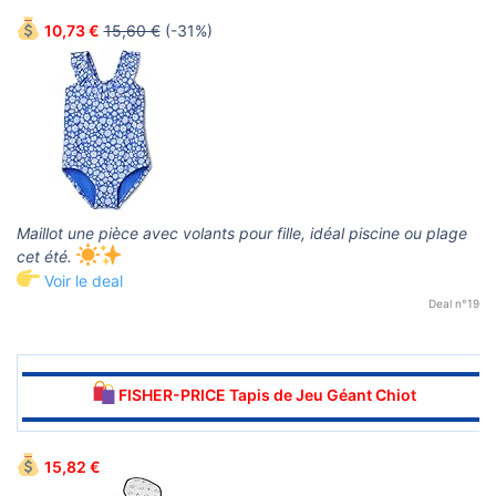
10,73 €
15,60 €
(-31%)
Maillot une pièce avec volants pour fille, idéal piscine ou plage
cet été.
Voir le deal
Deal n°19
▬▬▬▬▬▬▬▬▬▬▬▬▬▬▬▬▬▬▬▬▬▬▬▬▬▬▬▬▬▬
FISHER-PRICE Tapis de Jeu Géant Chiot
▬▬▬▬▬▬▬▬▬▬▬▬▬▬▬▬▬▬▬▬▬▬▬▬▬▬▬▬▬▬
15,82 €