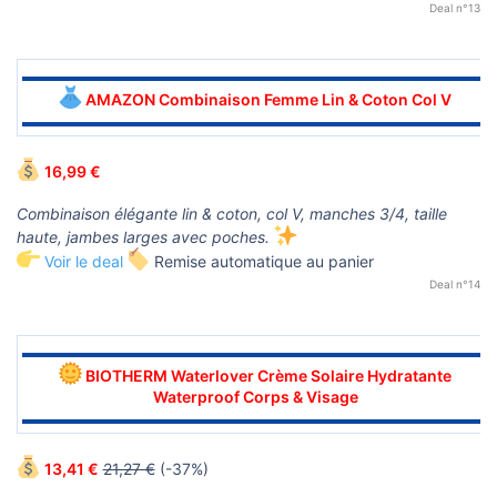
Deal n°13
▬▬▬▬▬▬▬▬▬▬▬▬▬▬▬▬▬▬▬▬▬▬▬▬▬▬▬▬▬▬
AMAZON Combinaison Femme Lin & Coton Col V
▬▬▬▬▬▬▬▬▬▬▬▬▬▬▬▬▬▬▬▬▬▬▬▬▬▬▬▬▬▬
16,99 €
Combinaison élégante lin & coton, col V, manches 3/4, taille
haute, jambes larges avec poches.
Voir le deal
Remise automatique au panier
Deal n°14
▬▬▬▬▬▬▬▬▬▬▬▬▬▬▬▬▬▬▬▬▬▬▬▬▬▬▬▬▬▬
BIOTHERM Waterlover Crème Solaire Hydratante
Waterproof Corps & Visage
▬▬▬▬▬▬▬▬▬▬▬▬▬▬▬▬▬▬▬▬▬▬▬▬▬▬▬▬▬▬
13,41 €
21,27 €
(-37%)