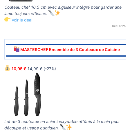
Couteau chef 16,5 cm avec aiguiseur intégré pour garder une
lame toujours efficace.
Voir le deal
Deal n°25
▬▬▬▬▬▬▬▬▬▬▬▬▬▬▬▬▬▬▬▬▬▬▬▬▬▬▬▬▬▬
MASTERCHEF Ensemble de 3 Couteaux de Cuisine
▬▬▬▬▬▬▬▬▬▬▬▬▬▬▬▬▬▬▬▬▬▬▬▬▬▬▬▬▬▬
10,95 €
14,99 €
(-27%)
Lot de 3 couteaux en acier inoxydable affûtés à la main pour
découpe et usage quotidien.