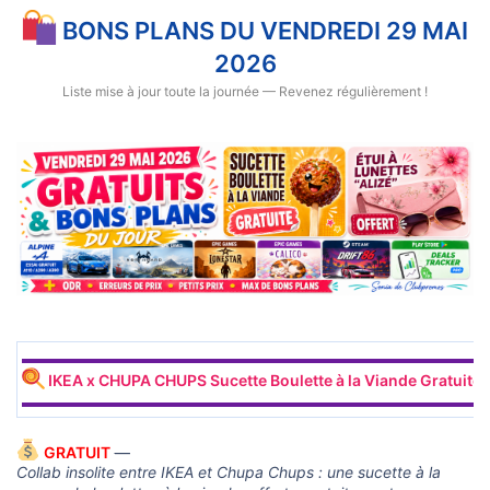
u
s
BONS PLANS DU VENDREDI 29 MAI
s
i
2026
o
n
Liste mise à jour toute la journée — Revenez régulièrement !
▬▬▬▬▬▬▬▬▬▬▬▬▬▬▬▬▬▬▬▬▬▬▬▬▬▬▬▬▬▬
IKEA x CHUPA CHUPS Sucette Boulette à la Viande Gratuite
▬▬▬▬▬▬▬▬▬▬▬▬▬▬▬▬▬▬▬▬▬▬▬▬▬▬▬▬▬▬
GRATUIT
—
Collab insolite entre IKEA et Chupa Chups : une sucette à la