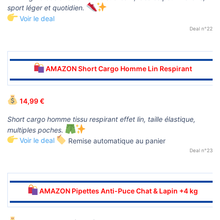
sport léger et quotidien.
Voir le deal
Deal n°22
▬▬▬▬▬▬▬▬▬▬▬▬▬▬▬▬▬▬▬▬▬▬▬▬▬▬▬▬▬▬
AMAZON Short Cargo Homme Lin Respirant
▬▬▬▬▬▬▬▬▬▬▬▬▬▬▬▬▬▬▬▬▬▬▬▬▬▬▬▬▬▬
14,99 €
Short cargo homme tissu respirant effet lin, taille élastique,
multiples poches.
Voir le deal
Remise automatique au panier
Deal n°23
▬▬▬▬▬▬▬▬▬▬▬▬▬▬▬▬▬▬▬▬▬▬▬▬▬▬▬▬▬▬
AMAZON Pipettes Anti-Puce Chat & Lapin +4 kg
▬▬▬▬▬▬▬▬▬▬▬▬▬▬▬▬▬▬▬▬▬▬▬▬▬▬▬▬▬▬