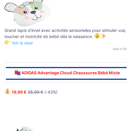
Grand tapis d'éveil avec activités sensorielles pour stimuler vue,
toucher et motricité de bébé dès la naissance.
Voir le deal
Deal n°20
▬▬▬▬▬▬▬▬▬▬▬▬▬▬▬▬▬▬▬▬▬▬▬▬▬▬▬▬▬▬
ADIDAS Advantage Cloud Chaussures Bébé Mixte
▬▬▬▬▬▬▬▬▬▬▬▬▬▬▬▬▬▬▬▬▬▬▬▬▬▬▬▬▬▬
19,99 €
35,00 €
(-43%)