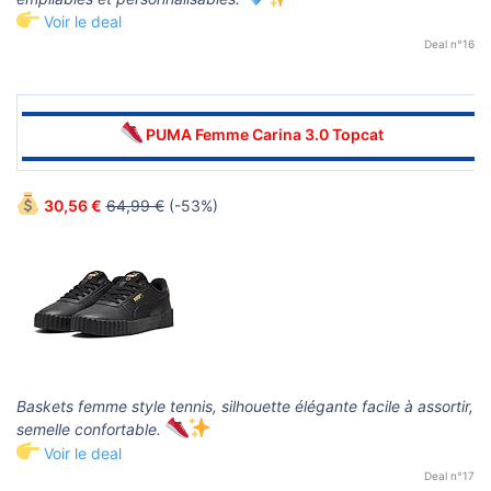
Voir le deal
Deal n°16
▬▬▬▬▬▬▬▬▬▬▬▬▬▬▬▬▬▬▬▬▬▬▬▬▬▬▬▬▬▬
PUMA Femme Carina 3.0 Topcat
▬▬▬▬▬▬▬▬▬▬▬▬▬▬▬▬▬▬▬▬▬▬▬▬▬▬▬▬▬▬
30,56 €
64,99 €
(-53%)
Baskets femme style tennis, silhouette élégante facile à assortir,
semelle confortable.
Voir le deal
Deal n°17