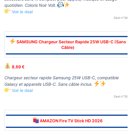
quotidien. Coloris Noir Volt.
Voir le deal
Deal n°34
▬▬▬▬▬▬▬▬▬▬▬▬▬▬▬▬▬▬▬▬▬▬▬▬▬▬▬▬▬▬
SAMSUNG Chargeur Secteur Rapide 25W USB-C (Sans
Câble)
▬▬▬▬▬▬▬▬▬▬▬▬▬▬▬▬▬▬▬▬▬▬▬▬▬▬▬▬▬▬
8,69 €
Chargeur secteur rapide Samsung 25W USB-C, compatible
Galaxy et appareils USB-C. Sans câble inclus.
Voir le deal
Deal n°35
▬▬▬▬▬▬▬▬▬▬▬▬▬▬▬▬▬▬▬▬▬▬▬▬▬▬▬▬▬▬
AMAZON Fire TV Stick HD 2026
▬▬▬▬▬▬▬▬▬▬▬▬▬▬▬▬▬▬▬▬▬▬▬▬▬▬▬▬▬▬