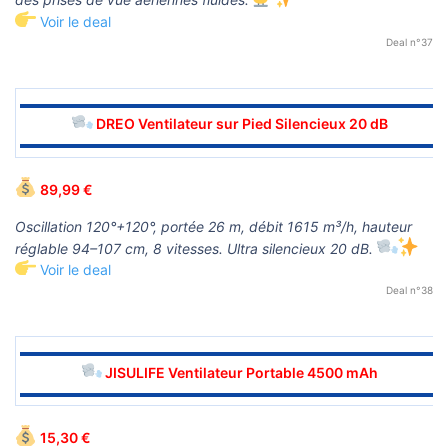
Voir le deal
Deal n°37
▬▬▬▬▬▬▬▬▬▬▬▬▬▬▬▬▬▬▬▬▬▬▬▬▬▬▬▬▬▬
DREO Ventilateur sur Pied Silencieux 20 dB
▬▬▬▬▬▬▬▬▬▬▬▬▬▬▬▬▬▬▬▬▬▬▬▬▬▬▬▬▬▬
89,99 €
Oscillation 120°+120°, portée 26 m, débit 1615 m³/h, hauteur
réglable 94–107 cm, 8 vitesses. Ultra silencieux 20 dB.
Voir le deal
Deal n°38
▬▬▬▬▬▬▬▬▬▬▬▬▬▬▬▬▬▬▬▬▬▬▬▬▬▬▬▬▬▬
JISULIFE Ventilateur Portable 4500 mAh
▬▬▬▬▬▬▬▬▬▬▬▬▬▬▬▬▬▬▬▬▬▬▬▬▬▬▬▬▬▬
15,30 €