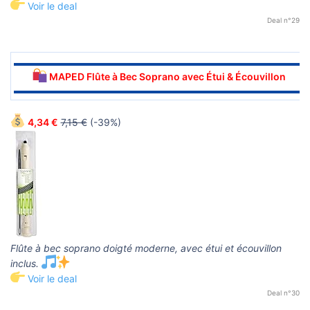
Voir le deal
Deal n°29
▬▬▬▬▬▬▬▬▬▬▬▬▬▬▬▬▬▬▬▬▬▬▬▬▬▬▬▬▬▬
MAPED Flûte à Bec Soprano avec Étui & Écouvillon
▬▬▬▬▬▬▬▬▬▬▬▬▬▬▬▬▬▬▬▬▬▬▬▬▬▬▬▬▬▬
4,34 €
7,15 €
(-39%)
Flûte à bec soprano doigté moderne, avec étui et écouvillon
inclus.
Voir le deal
Deal n°30