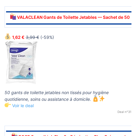
▬▬▬▬▬▬▬▬▬▬▬▬▬▬▬▬▬▬▬▬▬▬▬▬▬▬▬▬▬▬
VALACLEAN Gants de Toilette Jetables — Sachet de 50
▬▬▬▬▬▬▬▬▬▬▬▬▬▬▬▬▬▬▬▬▬▬▬▬▬▬▬▬▬▬
1,62 €
3,99 €
(-59%)
50 gants de toilette jetables non tissés pour hygiène
quotidienne, soins ou assistance à domicile.
Voir le deal
Deal n°31
▬▬▬▬▬▬▬▬▬▬▬▬▬▬▬▬▬▬▬▬▬▬▬▬▬▬▬▬▬▬