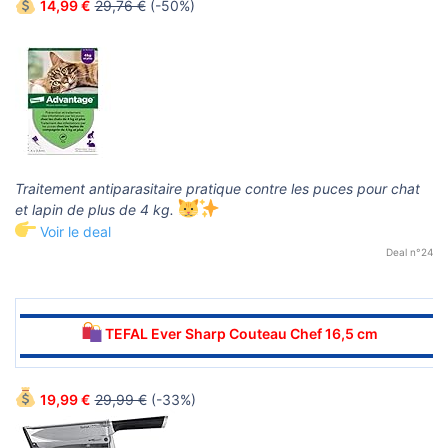
14,99 €
29,76 €
(-50%)
Traitement antiparasitaire pratique contre les puces pour chat
et lapin de plus de 4 kg.
Voir le deal
Deal n°24
▬▬▬▬▬▬▬▬▬▬▬▬▬▬▬▬▬▬▬▬▬▬▬▬▬▬▬▬▬▬
TEFAL Ever Sharp Couteau Chef 16,5 cm
▬▬▬▬▬▬▬▬▬▬▬▬▬▬▬▬▬▬▬▬▬▬▬▬▬▬▬▬▬▬
19,99 €
29,99 €
(-33%)