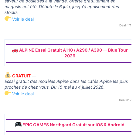
saveur de boulettes à la viande, offerte gratuitement en
magasin cet été. Débute le 6 juin, jusqu'à épuisement des
stocks.
Voir le deal
Deal n°1
▬▬▬▬▬▬▬▬▬▬▬▬▬▬▬▬▬▬▬▬▬▬▬▬▬▬▬▬▬▬
ALPINE Essai Gratuit A110 / A290 / A390 — Blue Tour
2026
▬▬▬▬▬▬▬▬▬▬▬▬▬▬▬▬▬▬▬▬▬▬▬▬▬▬▬▬▬▬
GRATUIT
—
Essai gratuit des modèles Alpine dans les cafés Alpine les plus
proches de chez vous. Du 15 mai au 4 juillet 2026.
Voir le deal
Deal n°2
▬▬▬▬▬▬▬▬▬▬▬▬▬▬▬▬▬▬▬▬▬▬▬▬▬▬▬▬▬▬
EPIC GAMES Northgard Gratuit sur iOS & Android
▬▬▬▬▬▬▬▬▬▬▬▬▬▬▬▬▬▬▬▬▬▬▬▬▬▬▬▬▬▬