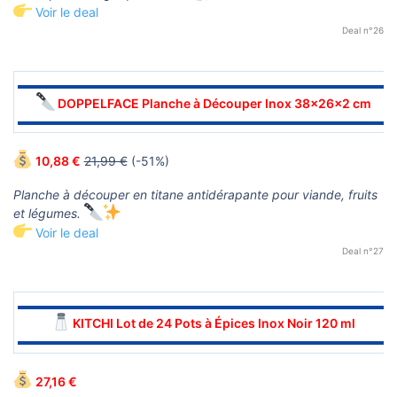
Voir le deal
Deal n°26
▬▬▬▬▬▬▬▬▬▬▬▬▬▬▬▬▬▬▬▬▬▬▬▬▬▬▬▬▬▬
DOPPELFACE Planche à Découper Inox 38×26×2 cm
▬▬▬▬▬▬▬▬▬▬▬▬▬▬▬▬▬▬▬▬▬▬▬▬▬▬▬▬▬▬
10,88 €
21,99 €
(-51%)
Planche à découper en titane antidérapante pour viande, fruits
et légumes.
Voir le deal
Deal n°27
▬▬▬▬▬▬▬▬▬▬▬▬▬▬▬▬▬▬▬▬▬▬▬▬▬▬▬▬▬▬
KITCHI Lot de 24 Pots à Épices Inox Noir 120 ml
▬▬▬▬▬▬▬▬▬▬▬▬▬▬▬▬▬▬▬▬▬▬▬▬▬▬▬▬▬▬
27,16 €