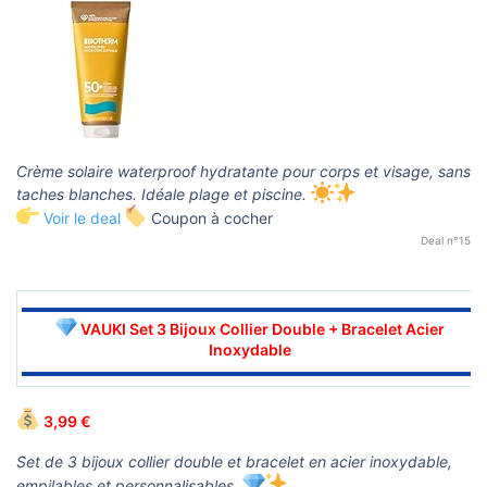
Crème solaire waterproof hydratante pour corps et visage, sans
taches blanches. Idéale plage et piscine.
Voir le deal
Coupon à cocher
Deal n°15
▬▬▬▬▬▬▬▬▬▬▬▬▬▬▬▬▬▬▬▬▬▬▬▬▬▬▬▬▬▬
VAUKI Set 3 Bijoux Collier Double + Bracelet Acier
Inoxydable
▬▬▬▬▬▬▬▬▬▬▬▬▬▬▬▬▬▬▬▬▬▬▬▬▬▬▬▬▬▬
3,99 €
Set de 3 bijoux collier double et bracelet en acier inoxydable,
empilables et personnalisables.