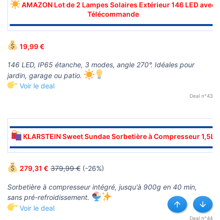
AMAZON Lot de 2 Lampes Solaires Extérieur 146 LED avec
Télécommande
▬▬▬▬▬▬▬▬▬▬▬▬▬▬▬▬▬▬▬▬▬▬▬▬▬▬▬▬▬▬
19,99 €
146 LED, IP65 étanche, 3 modes, angle 270°. Idéales pour
jardin, garage ou patio.
Voir le deal
Deal n°43
▬▬▬▬▬▬▬▬▬▬▬▬▬▬▬▬▬▬▬▬▬▬▬▬▬▬▬▬▬▬
KLARSTEIN Sweet Sundae Sorbetière à Compresseur 1,5L
▬▬▬▬▬▬▬▬▬▬▬▬▬▬▬▬▬▬▬▬▬▬▬▬▬▬▬▬▬▬
279,31 €
379,99 €
(-26%)
Sorbetière à compresseur intégré, jusqu'à 900g en 40 min,
sans pré-refroidissement.
Voir le deal
Haut
Bas
Deal n°44