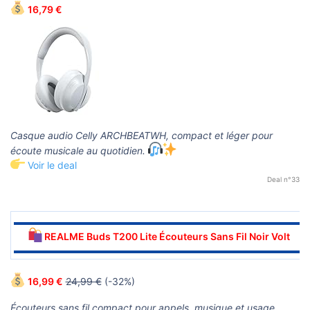
16,79 €
Casque audio Celly ARCHBEATWH, compact et léger pour
écoute musicale au quotidien.
Voir le deal
Deal n°33
▬▬▬▬▬▬▬▬▬▬▬▬▬▬▬▬▬▬▬▬▬▬▬▬▬▬▬▬▬▬
REALME Buds T200 Lite Écouteurs Sans Fil Noir Volt
▬▬▬▬▬▬▬▬▬▬▬▬▬▬▬▬▬▬▬▬▬▬▬▬▬▬▬▬▬▬
16,99 €
24,99 €
(-32%)
Écouteurs sans fil compact pour appels, musique et usage