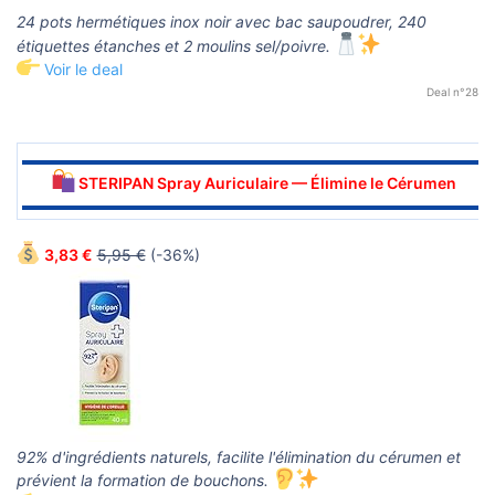
24 pots hermétiques inox noir avec bac saupoudrer, 240
étiquettes étanches et 2 moulins sel/poivre.
Voir le deal
Deal n°28
▬▬▬▬▬▬▬▬▬▬▬▬▬▬▬▬▬▬▬▬▬▬▬▬▬▬▬▬▬▬
STERIPAN Spray Auriculaire — Élimine le Cérumen
▬▬▬▬▬▬▬▬▬▬▬▬▬▬▬▬▬▬▬▬▬▬▬▬▬▬▬▬▬▬
3,83 €
5,95 €
(-36%)
92% d'ingrédients naturels, facilite l'élimination du cérumen et
prévient la formation de bouchons.