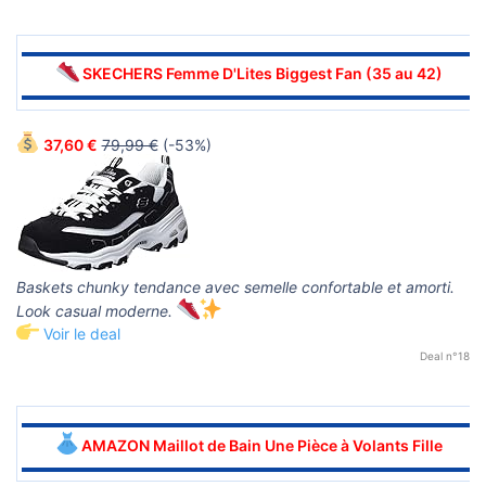
▬▬▬▬▬▬▬▬▬▬▬▬▬▬▬▬▬▬▬▬▬▬▬▬▬▬▬▬▬▬
SKECHERS Femme D'Lites Biggest Fan (35 au 42)
▬▬▬▬▬▬▬▬▬▬▬▬▬▬▬▬▬▬▬▬▬▬▬▬▬▬▬▬▬▬
37,60 €
79,99 €
(-53%)
Baskets chunky tendance avec semelle confortable et amorti.
Look casual moderne.
Voir le deal
Deal n°18
▬▬▬▬▬▬▬▬▬▬▬▬▬▬▬▬▬▬▬▬▬▬▬▬▬▬▬▬▬▬
AMAZON Maillot de Bain Une Pièce à Volants Fille
▬▬▬▬▬▬▬▬▬▬▬▬▬▬▬▬▬▬▬▬▬▬▬▬▬▬▬▬▬▬