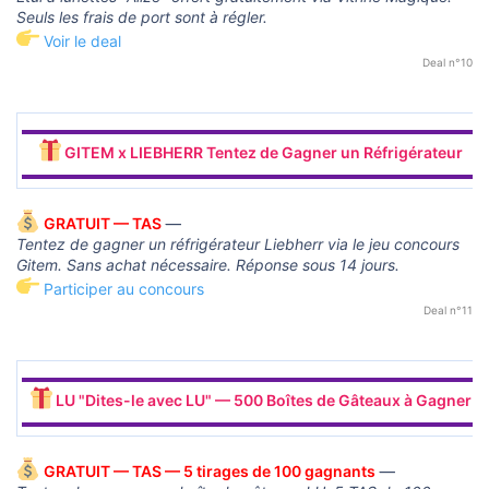
Seuls les frais de port sont à régler.
Voir le deal
Deal n°10
▬▬▬▬▬▬▬▬▬▬▬▬▬▬▬▬▬▬▬▬▬▬▬▬▬▬▬▬▬▬
GITEM x LIEBHERR Tentez de Gagner un Réfrigérateur
▬▬▬▬▬▬▬▬▬▬▬▬▬▬▬▬▬▬▬▬▬▬▬▬▬▬▬▬▬▬
GRATUIT — TAS
—
Tentez de gagner un réfrigérateur Liebherr via le jeu concours
Gitem. Sans achat nécessaire. Réponse sous 14 jours.
Participer au concours
Deal n°11
▬▬▬▬▬▬▬▬▬▬▬▬▬▬▬▬▬▬▬▬▬▬▬▬▬▬▬▬▬▬
LU "Dites-le avec LU" — 500 Boîtes de Gâteaux à Gagner
▬▬▬▬▬▬▬▬▬▬▬▬▬▬▬▬▬▬▬▬▬▬▬▬▬▬▬▬▬▬
GRATUIT — TAS — 5 tirages de 100 gagnants
—