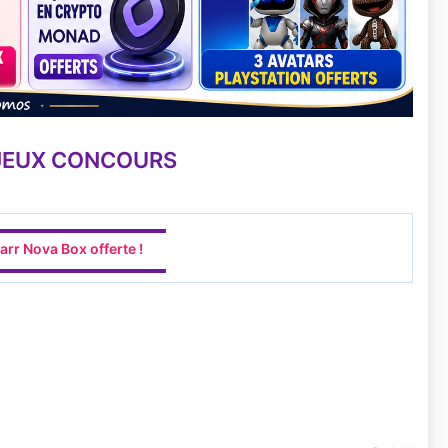
 JEUX CONCOURS
▬▬▬▬▬▬▬▬▬▬▬▬
arr Nova Box offerte !
▬▬▬▬▬▬▬▬▬▬▬▬