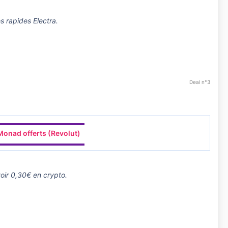
s rapides Electra.
Deal n°3
▬▬▬▬▬▬▬▬▬▬▬▬
Monad offerts (Revolut)
▬▬▬▬▬▬▬▬▬▬▬▬
oir 0,30€ en crypto.