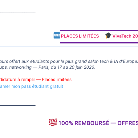
____________________
▬▬▬▬▬▬▬▬▬▬▬▬▬▬▬▬▬▬
PLACES LIMITÉES —
VivaTech 202
▬▬▬▬▬▬▬▬▬▬▬▬▬▬▬▬▬▬
ours offert aux étudiants pour le plus grand salon tech & IA d'Europe
tups, networking — Paris, du 17 au 20 juin 2026.
idature à remplir — Places limitées
amer mon pass étudiant gratuit
____________________
100% REMBOURSÉ — OFFRE