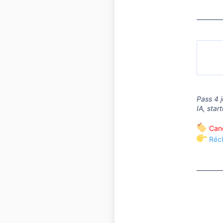
________
Pass 4 j
IA, star
Cand
Récl
________