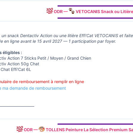
▬▬▬▬▬▬▬▬▬▬▬▬▬▬▬▬▬▬
ODR —
VETOCANIS Snack ou Litière
▬▬▬▬▬▬▬▬▬▬▬▬▬▬▬▬▬▬
 un snack Dentactiv Action ou une litière Effi'Cat VETOCANIS et fai
en ligne avant le 15 avril 2027 — 1 participation par foyer.
 éligibles :
tiv Action 7 Sticks Petit / Moyen / Grand Chien
ctiv Action 50g Chat
e Chat Effi'Cat 6L
ulaire de remboursement à remplir en ligne
re ma demande de remboursement
____________________
▬▬▬▬▬▬▬▬▬▬▬▬▬▬▬▬▬▬
ODR —
TOLLENS Peinture La Sélection Premium Sa