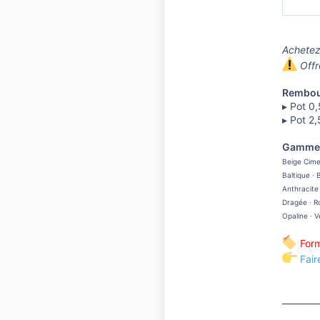
Achetez
Offr
Rembour
▸ Pot 0
▸ Pot 2
Gammes 
Beige Cimen
Baltique · 
Anthracite 
Dragée · Ro
Opaline · V
Form
Fai
________