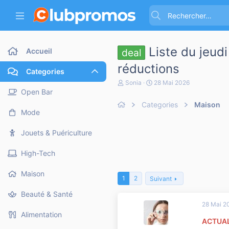
Liste du jeud
Accueil
deal
réductions
Categories
A
D
Sonia
28 Mai 2026
u
a
Open Bar
t
t
Categories
Maison
e
e
Mode
u
d
r
e
d
d
Jouets & Puériculture
e
é
l
b
High-Tech
a
u
d
t
i
Maison
1
2
Suivant
s
c
Beauté & Santé
u
28 Mai 2
s
s
Alimentation
ACTUAL
i