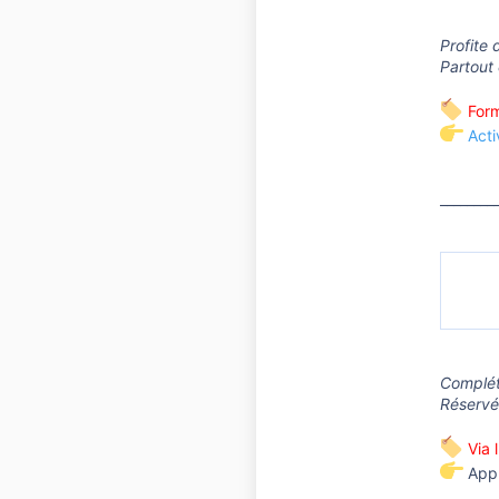
Profite 
Partout 
Formu
Acti
________
Complét
Réservé
Via 
App 