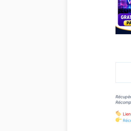
Récupère
Récompe
Lien 
Réc