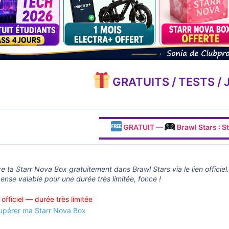
GRATUITS / TESTS /
▬▬▬▬▬▬▬▬▬▬▬▬▬▬▬▬▬▬
GRATUIT —
Brawl Stars : St
▬▬▬▬▬▬▬▬▬▬▬▬▬▬▬▬▬▬
 ta Starr Nova Box gratuitement dans Brawl Stars via le lien officiel.
nse valable pour une durée très limitée, fonce !
officiel — durée très limitée
upérer ma Starr Nova Box