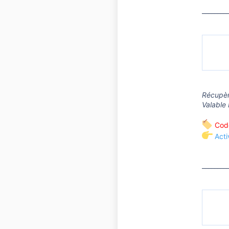
________
Récupèr
Valable 
Code
Acti
________