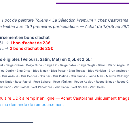
▬▬▬▬▬▬▬▬▬▬▬▬▬▬▬▬▬▬
 1 pot de peinture Tollens « La Sélection Premium » chez Castorama
e limitée aux 450 premières participations — Achat du 13/05 au 29
sement en bons d'achat :
,5L →
1 bon d'achat de 23€
,5L →
2 bons d'achat de 25€
éligibles (Velours, Satin, Mat) en 0,5L et 2,5L :
t · Beige Crème · Beige Dune · Beige Lin · Beige Sable · Beige Seigle · Blanc · Blanc Argile · 
Bleu Denim · Bleu Grisé · Bleu Minuit · Bleu Pastel · Bleu Topaze · Bleu Vénitien · Brun Antilop
· Gris Ardoise · Gris Cendré · Gris Fer · Gris Platine · Gris Taupe · Jaune Maïs · Marron Chât
se Nude · Rose Pastel · Rose Sahara · Rose Vénitien · Rouge Acajou · Rouge Brique · Rouge Car
ert Paon · Vert Pastel · Vert Pénombre · Vert Sapin · Vert Soufre · Vert Treillis
ulaire ODR à remplir en ligne — Achat Castorama uniquement (maga
re ma demande de remboursement
____________________