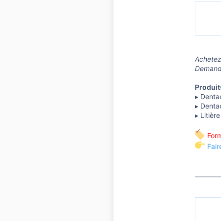
Achetez
Demande 
Produits
▸ Dentac
▸ Denta
▸ Litièr
Form
Fai
________