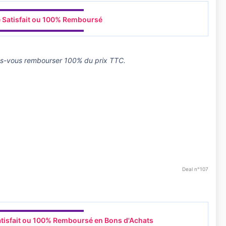
▬▬▬▬▬▬▬▬▬▬▬▬
 Satisfait ou 100% Remboursé
▬▬▬▬▬▬▬▬▬▬▬▬
tes-vous rembourser 100% du prix TTC.
Deal n°107
▬▬▬▬▬▬▬▬▬▬▬▬
tisfait ou 100% Remboursé en Bons d'Achats