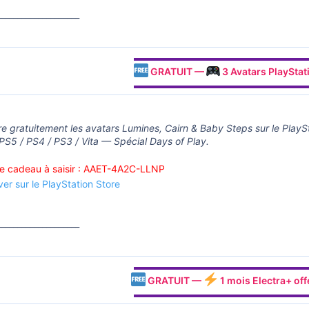
____________________
▬▬▬▬▬▬▬▬▬▬▬▬▬▬▬▬▬▬
GRATUIT —
3 Avatars PlayStati
▬▬▬▬▬▬▬▬▬▬▬▬▬▬▬▬▬▬
e gratuitement les avatars Lumines, Cairn & Baby Steps sur le PlaySt
PS5 / PS4 / PS3 / Vita — Spécial Days of Play.
 cadeau à saisir : AAET-4A2C-LLNP
ver sur le PlayStation Store
____________________
▬▬▬▬▬▬▬▬▬▬▬▬▬▬▬▬▬▬
GRATUIT —
1 mois Electra+ of
▬▬▬▬▬▬▬▬▬▬▬▬▬▬▬▬▬▬