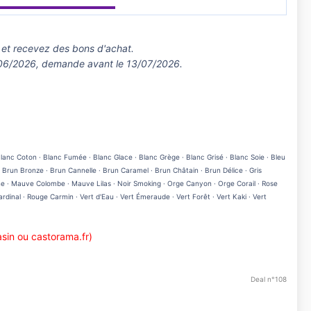
▬▬▬▬▬▬▬▬▬▬▬▬
 et recevez des bons d'achat.
/06/2026, demande avant le 13/07/2026.
Blanc Coton · Blanc Fumée · Blanc Glace · Blanc Grège · Blanc Grisé · Blanc Soie · Bleu
e · Brun Bronze · Brun Cannelle · Brun Caramel · Brun Châtain · Brun Délice · Gris
aigne · Mauve Colombe · Mauve Lilas · Noir Smoking · Orge Canyon · Orge Corail · Rose
dinal · Rouge Carmin · Vert d'Eau · Vert Émeraude · Vert Forêt · Vert Kaki · Vert
sin ou castorama.fr)
Deal n°108