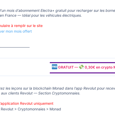
d'un mois d'abonnement Electra+ gratuit pour recharger sur les borne
en France — Idéal pour les véhicules électriques.
laire à remplir sur le site
ver mon mois offert
____________________
▬▬▬▬▬▬▬▬▬▬▬▬▬▬▬▬▬▬
GRATUIT —
0,30€ en crypto 
▬▬▬▬▬▬▬▬▬▬▬▬▬▬▬▬▬▬
ez les leçons sur la blockchain Monad dans l'app Revolut pour recev
 aux clients Revolut — Section Cryptomonnaies.
l'application Revolut uniquement
Revolut > Cryptomonnaies > Monad