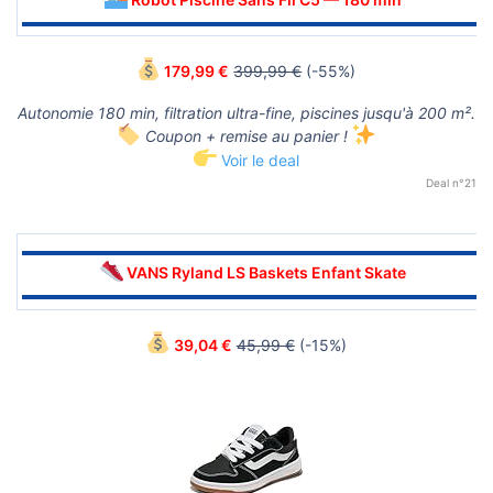
▬▬▬▬▬▬▬▬▬▬▬▬▬▬▬▬▬▬▬▬▬▬▬▬▬▬▬▬▬▬
179,99 €
399,99 €
(-55%)
Autonomie 180 min, filtration ultra-fine, piscines jusqu'à 200 m².
Coupon + remise au panier !
Voir le deal
Deal n°21
▬▬▬▬▬▬▬▬▬▬▬▬▬▬▬▬▬▬▬▬▬▬▬▬▬▬▬▬▬▬
VANS Ryland LS Baskets Enfant Skate
▬▬▬▬▬▬▬▬▬▬▬▬▬▬▬▬▬▬▬▬▬▬▬▬▬▬▬▬▬▬
39,04 €
45,99 €
(-15%)