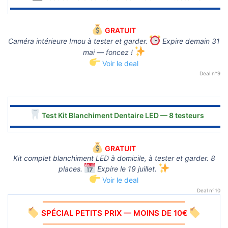
▬▬▬▬▬▬▬▬▬▬▬▬▬▬▬▬▬▬▬▬▬▬▬▬▬▬▬▬▬▬
GRATUIT
Caméra intérieure Imou à tester et garder.
Expire demain 31
mai — foncez !
Voir le deal
Deal n°9
▬▬▬▬▬▬▬▬▬▬▬▬▬▬▬▬▬▬▬▬▬▬▬▬▬▬▬▬▬▬
Test Kit Blanchiment Dentaire LED — 8 testeurs
▬▬▬▬▬▬▬▬▬▬▬▬▬▬▬▬▬▬▬▬▬▬▬▬▬▬▬▬▬▬
GRATUIT
Kit complet blanchiment LED à domicile, à tester et garder. 8
places.
Expire le 19 juillet.
Voir le deal
Deal n°10
════════════════════════════
SPÉCIAL PETITS PRIX — MOINS DE 10€
════════════════════════════