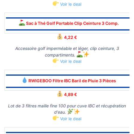
Voir le deal
▬▬▬▬▬▬▬▬▬▬▬▬▬▬▬▬▬▬▬▬▬▬▬▬▬▬▬▬▬▬
Sac à Thé Golf Portable Clip Ceinture 3 Comp.
▬▬▬▬▬▬▬▬▬▬▬▬▬▬▬▬▬▬▬▬▬▬▬▬▬▬▬▬▬▬
4,22 €
Accessoire golf imperméable et léger, clip ceinture, 3
compartiments.
Voir le deal
▬▬▬▬▬▬▬▬▬▬▬▬▬▬▬▬▬▬▬▬▬▬▬▬▬▬▬▬▬▬
RWIGEBOO Filtre IBC Baril de Pluie 3 Pièces
▬▬▬▬▬▬▬▬▬▬▬▬▬▬▬▬▬▬▬▬▬▬▬▬▬▬▬▬▬▬
4,89 €
Lot de 3 filtres maille fine 100 pour cuve IBC et récupération
d'eau.
Voir le deal
▬▬▬▬▬▬▬▬▬▬▬▬▬▬▬▬▬▬▬▬▬▬▬▬▬▬▬▬▬▬