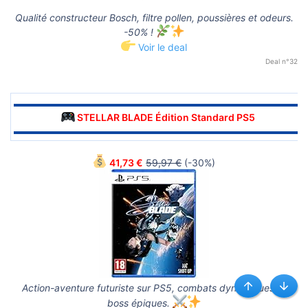
Qualité constructeur Bosch, filtre pollen, poussières et odeurs.
-50% !
Voir le deal
Deal n°32
▬▬▬▬▬▬▬▬▬▬▬▬▬▬▬▬▬▬▬▬▬▬▬▬▬▬▬▬▬▬
STELLAR BLADE Édition Standard PS5
▬▬▬▬▬▬▬▬▬▬▬▬▬▬▬▬▬▬▬▬▬▬▬▬▬▬▬▬▬▬
41,73 €
59,97 €
(-30%)
Action-aventure futuriste sur PS5, combats dynamiques et
Haut
Bas
boss épiques.