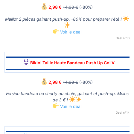
2,98 €
14,90 €
(-80%)
Maillot 2 pièces gainant push-up. -80% pour préparer l'été !
Voir le deal
Deal n°13
▬▬▬▬▬▬▬▬▬▬▬▬▬▬▬▬▬▬▬▬▬▬▬▬▬▬▬▬▬▬
Bikini Taille Haute Bandeau Push Up Col V
▬▬▬▬▬▬▬▬▬▬▬▬▬▬▬▬▬▬▬▬▬▬▬▬▬▬▬▬▬▬
2,98 €
14,90 €
(-80%)
Version bandeau ou shorty au choix, gainant et push-up. Moins
de 3 € !
Voir le deal
Deal n°14
▬▬▬▬▬▬▬▬▬▬▬▬▬▬▬▬▬▬▬▬▬▬▬▬▬▬▬▬▬▬