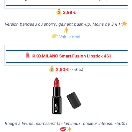
▬▬▬▬▬▬▬▬▬▬▬▬▬▬▬▬▬▬▬▬▬▬▬▬▬▬▬▬▬▬
2,98 €
Version bandeau ou shorty, gainant push-up. Moins de 3 € !
Voir le deal
▬▬▬▬▬▬▬▬▬▬▬▬▬▬▬▬▬▬▬▬▬▬▬▬▬▬▬▬▬▬
KIKO MILANO Smart Fusion Lipstick 461
▬▬▬▬▬▬▬▬▬▬▬▬▬▬▬▬▬▬▬▬▬▬▬▬▬▬▬▬▬▬
2,50 €
(-50%)
Rouge à lèvres nourrissant fini lumineux, couleur intense. -50% !