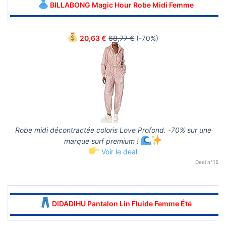
BILLABONG Magic Hour Robe Midi Femme
▬▬▬▬▬▬▬▬▬▬▬▬▬▬▬▬▬▬▬▬▬▬▬▬▬▬▬▬▬▬
20,63 €
68,77 €
(-70%)
Robe midi décontractée coloris Love Profond. -70% sur une
marque surf premium !
Voir le deal
Deal n°15
▬▬▬▬▬▬▬▬▬▬▬▬▬▬▬▬▬▬▬▬▬▬▬▬▬▬▬▬▬▬
DIDADIHU Pantalon Lin Fluide Femme Été
▬▬▬▬▬▬▬▬▬▬▬▬▬▬▬▬▬▬▬▬▬▬▬▬▬▬▬▬▬▬