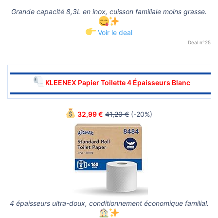
Grande capacité 8,3L en inox, cuisson familiale moins grasse.
Voir le deal
Deal n°25
▬▬▬▬▬▬▬▬▬▬▬▬▬▬▬▬▬▬▬▬▬▬▬▬▬▬▬▬▬▬
KLEENEX Papier Toilette 4 Épaisseurs Blanc
▬▬▬▬▬▬▬▬▬▬▬▬▬▬▬▬▬▬▬▬▬▬▬▬▬▬▬▬▬▬
32,99 €
41,20 €
(-20%)
4 épaisseurs ultra-doux, conditionnement économique familial.