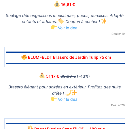
16,61 €
Soulage démangeaisons moustiques, puces, punaises. Adapté
enfants et adultes.
Coupon à cocher !
Voir le deal
Deal n°19
▬▬▬▬▬▬▬▬▬▬▬▬▬▬▬▬▬▬▬▬▬▬▬▬▬▬▬▬▬▬
BLUMFELDT Brasero de Jardin Tulip 75 cm
▬▬▬▬▬▬▬▬▬▬▬▬▬▬▬▬▬▬▬▬▬▬▬▬▬▬▬▬▬▬
51,17 €
89,99 €
(-43%)
Brasero élégant pour soirées en extérieur. Profitez des nuits
d'été !
Voir le deal
Deal n°20
▬▬▬▬▬▬▬▬▬▬▬▬▬▬▬▬▬▬▬▬▬▬▬▬▬▬▬▬▬▬
Robot Piscine Sans Fil C5 — 180 min