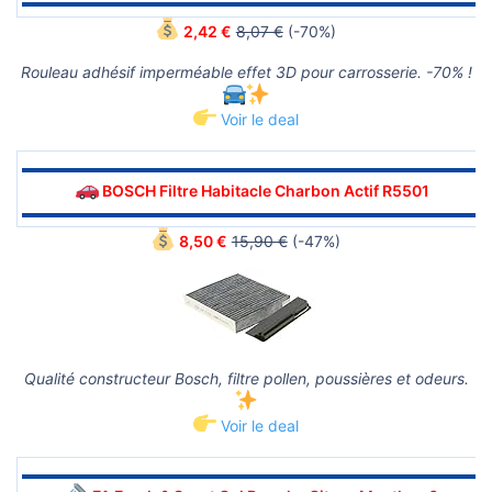
▬▬▬▬▬▬▬▬▬▬▬▬▬▬▬▬▬▬▬▬▬▬▬▬▬▬▬▬▬▬
2,42 €
8,07 €
(-70%)
Rouleau adhésif imperméable effet 3D pour carrosserie. -70% !
Voir le deal
▬▬▬▬▬▬▬▬▬▬▬▬▬▬▬▬▬▬▬▬▬▬▬▬▬▬▬▬▬▬
BOSCH Filtre Habitacle Charbon Actif R5501
▬▬▬▬▬▬▬▬▬▬▬▬▬▬▬▬▬▬▬▬▬▬▬▬▬▬▬▬▬▬
8,50 €
15,90 €
(-47%)
Qualité constructeur Bosch, filtre pollen, poussières et odeurs.
Voir le deal
▬▬▬▬▬▬▬▬▬▬▬▬▬▬▬▬▬▬▬▬▬▬▬▬▬▬▬▬▬▬