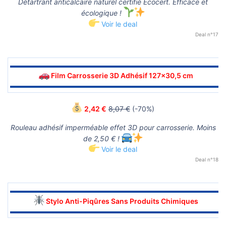
Détartrant anticalcaire naturel certifié Ecocert. Efficace et
écologique !
Voir le deal
Deal n°17
▬▬▬▬▬▬▬▬▬▬▬▬▬▬▬▬▬▬▬▬▬▬▬▬▬▬▬▬▬▬
Film Carrosserie 3D Adhésif 127x30,5 cm
▬▬▬▬▬▬▬▬▬▬▬▬▬▬▬▬▬▬▬▬▬▬▬▬▬▬▬▬▬▬
2,42 €
8,07 €
(-70%)
Rouleau adhésif imperméable effet 3D pour carrosserie. Moins
de 2,50 € !
Voir le deal
Deal n°18
▬▬▬▬▬▬▬▬▬▬▬▬▬▬▬▬▬▬▬▬▬▬▬▬▬▬▬▬▬▬
Stylo Anti-Piqûres Sans Produits Chimiques
▬▬▬▬▬▬▬▬▬▬▬▬▬▬▬▬▬▬▬▬▬▬▬▬▬▬▬▬▬▬