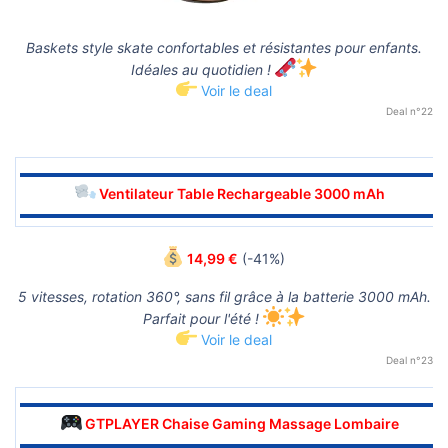
Baskets style skate confortables et résistantes pour enfants.
Idéales au quotidien !
Voir le deal
Deal n°22
▬▬▬▬▬▬▬▬▬▬▬▬▬▬▬▬▬▬▬▬▬▬▬▬▬▬▬▬▬▬
Ventilateur Table Rechargeable 3000 mAh
▬▬▬▬▬▬▬▬▬▬▬▬▬▬▬▬▬▬▬▬▬▬▬▬▬▬▬▬▬▬
14,99 €
(-41%)
5 vitesses, rotation 360°, sans fil grâce à la batterie 3000 mAh.
Parfait pour l'été !
Voir le deal
Deal n°23
▬▬▬▬▬▬▬▬▬▬▬▬▬▬▬▬▬▬▬▬▬▬▬▬▬▬▬▬▬▬
GTPLAYER Chaise Gaming Massage Lombaire
▬▬▬▬▬▬▬▬▬▬▬▬▬▬▬▬▬▬▬▬▬▬▬▬▬▬▬▬▬▬