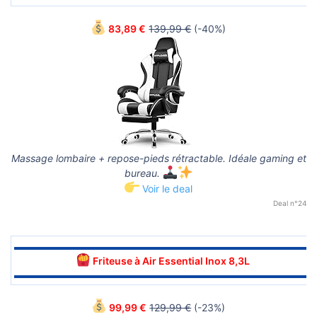
83,89 €
139,99 €
(-40%)
Massage lombaire + repose-pieds rétractable. Idéale gaming et
bureau.
Voir le deal
Deal n°24
▬▬▬▬▬▬▬▬▬▬▬▬▬▬▬▬▬▬▬▬▬▬▬▬▬▬▬▬▬▬
Friteuse à Air Essential Inox 8,3L
▬▬▬▬▬▬▬▬▬▬▬▬▬▬▬▬▬▬▬▬▬▬▬▬▬▬▬▬▬▬
99,99 €
129,99 €
(-23%)