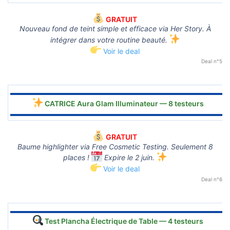
GRATUIT
Nouveau fond de teint simple et efficace via Her Story. À
intégrer dans votre routine beauté.
Voir le deal
Deal n°5
▬▬▬▬▬▬▬▬▬▬▬▬▬▬▬▬▬▬▬▬▬▬▬▬▬▬▬▬▬▬
CATRICE Aura Glam Illuminateur — 8 testeurs
▬▬▬▬▬▬▬▬▬▬▬▬▬▬▬▬▬▬▬▬▬▬▬▬▬▬▬▬▬▬
GRATUIT
Baume highlighter via Free Cosmetic Testing. Seulement 8
places !
Expire le 2 juin.
Voir le deal
Deal n°6
▬▬▬▬▬▬▬▬▬▬▬▬▬▬▬▬▬▬▬▬▬▬▬▬▬▬▬▬▬▬
Test Plancha Électrique de Table — 4 testeurs