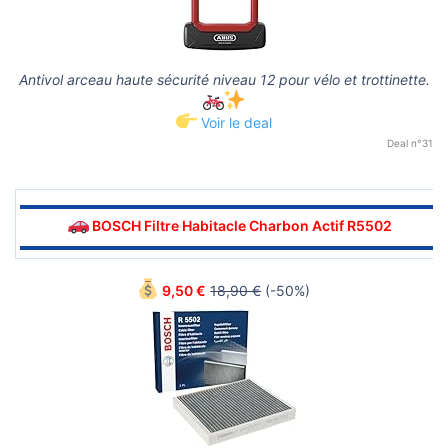
Antivol arceau haute sécurité niveau 12 pour vélo et trottinette.
Voir le deal
Deal n°31
▬▬▬▬▬▬▬▬▬▬▬▬▬▬▬▬▬▬▬▬▬▬▬▬▬▬▬▬▬▬
BOSCH Filtre Habitacle Charbon Actif R5502
▬▬▬▬▬▬▬▬▬▬▬▬▬▬▬▬▬▬▬▬▬▬▬▬▬▬▬▬▬▬
9,50 €
18,90 €
(-50%)