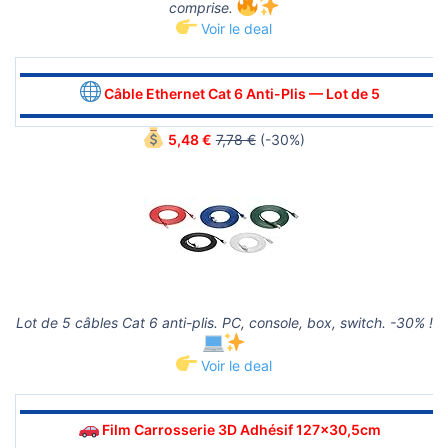
comprise.
Voir le deal
▬▬▬▬▬▬▬▬▬▬▬▬▬▬▬▬▬▬▬▬▬▬▬▬▬▬▬▬▬▬
Câble Ethernet Cat 6 Anti-Plis — Lot de 5
▬▬▬▬▬▬▬▬▬▬▬▬▬▬▬▬▬▬▬▬▬▬▬▬▬▬▬▬▬▬
5,48 €
7,78 €
(-30%)
Lot de 5 câbles Cat 6 anti-plis. PC, console, box, switch. -30% !
Voir le deal
▬▬▬▬▬▬▬▬▬▬▬▬▬▬▬▬▬▬▬▬▬▬▬▬▬▬▬▬▬▬
Film Carrosserie 3D Adhésif 127x30,5cm