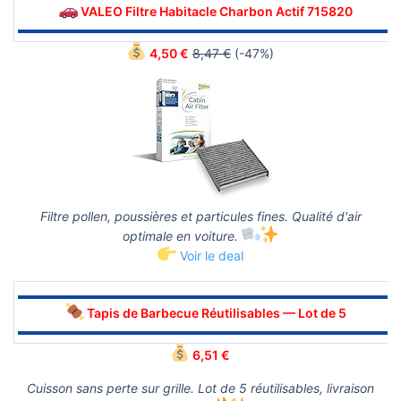
VALEO Filtre Habitacle Charbon Actif 715820
▬▬▬▬▬▬▬▬▬▬▬▬▬▬▬▬▬▬▬▬▬▬▬▬▬▬▬▬▬▬
4,50 €
8,47 €
(-47%)
Filtre pollen, poussières et particules fines. Qualité d'air
optimale en voiture.
Voir le deal
▬▬▬▬▬▬▬▬▬▬▬▬▬▬▬▬▬▬▬▬▬▬▬▬▬▬▬▬▬▬
Tapis de Barbecue Réutilisables — Lot de 5
▬▬▬▬▬▬▬▬▬▬▬▬▬▬▬▬▬▬▬▬▬▬▬▬▬▬▬▬▬▬
6,51 €
Cuisson sans perte sur grille. Lot de 5 réutilisables, livraison