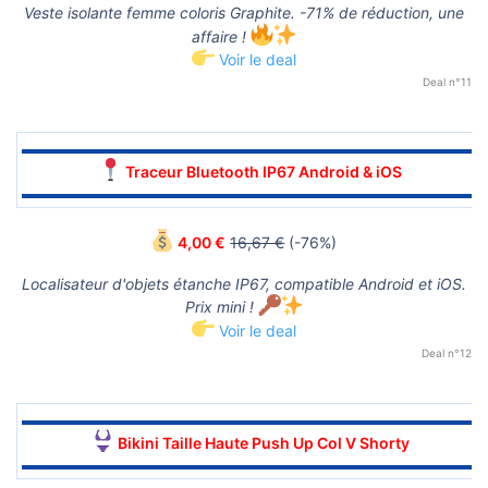
Veste isolante femme coloris Graphite. -71% de réduction, une
affaire !
Voir le deal
Deal n°11
▬▬▬▬▬▬▬▬▬▬▬▬▬▬▬▬▬▬▬▬▬▬▬▬▬▬▬▬▬▬
Traceur Bluetooth IP67 Android & iOS
▬▬▬▬▬▬▬▬▬▬▬▬▬▬▬▬▬▬▬▬▬▬▬▬▬▬▬▬▬▬
4,00 €
16,67 €
(-76%)
Localisateur d'objets étanche IP67, compatible Android et iOS.
Prix mini !
Voir le deal
Deal n°12
▬▬▬▬▬▬▬▬▬▬▬▬▬▬▬▬▬▬▬▬▬▬▬▬▬▬▬▬▬▬
Bikini Taille Haute Push Up Col V Shorty
▬▬▬▬▬▬▬▬▬▬▬▬▬▬▬▬▬▬▬▬▬▬▬▬▬▬▬▬▬▬