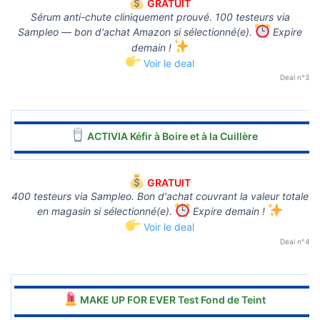
GRATUIT
Sérum anti-chute cliniquement prouvé. 100 testeurs via
Sampleo — bon d'achat Amazon si sélectionné(e).
Expire
demain !
Voir le deal
Deal n°3
▬▬▬▬▬▬▬▬▬▬▬▬▬▬▬▬▬▬▬▬▬▬▬▬▬▬▬▬▬▬
ACTIVIA Kéfir à Boire et à la Cuillère
▬▬▬▬▬▬▬▬▬▬▬▬▬▬▬▬▬▬▬▬▬▬▬▬▬▬▬▬▬▬
GRATUIT
400 testeurs via Sampleo. Bon d'achat couvrant la valeur totale
en magasin si sélectionné(e).
Expire demain !
Voir le deal
Deal n°4
▬▬▬▬▬▬▬▬▬▬▬▬▬▬▬▬▬▬▬▬▬▬▬▬▬▬▬▬▬▬
MAKE UP FOR EVER Test Fond de Teint
▬▬▬▬▬▬▬▬▬▬▬▬▬▬▬▬▬▬▬▬▬▬▬▬▬▬▬▬▬▬