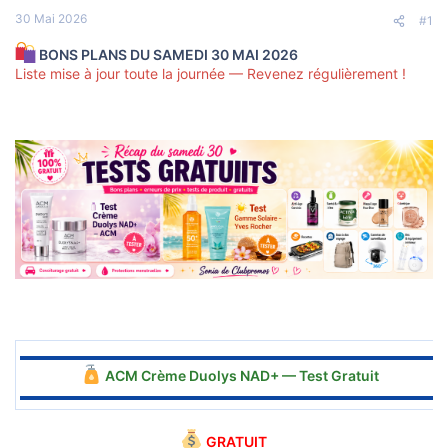
s
30 Mai 2026
c
#1
u
s
BONS PLANS DU SAMEDI 30 MAI 2026
s
Liste mise à jour toute la journée — Revenez régulièrement !
i
o
n
▬▬▬▬▬▬▬▬▬▬▬▬▬▬▬▬▬▬▬▬▬▬▬▬▬▬▬▬▬▬
ACM Crème Duolys NAD+ — Test Gratuit
▬▬▬▬▬▬▬▬▬▬▬▬▬▬▬▬▬▬▬▬▬▬▬▬▬▬▬▬▬▬
GRATUIT