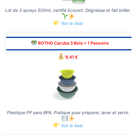
Lot de 3 sprays 500ml, certifié Ecocert. Dégraisse et fait briller.
Voir le deal
▬▬▬▬▬▬▬▬▬▬▬▬▬▬▬▬▬▬▬▬▬▬▬▬▬▬▬▬▬▬
ROTHO Caruba 3 Bols + 1 Passoire
▬▬▬▬▬▬▬▬▬▬▬▬▬▬▬▬▬▬▬▬▬▬▬▬▬▬▬▬▬▬
9,41 €
Plastique PP sans BPA. Pratique pour préparer, laver et servir.
Voir le deal