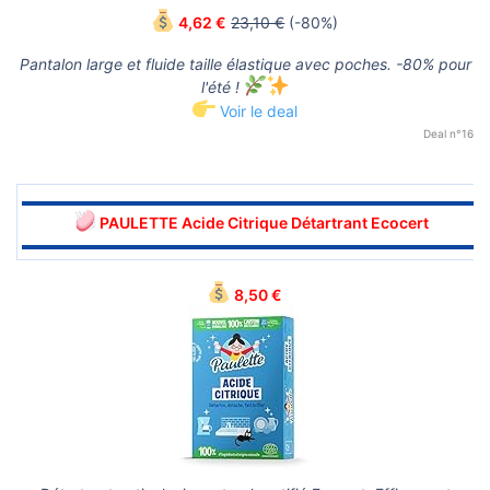
4,62 €
23,10 €
(-80%)
Pantalon large et fluide taille élastique avec poches. -80% pour
l'été !
Voir le deal
Deal n°16
▬▬▬▬▬▬▬▬▬▬▬▬▬▬▬▬▬▬▬▬▬▬▬▬▬▬▬▬▬▬
PAULETTE Acide Citrique Détartrant Ecocert
▬▬▬▬▬▬▬▬▬▬▬▬▬▬▬▬▬▬▬▬▬▬▬▬▬▬▬▬▬▬
8,50 €