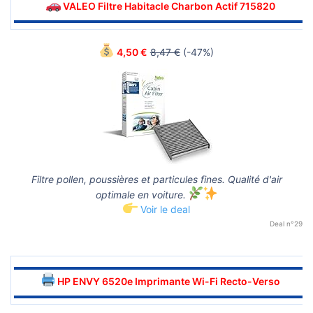
VALEO Filtre Habitacle Charbon Actif 715820
▬▬▬▬▬▬▬▬▬▬▬▬▬▬▬▬▬▬▬▬▬▬▬▬▬▬▬▬▬▬
4,50 €
8,47 €
(-47%)
Filtre pollen, poussières et particules fines. Qualité d'air
optimale en voiture.
Voir le deal
Deal n°29
▬▬▬▬▬▬▬▬▬▬▬▬▬▬▬▬▬▬▬▬▬▬▬▬▬▬▬▬▬▬
HP ENVY 6520e Imprimante Wi-Fi Recto-Verso
▬▬▬▬▬▬▬▬▬▬▬▬▬▬▬▬▬▬▬▬▬▬▬▬▬▬▬▬▬▬