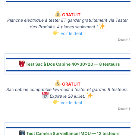
▬▬▬▬▬▬▬▬▬▬▬▬▬▬▬▬▬▬▬▬▬▬▬▬▬▬▬▬▬▬
GRATUIT
Plancha électrique à tester ET garder gratuitement via Tester
des Produits. 4 places seulement !
Voir le deal
Deal n°7
▬▬▬▬▬▬▬▬▬▬▬▬▬▬▬▬▬▬▬▬▬▬▬▬▬▬▬▬▬▬
Test Sac à Dos Cabine 40x30x20 — 8 testeurs
▬▬▬▬▬▬▬▬▬▬▬▬▬▬▬▬▬▬▬▬▬▬▬▬▬▬▬▬▬▬
GRATUIT
Sac cabine compatible low-cost à tester et garder. 8 testeurs.
Expire le 28 juillet.
Voir le deal
Deal n°8
▬▬▬▬▬▬▬▬▬▬▬▬▬▬▬▬▬▬▬▬▬▬▬▬▬▬▬▬▬▬
Test Caméra Surveillance IMOU — 12 testeurs