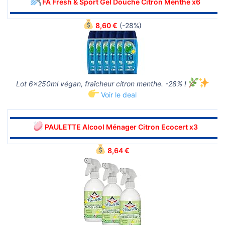
FA Fresh & Sport Gel Douche Citron Menthe x6
▬▬▬▬▬▬▬▬▬▬▬▬▬▬▬▬▬▬▬▬▬▬▬▬▬▬▬▬▬▬
8,60 €
(-28%)
Lot 6x250ml végan, fraîcheur citron menthe. -28% !
Voir le deal
▬▬▬▬▬▬▬▬▬▬▬▬▬▬▬▬▬▬▬▬▬▬▬▬▬▬▬▬▬▬
PAULETTE Alcool Ménager Citron Ecocert x3
▬▬▬▬▬▬▬▬▬▬▬▬▬▬▬▬▬▬▬▬▬▬▬▬▬▬▬▬▬▬
8,64 €