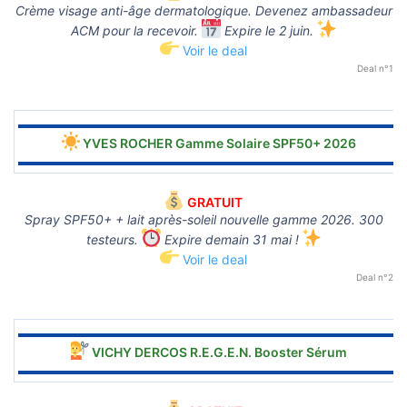
Crème visage anti-âge dermatologique. Devenez ambassadeur
ACM pour la recevoir.
Expire le 2 juin.
Voir le deal
Deal n°1
▬▬▬▬▬▬▬▬▬▬▬▬▬▬▬▬▬▬▬▬▬▬▬▬▬▬▬▬▬▬
YVES ROCHER Gamme Solaire SPF50+ 2026
▬▬▬▬▬▬▬▬▬▬▬▬▬▬▬▬▬▬▬▬▬▬▬▬▬▬▬▬▬▬
GRATUIT
Spray SPF50+ + lait après-soleil nouvelle gamme 2026. 300
testeurs.
Expire demain 31 mai !
Voir le deal
Deal n°2
▬▬▬▬▬▬▬▬▬▬▬▬▬▬▬▬▬▬▬▬▬▬▬▬▬▬▬▬▬▬
VICHY DERCOS R.E.G.E.N. Booster Sérum
▬▬▬▬▬▬▬▬▬▬▬▬▬▬▬▬▬▬▬▬▬▬▬▬▬▬▬▬▬▬