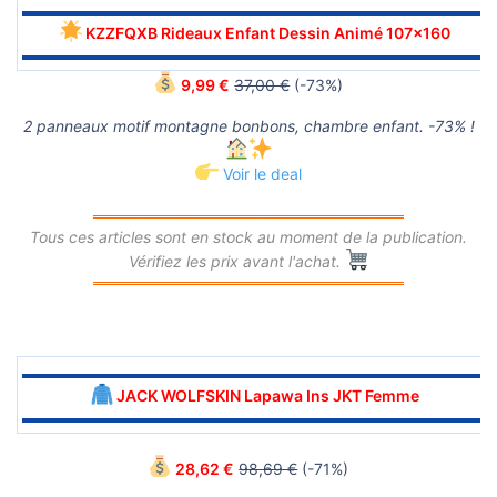
▬▬▬▬▬▬▬▬▬▬▬▬▬▬▬▬▬▬▬▬▬▬▬▬▬▬▬▬▬▬
KZZFQXB Rideaux Enfant Dessin Animé 107x160
▬▬▬▬▬▬▬▬▬▬▬▬▬▬▬▬▬▬▬▬▬▬▬▬▬▬▬▬▬▬
9,99 €
37,00 €
(-73%)
2 panneaux motif montagne bonbons, chambre enfant. -73% !
Voir le deal
════════════════════════════
Tous ces articles sont en stock au moment de la publication.
Vérifiez les prix avant l'achat.
════════════════════════════
▬▬▬▬▬▬▬▬▬▬▬▬▬▬▬▬▬▬▬▬▬▬▬▬▬▬▬▬▬▬
JACK WOLFSKIN Lapawa Ins JKT Femme
▬▬▬▬▬▬▬▬▬▬▬▬▬▬▬▬▬▬▬▬▬▬▬▬▬▬▬▬▬▬
28,62 €
98,69 €
(-71%)