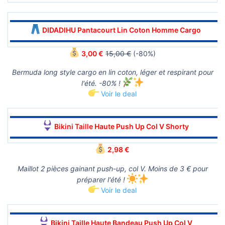
▬▬▬▬▬▬▬▬▬▬▬▬▬▬▬▬▬▬▬▬▬▬▬▬▬▬▬▬▬▬
DIDADIHU Pantacourt Lin Coton Homme Cargo
▬▬▬▬▬▬▬▬▬▬▬▬▬▬▬▬▬▬▬▬▬▬▬▬▬▬▬▬▬▬
3,00 €
15,00 €
(-80%)
Bermuda long style cargo en lin coton, léger et respirant pour
l'été. -80% !
Voir le deal
▬▬▬▬▬▬▬▬▬▬▬▬▬▬▬▬▬▬▬▬▬▬▬▬▬▬▬▬▬▬
Bikini Taille Haute Push Up Col V Shorty
▬▬▬▬▬▬▬▬▬▬▬▬▬▬▬▬▬▬▬▬▬▬▬▬▬▬▬▬▬▬
2,98 €
Maillot 2 pièces gainant push-up, col V. Moins de 3 € pour
préparer l'été !
Voir le deal
▬▬▬▬▬▬▬▬▬▬▬▬▬▬▬▬▬▬▬▬▬▬▬▬▬▬▬▬▬▬
Bikini Taille Haute Bandeau Push Up Col V