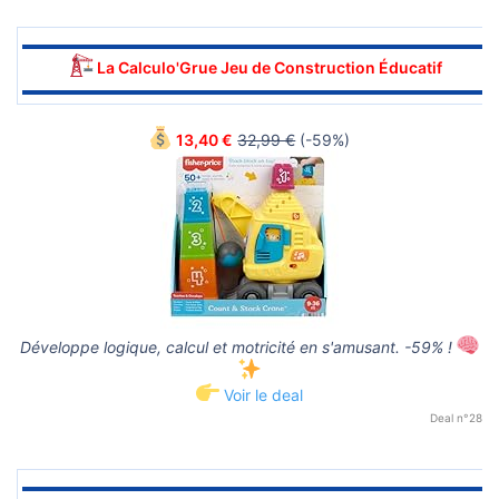
▬▬▬▬▬▬▬▬▬▬▬▬▬▬▬▬▬▬▬▬▬▬▬▬▬▬▬▬▬▬
La Calculo'Grue Jeu de Construction Éducatif
▬▬▬▬▬▬▬▬▬▬▬▬▬▬▬▬▬▬▬▬▬▬▬▬▬▬▬▬▬▬
13,40 €
32,99 €
(-59%)
Développe logique, calcul et motricité en s'amusant. -59% !
Voir le deal
Deal n°28
▬▬▬▬▬▬▬▬▬▬▬▬▬▬▬▬▬▬▬▬▬▬▬▬▬▬▬▬▬▬