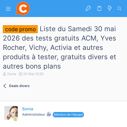
Liste du Samedi 30 mai
code promo
2026 des tests gratuits ACM, Yves
Rocher, Vichy, Activia et autres
produits à tester, gratuits divers et
autres bons plans
A
D
Sonia
30 Mai 2026
u
a
t
t
Deals divers
e
e
u
d
r
e
d
d
e
é
Sonia
l
b
a
Administrateur
u
Membre de l'équipe
d
t
i