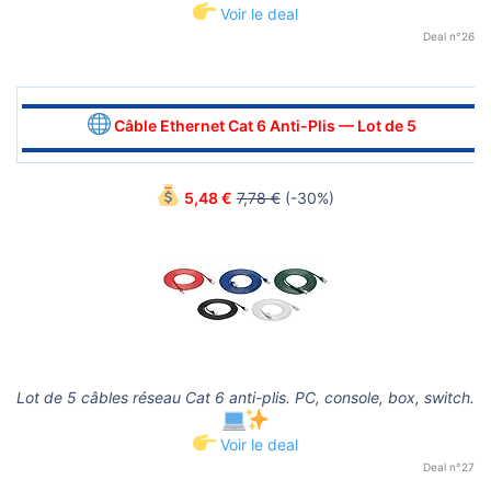
Voir le deal
Deal n°26
▬▬▬▬▬▬▬▬▬▬▬▬▬▬▬▬▬▬▬▬▬▬▬▬▬▬▬▬▬▬
Câble Ethernet Cat 6 Anti-Plis — Lot de 5
▬▬▬▬▬▬▬▬▬▬▬▬▬▬▬▬▬▬▬▬▬▬▬▬▬▬▬▬▬▬
5,48 €
7,78 €
(-30%)
Lot de 5 câbles réseau Cat 6 anti-plis. PC, console, box, switch.
Voir le deal
Deal n°27