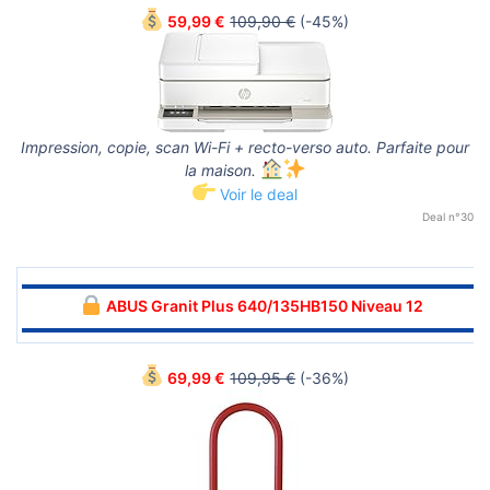
59,99 €
109,90 €
(-45%)
Impression, copie, scan Wi-Fi + recto-verso auto. Parfaite pour
la maison.
Voir le deal
Deal n°30
▬▬▬▬▬▬▬▬▬▬▬▬▬▬▬▬▬▬▬▬▬▬▬▬▬▬▬▬▬▬
ABUS Granit Plus 640/135HB150 Niveau 12
▬▬▬▬▬▬▬▬▬▬▬▬▬▬▬▬▬▬▬▬▬▬▬▬▬▬▬▬▬▬
69,99 €
109,95 €
(-36%)