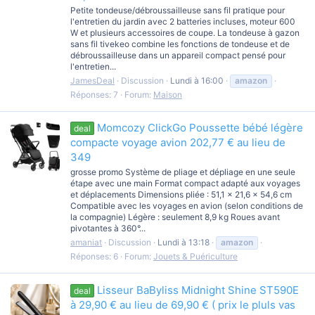
Petite tondeuse/débroussailleuse sans fil pratique pour
l'entretien du jardin avec 2 batteries incluses, moteur 600
W et plusieurs accessoires de coupe. La tondeuse à gazon
sans fil tivekeo combine les fonctions de tondeuse et de
débroussailleuse dans un appareil compact pensé pour
l'entretien...
JamesDeal
Discussion
Lundi à 16:00
amazon
Réponses: 7
Forum:
Maison
Momcozy ClickGo Poussette bébé légère
deal
compacte voyage avion 202,77 € au lieu de
349
grosse promo Système de pliage et dépliage en une seule
étape avec une main Format compact adapté aux voyages
et déplacements Dimensions pliée : 51,1 x 21,6 x 54,6 cm
Compatible avec les voyages en avion (selon conditions de
la compagnie) Légère : seulement 8,9 kg Roues avant
pivotantes à 360°...
amaniat
Discussion
Lundi à 13:18
amazon
Réponses: 6
Forum:
Jouets & Puériculture
Lisseur BaByliss Midnight Shine ST590E
deal
à 29,90 € au lieu de 69,90 € ( prix le pluls vas