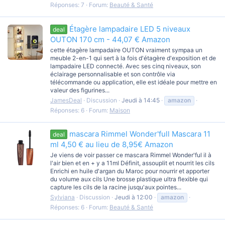
Réponses: 7
Forum:
Beauté & Santé
Étagère lampadaire LED 5 niveaux
deal
OUTON 170 cm - 44,07 € Amazon
cette étagère lampadaire OUTON vraiment sympaa un
meuble 2-en-1 qui sert à la fois d'étagère d'exposition et de
lampadaire LED connecté. Avec ses cinq niveaux, son
éclairage personnalisable et son contrôle via
télécommande ou application, elle est idéale pour mettre en
valeur des figurines...
JamesDeal
Discussion
Jeudi à 14:45
amazon
Réponses: 6
Forum:
Maison
mascara Rimmel Wonder'full Mascara 11
deal
ml 4,50 € au lieu de 8,95€ Amazon
Je viens de voir passer ce mascara Rimmel Wonder'ful il à
l'air bien et en + y a 11ml Définit, assouplit et nourrit les cils
Enrichi en huile d'argan du Maroc pour nourrir et apporter
du volume aux cils Une brosse plastique ultra flexible qui
capture les cils de la racine jusqu'aux pointes...
Sylviana
Discussion
Jeudi à 12:00
amazon
Réponses: 6
Forum:
Beauté & Santé