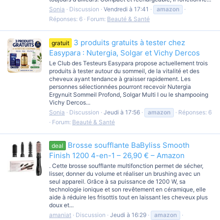
Sonia
Discussion
Vendredi à 17:41
amazon
Réponses: 6
Forum:
Beauté & Santé
3 produits gratuits à tester chez
gratuit
Easypara : Nutergia, Solgar et Vichy Dercos
Le Club des Testeurs Easypara propose actuellement trois
produits à tester autour du sommeil, de la vitalité et des
cheveux ayant tendance à graisser rapidement. Les
personnes sélectionnées pourront recevoir Nutergia
Ergynuit Sommeil Profond, Solgar Multi I ou le shampooing
Vichy Dercos...
Sonia
Discussion
Jeudi à 17:56
amazon
Réponses: 6
Forum:
Beauté & Santé
Brosse soufflante BaByliss Smooth
deal
Finish 1200 4-en-1 – 26,90 € – Amazon
. Cette brosse soufflante multifonction permet de sécher,
lisser, donner du volume et réaliser un brushing avec un
seul appareil. Grâce à sa puissance de 1200 W, sa
technologie ionique et son revêtement en céramique, elle
aide à réduire les frisottis tout en laissant les cheveux plus
doux et...
amaniat
Discussion
Jeudi à 16:29
amazon