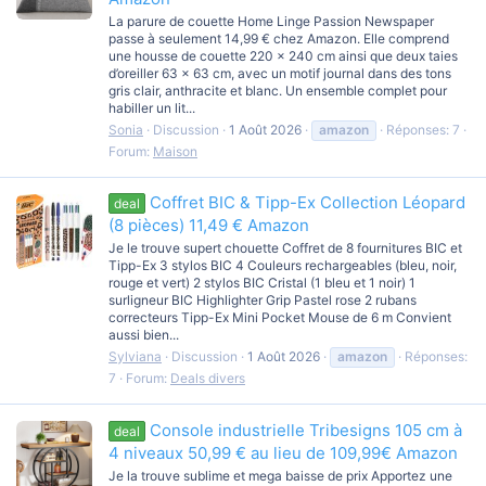
La parure de couette Home Linge Passion Newspaper
passe à seulement 14,99 € chez Amazon. Elle comprend
une housse de couette 220 × 240 cm ainsi que deux taies
d’oreiller 63 × 63 cm, avec un motif journal dans des tons
gris clair, anthracite et blanc. Un ensemble complet pour
habiller un lit...
Sonia
Discussion
1 Août 2026
amazon
Réponses: 7
Forum:
Maison
Coffret BIC & Tipp-Ex Collection Léopard
deal
(8 pièces) 11,49 € Amazon
Je le trouve supert chouette Coffret de 8 fournitures BIC et
Tipp-Ex 3 stylos BIC 4 Couleurs rechargeables (bleu, noir,
rouge et vert) 2 stylos BIC Cristal (1 bleu et 1 noir) 1
surligneur BIC Highlighter Grip Pastel rose 2 rubans
correcteurs Tipp-Ex Mini Pocket Mouse de 6 m Convient
aussi bien...
Sylviana
Discussion
1 Août 2026
amazon
Réponses:
7
Forum:
Deals divers
Console industrielle Tribesigns 105 cm à
deal
4 niveaux 50,99 € au lieu de 109,99€ Amazon
Je la trouve sublime et mega baisse de prix Apportez une