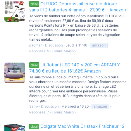
OUTIGO Débroussailleuse électrique
deal
sans fil 2 batteries 4 lames – 27,99 € – Amazon
Je viens de tomber sur cette débroussailleuse OUTIGO qui
revient à seulement 27,99 € au lieu de 59,99 € deux
versions Points forts Prix en baisse de 53 %. 2 batteries
rechargeables incluses pour prolonger les sessions de
travail. 4 solutions de coupe selon le type de végétation
(lames métal...
pacman
Discussion
Jeudi à 11:40
amazon
Réponses: 9
Forum:
Maison
Lit flottant LED 140 x 200 cm ARFARLY
deal
74,80 € au lieu de 161,62€ Amazon
Je suis tombé sur ce plumart qui mérite un coup d'œil si
vous cherchez un modèle moderne Design flottant moderne
qui donne un effet aérien à la chambre. Éclairage LED
intégré pour créer une ambiance personnalisée. Prises
électriques et ports USB intégrés dans la tête de lit pour
recharger...
Samx
Discussion
Mercredi à 16:20
amazon
Réponses: 7
Forum:
Maison
Colgate Max White Cristaux Fraîcheur 12
deal