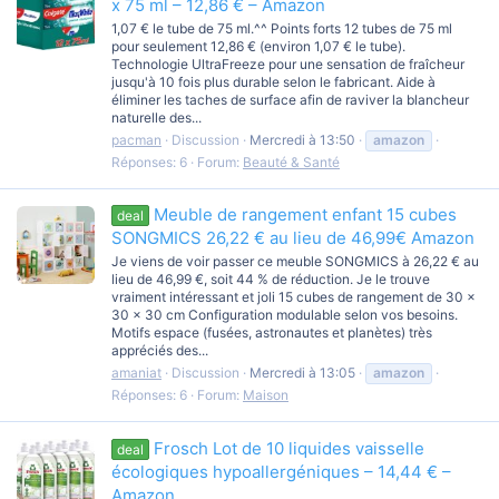
x 75 ml – 12,86 € – Amazon
1,07 € le tube de 75 ml.^^ Points forts 12 tubes de 75 ml
pour seulement 12,86 € (environ 1,07 € le tube).
Technologie UltraFreeze pour une sensation de fraîcheur
jusqu'à 10 fois plus durable selon le fabricant. Aide à
éliminer les taches de surface afin de raviver la blancheur
naturelle des...
pacman
Discussion
Mercredi à 13:50
amazon
Réponses: 6
Forum:
Beauté & Santé
Meuble de rangement enfant 15 cubes
deal
SONGMICS 26,22 € au lieu de 46,99€ Amazon
Je viens de voir passer ce meuble SONGMICS à 26,22 € au
lieu de 46,99 €, soit 44 % de réduction. Je le trouve
vraiment intéressant et joli 15 cubes de rangement de 30 ×
30 × 30 cm Configuration modulable selon vos besoins.
Motifs espace (fusées, astronautes et planètes) très
appréciés des...
amaniat
Discussion
Mercredi à 13:05
amazon
Réponses: 6
Forum:
Maison
Frosch Lot de 10 liquides vaisselle
deal
écologiques hypoallergéniques – 14,44 € –
Amazon