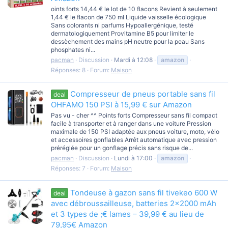
oints forts 14,44 € le lot de 10 flacons Revient à seulement
1,44 € le flacon de 750 ml Liquide vaisselle écologique
Sans colorants ni parfums Hypoallergénique, testé
dermatologiquement Provitamine B5 pour limiter le
dessèchement des mains pH neutre pour la peau Sans
phosphates ni...
pacman
Discussion
Mardi à 12:08
amazon
Réponses: 8
Forum:
Maison
Compresseur de pneus portable sans fil
deal
OHFAMO 150 PSI à 15,99 € sur Amazon
Pas vu - cher ^^ Points forts Compresseur sans fil compact
facile à transporter et à ranger dans une voiture Pression
maximale de 150 PSI adaptée aux pneus voiture, moto, vélo
et accessoires gonflables Arrêt automatique avec pression
préréglée pour un gonflage précis sans risque de...
pacman
Discussion
Lundi à 17:00
amazon
Réponses: 7
Forum:
Maison
Tondeuse à gazon sans fil tivekeo 600 W
deal
avec débroussailleuse, batteries 2x2000 mAh
et 3 types de ;€ lames – 39,99 € au lieu de
79,95€ Amazon