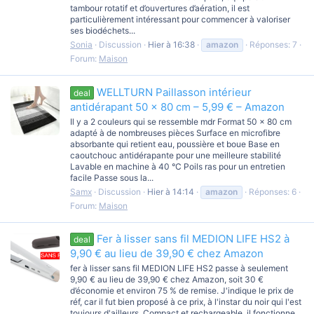
tambour rotatif et d’ouvertures d’aération, il est
particulièrement intéressant pour commencer à valoriser
ses biodéchets...
Sonia
Discussion
Hier à 16:38
amazon
Réponses: 7
Forum:
Maison
WELLTURN Paillasson intérieur
deal
antidérapant 50 × 80 cm – 5,99 € – Amazon
Il y a 2 couleurs qui se ressemble mdr Format 50 × 80 cm
adapté à de nombreuses pièces Surface en microfibre
absorbante qui retient eau, poussière et boue Base en
caoutchouc antidérapante pour une meilleure stabilité
Lavable en machine à 40 °C Poils ras pour un entretien
facile Passe sous la...
Samx
Discussion
Hier à 14:14
amazon
Réponses: 6
Forum:
Maison
Fer à lisser sans fil MEDION LIFE HS2 à
deal
9,90 € au lieu de 39,90 € chez Amazon
fer à lisser sans fil MEDION LIFE HS2 passe à seulement
9,90 € au lieu de 39,90 € chez Amazon, soit 30 €
d’économie et environ 75 % de remise. J'indique le prix de
réf, car il fut bien proposé à ce prix, à l'instar du noir qui l'est
toujours d'ailleurs. Compact et rechargeable, il fonctionne...