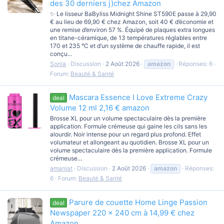
des 30 derniers j)chez Amazon
✨ Le lisseur BaByliss Midnight Shine ST590E passe à 29,90
€ au lieu de 69,90 € chez Amazon, soit 40 € d’économie et
une remise d’environ 57 %. Équipé de plaques extra longues
en titane-céramique, de 13 températures réglables entre
170 et 235 °C et d’un système de chauffe rapide, il est
conçu...
Sonia
Discussion
2 Août 2026
amazon
Réponses: 6
Forum:
Beauté & Santé
Mascara Essence I Love Extreme Crazy
deal
Volume 12 ml 2,16 € amazon
Brosse XL pour un volume spectaculaire dès la première
application. Formule crémeuse qui gaine les cils sans les
alourdir. Noir intense pour un regard plus profond. Effet
volumateur et allongeant au quotidien. Brosse XL pour un
volume spectaculaire dès la première application. Formule
crémeuse...
amaniat
Discussion
2 Août 2026
amazon
Réponses:
6
Forum:
Beauté & Santé
Parure de couette Home Linge Passion
deal
Newspaper 220 × 240 cm à 14,99 € chez
Amazon