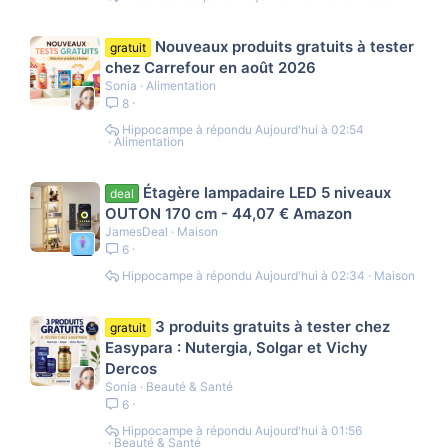
Nouveaux produits gratuits à tester
gratuit
chez Carrefour en août 2026
Sonia
Alimentation
8
Hippocampe
Aujourd'hui à 02:54
Alimentation
Étagère lampadaire LED 5 niveaux
deal
OUTON 170 cm - 44,07 € Amazon
JamesDeal
Maison
6
Hippocampe
Aujourd'hui à 02:34
Maison
3 produits gratuits à tester chez
gratuit
Easypara : Nutergia, Solgar et Vichy
Dercos
Sonia
Beauté & Santé
6
Hippocampe
Aujourd'hui à 01:56
Beauté & Santé