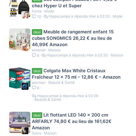
chez Hyper U et Super
Sonia
Mode
Hippocampe
Hier à 02:32
Mode
10
Meuble de rangement enfant 15
deal
cubes SONGMICS 26,22 € au lieu de
46,99€ Amazon
amaniat
Maison
Hippocampe
Hier à 02:30
Maison
6
Colgate Max White Cristaux
deal
Fraîcheur 12 x 75 ml – 12,86 € – Amazon
pacman
Beauté & Santé
6
Hippocampe
Hier à 02:29
Beauté & Santé
Lit flottant LED 140 x 200 cm
deal
ARFARLY 74,80 € au lieu de 161,62€
Amazon
Samx
Maison