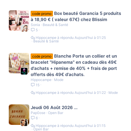
Box beauté Garancia 5 produits
code promo
à 18,90 € ( valeur 67€) chez Blissim
Sonia
Beauté & Santé
5
Hippocampe
Aujourd'hui à 01:25
Beauté & Santé
Blanche Porte un collier et un
code promo
bracelet "Hipanema" en cadeau dès 49€
d'achats + remise de 40% + frais de port
offerts dès 49€ d'achats.
Hippocampe
Mode
15
Hippocampe
Aujourd'hui à 01:22
Mode
Jeudi 06 Août 2026 ...
Pap0ose
Open Bar
6
Hippocampe
Aujourd'hui à 01:15
Open Bar