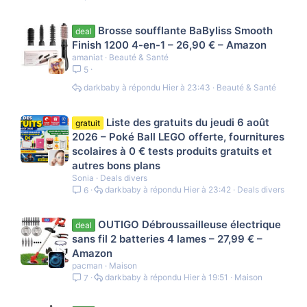
Brosse soufflante BaByliss Smooth
deal
Finish 1200 4-en-1 – 26,90 € – Amazon
amaniat
Beauté & Santé
5
darkbaby
Hier à 23:43
Beauté & Santé
Liste des gratuits du jeudi 6 août
gratuit
2026 – Poké Ball LEGO offerte, fournitures
scolaires à 0 € tests produits gratuits et
autres bons plans
Sonia
Deals divers
darkbaby
Hier à 23:42
Deals divers
6
OUTIGO Débroussailleuse électrique
deal
sans fil 2 batteries 4 lames – 27,99 € –
Amazon
pacman
Maison
darkbaby
Hier à 19:51
Maison
7