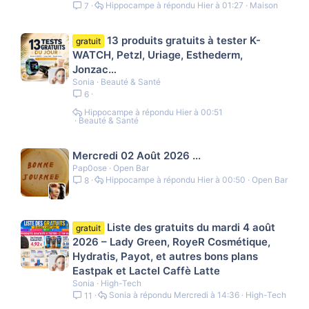
Hippocampe
Hier à 01:27
Maison
7
13 produits gratuits à tester K-
gratuit
WATCH, Petzl, Uriage, Esthederm,
Jonzac…
Sonia
Beauté & Santé
6
Hippocampe
Hier à 00:51
Beauté & Santé
Mercredi 02 Août 2026 ...
Pap0ose
Open Bar
Hippocampe
Hier à 00:50
Open Bar
8
Liste des gratuits du mardi 4 août
gratuit
2026 – Lady Green, RoyeR Cosmétique,
Hydratis, Payot, et autres bons plans
Eastpak et Lactel Caffè Latte
Sonia
High-Tech
Sonia
Mercredi à 14:36
High-Tech
11