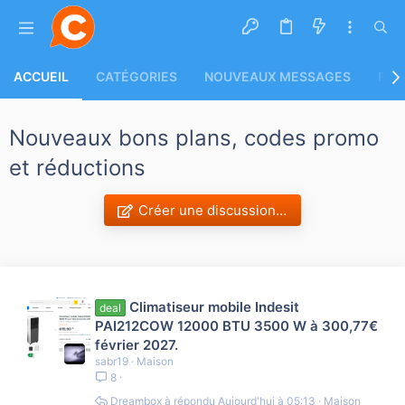
ACCUEIL
CATÉGORIES
NOUVEAUX MESSAGES
FLU
Nouveaux bons plans, codes promo
et réductions
Créer une discussion…
Climatiseur mobile Indesit
deal
PAI212COW 12000 BTU 3500 W à 300,77€
février 2027.
sabr19
Maison
8
Dreambox
Aujourd'hui à 05:13
Maison