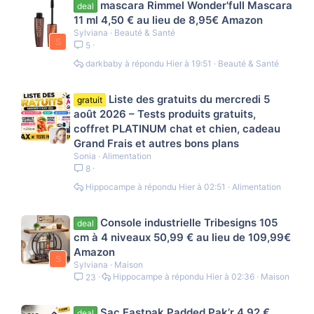
mascara Rimmel Wonder'full Mascara
deal
11 ml 4,50 € au lieu de 8,95€ Amazon
Sylviana
Beauté & Santé
S
5
darkbaby
Hier à 19:51
Beauté & Santé
Liste des gratuits du mercredi 5
gratuit
août 2026 – Tests produits gratuits,
coffret PLATINUM chat et chien, cadeau
Grand Frais et autres bons plans
Sonia
Alimentation
8
Hippocampe
Hier à 02:51
Alimentation
Console industrielle Tribesigns 105
deal
cm à 4 niveaux 50,99 € au lieu de 109,99€
Amazon
S
Sylviana
Maison
Hippocampe
Hier à 02:36
Maison
23
Sac Eastpak Padded Pak’r 4,92 €
deal