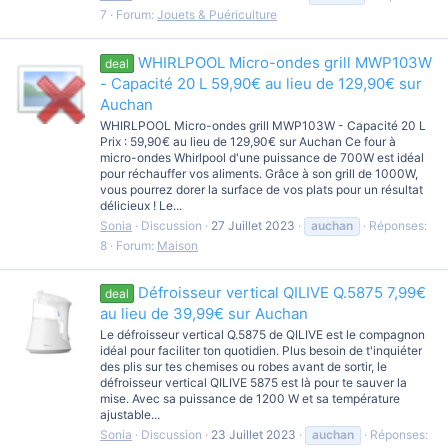
7
Forum:
Jouets & Puériculture
WHIRLPOOL Micro-ondes grill MWP103W
deal
- Capacité 20 L 59,90€ au lieu de 129,90€ sur
Auchan
WHIRLPOOL Micro-ondes grill MWP103W - Capacité 20 L
Prix : 59,90€ au lieu de 129,90€ sur Auchan Ce four à
micro-ondes Whirlpool d'une puissance de 700W est idéal
pour réchauffer vos aliments. Grâce à son grill de 1000W,
vous pourrez dorer la surface de vos plats pour un résultat
délicieux ! Le...
Sonia
Discussion
27 Juillet 2023
auchan
Réponses:
8
Forum:
Maison
Défroisseur vertical QILIVE Q.5875 7,99€
deal
au lieu de 39,99€ sur Auchan
Le défroisseur vertical Q.5875 de QILIVE est le compagnon
idéal pour faciliter ton quotidien. Plus besoin de t'inquiéter
des plis sur tes chemises ou robes avant de sortir, le
défroisseur vertical QILIVE 5875 est là pour te sauver la
mise. Avec sa puissance de 1200 W et sa température
ajustable...
Sonia
Discussion
23 Juillet 2023
auchan
Réponses: