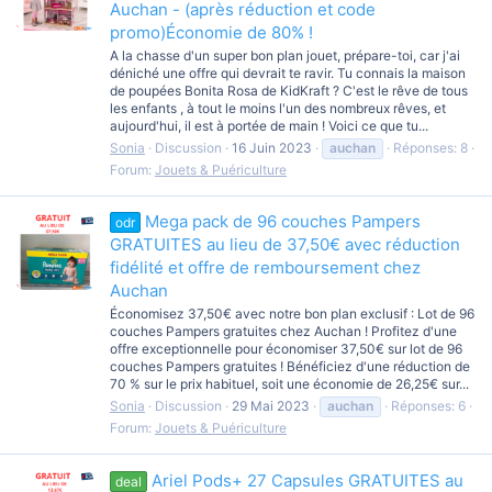
Auchan - (après réduction et code
promo)Économie de 80% !
A la chasse d'un super bon plan jouet, prépare-toi, car j'ai
déniché une offre qui devrait te ravir. Tu connais la maison
de poupées Bonita Rosa de KidKraft ? C'est le rêve de tous
les enfants , à tout le moins l'un des nombreux rêves, et
aujourd'hui, il est à portée de main ! Voici ce que tu...
Sonia
Discussion
16 Juin 2023
auchan
Réponses: 8
Forum:
Jouets & Puériculture
Mega pack de 96 couches Pampers
odr
GRATUITES au lieu de 37,50€ avec réduction
fidélité et offre de remboursement chez
Auchan
Économisez 37,50€ avec notre bon plan exclusif : Lot de 96
couches Pampers gratuites chez Auchan ! Profitez d'une
offre exceptionnelle pour économiser 37,50€ sur lot de 96
couches Pampers gratuites ! Bénéficiez d'une réduction de
70 % sur le prix habituel, soit une économie de 26,25€ sur...
Sonia
Discussion
29 Mai 2023
auchan
Réponses: 6
Forum:
Jouets & Puériculture
Ariel Pods+ 27 Capsules GRATUITES au
deal