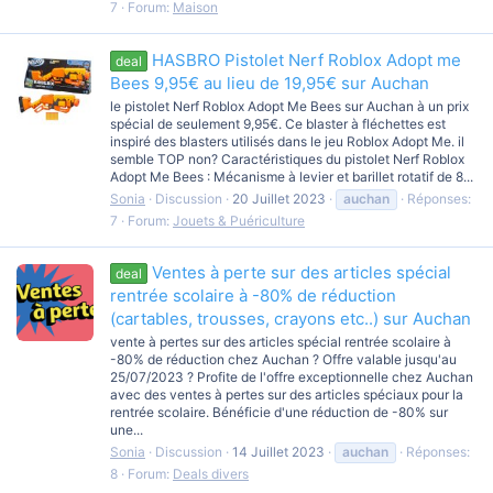
7
Forum:
Maison
HASBRO Pistolet Nerf Roblox Adopt me
deal
Bees 9,95€ au lieu de 19,95€ sur Auchan
le pistolet Nerf Roblox Adopt Me Bees sur Auchan à un prix
spécial de seulement 9,95€. Ce blaster à fléchettes est
inspiré des blasters utilisés dans le jeu Roblox Adopt Me. il
semble TOP non? Caractéristiques du pistolet Nerf Roblox
Adopt Me Bees : Mécanisme à levier et barillet rotatif de 8...
Sonia
Discussion
20 Juillet 2023
auchan
Réponses:
7
Forum:
Jouets & Puériculture
Ventes à perte sur des articles spécial
deal
rentrée scolaire à -80% de réduction
(cartables, trousses, crayons etc..) sur Auchan
vente à pertes sur des articles spécial rentrée scolaire à
-80% de réduction chez Auchan ? Offre valable jusqu'au
25/07/2023 ? Profite de l'offre exceptionnelle chez Auchan
avec des ventes à pertes sur des articles spéciaux pour la
rentrée scolaire. Bénéficie d'une réduction de -80% sur
une...
Sonia
Discussion
14 Juillet 2023
auchan
Réponses:
8
Forum:
Deals divers