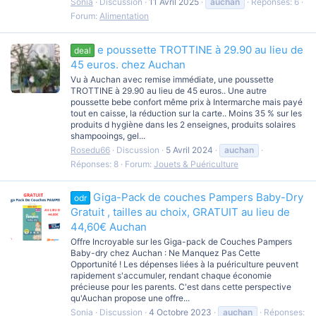
Sonia
Discussion
11 Avril 2025
auchan
Réponses: 6
Forum:
Alimentation
e poussette TROTTINE à 29.90 au lieu de
deal
45 euros. chez Auchan
Vu à Auchan avec remise immédiate, une poussette
TROTTINE à 29.90 au lieu de 45 euros.. Une autre
poussette bebe confort même prix à Intermarche mais payé
tout en caisse, la réduction sur la carte.. Moins 35 % sur les
produits d hygiène dans les 2 enseignes, produits solaires
shampooings, gel...
Rosedu66
Discussion
5 Avril 2024
auchan
Réponses: 8
Forum:
Jouets & Puériculture
Giga-Pack de couches Pampers Baby-Dry
odr
Gratuit , tailles au choix, GRATUIT au lieu de
44,60€ Auchan
Offre Incroyable sur les Giga-pack de Couches Pampers
Baby-dry chez Auchan : Ne Manquez Pas Cette
Opportunité ! Les dépenses liées à la puériculture peuvent
rapidement s'accumuler, rendant chaque économie
précieuse pour les parents. C'est dans cette perspective
qu'Auchan propose une offre...
Sonia
Discussion
4 Octobre 2023
auchan
Réponses: