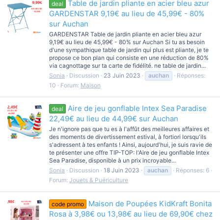
Table de jardin pliante en acier bleu azur
deal
GARDENSTAR 9,19€ au lieu de 45,99€ - 80%
sur Auchan
GARDENSTAR Table de jardin pliante en acier bleu azur
9,19€ au lieu de 45,99€ - 80% sur Auchan Si tu as besoin
d'une sympathique table de jardin qui plus est pliante, je te
propose ce bon plan qui consiste en une réduction de 80%
via cagnottage sur ta carte de fidélité. ne table de jardin...
Sonia
Discussion
23 Juin 2023
auchan
Réponses:
10
Forum:
Maison
Aire de jeu gonflable Intex Sea Paradise
deal
22,49€ au lieu de 44,99€ sur Auchan
Je n'ignore pas que tu es à l'affût des meilleures affaires et
des moments de divertissement estival, à fortiori lorsqu'ils
s'adressent à tes enfants ! Ainsi, aujourd'hui, je suis ravie de
te présenter une offre TIP-TOP: l'Aire de jeu gonflable Intex
Sea Paradise, disponible à un prix incroyable...
Sonia
Discussion
18 Juin 2023
auchan
Réponses: 6
Forum:
Jouets & Puériculture
Maison de Poupées KidKraft Bonita
code promo
Rosa à 3,98€ ou 13,98€ au lieu de 69,90€ chez