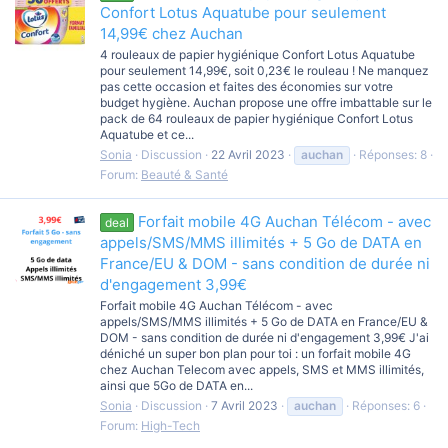
Confort Lotus Aquatube pour seulement
14,99€ chez Auchan
4 rouleaux de papier hygiénique Confort Lotus Aquatube
pour seulement 14,99€, soit 0,23€ le rouleau ! Ne manquez
pas cette occasion et faites des économies sur votre
budget hygiène. Auchan propose une offre imbattable sur le
pack de 64 rouleaux de papier hygiénique Confort Lotus
Aquatube et ce...
Sonia
Discussion
22 Avril 2023
auchan
Réponses: 8
Forum:
Beauté & Santé
Forfait mobile 4G Auchan Télécom - avec
deal
appels/SMS/MMS illimités + 5 Go de DATA en
France/EU & DOM - sans condition de durée ni
d'engagement 3,99€
Forfait mobile 4G Auchan Télécom - avec
appels/SMS/MMS illimités + 5 Go de DATA en France/EU &
DOM - sans condition de durée ni d'engagement 3,99€ J'ai
déniché un super bon plan pour toi : un forfait mobile 4G
chez Auchan Telecom avec appels, SMS et MMS illimités,
ainsi que 5Go de DATA en...
Sonia
Discussion
7 Avril 2023
auchan
Réponses: 6
Forum:
High-Tech