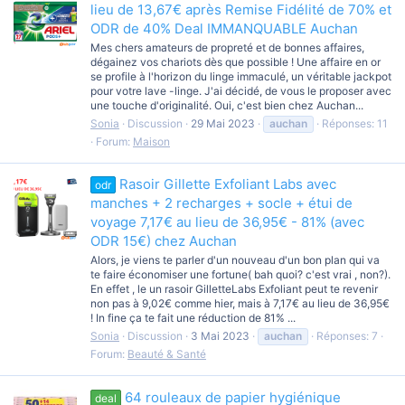
lieu de 13,67€ après Remise Fidélité de 70% et
ODR de 40% Deal IMMANQUABLE Auchan
Mes chers amateurs de propreté et de bonnes affaires,
dégainez vos chariots dès que possible ! Une affaire en or
se profile à l'horizon du linge immaculé, un véritable jackpot
pour votre lave -linge. J'ai décidé, de vous le proposer avec
une touche d'originalité. Oui, c'est bien chez Auchan...
Sonia
Discussion
29 Mai 2023
auchan
Réponses: 11
Forum:
Maison
Rasoir Gillette Exfoliant Labs avec
odr
manches + 2 recharges + socle + étui de
voyage 7,17€ au lieu de 36,95€ - 81% (avec
ODR 15€) chez Auchan
Alors, je viens te parler d'un nouveau d'un bon plan qui va
te faire économiser une fortune( bah quoi? c'est vrai , non?).
En effet , le un rasoir GilletteLabs Exfoliant peut te revenir
non pas à 9,02€ comme hier, mais à 7,17€ au lieu de 36,95€
! In fine ça te fait une réduction de 81% ...
Sonia
Discussion
3 Mai 2023
auchan
Réponses: 7
Forum:
Beauté & Santé
64 rouleaux de papier hygiénique
deal