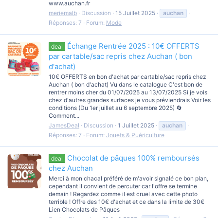
www.auchan.fr
meriemalb
Discussion
15 Juillet 2025
auchan
Réponses: 7
Forum:
Mode
Échange Rentrée 2025 : 10€ OFFERTS
deal
par cartable/sac repris chez Auchan ( bon
d'achat)
10€ OFFERTS en bon d'achat par cartable/sac repris chez
Auchan ( bon d'achat) Vu dans le catalogue C'est bon de
rentrer moins cher du 01/07/2025 au 13/07/2025 Si je vois
chez d'autres grandes surfaces je vous préviendrais Voir les
conditions (Du 1er juillet au 6 septembre 2025) 🔄
Comment...
JamesDeal
Discussion
1 Juillet 2025
auchan
Réponses: 7
Forum:
Jouets & Puériculture
Chocolat de pâques 100% remboursés
deal
chez Auchan
Merci à mon chacal préféré de m'avoir signalé ce bon plan,
cependant il convient de percuter car l'offre se termine
demain ! Regardez comme il est cruel avec cette photo
terrible ! Offre des 10€ d'achat et ce dans la limite de 30€
Lien Chocolats de Pâques