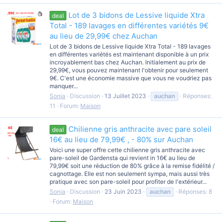
Lot de 3 bidons de Lessive liquide Xtra
deal
Total - 189 lavages en différentes variétés 9€
au lieu de 29,99€ chez Auchan
Lot de 3 bidons de Lessive liquide Xtra Total - 189 lavages
en différentes variétés est maintenant disponible à un prix
incroyablement bas chez Auchan. Initialement au prix de
29,99€, vous pouvez maintenant l'obtenir pour seulement
9€. C'est une économie massive que vous ne voudriez pas
manquer...
Sonia
Discussion
13 Juillet 2023
auchan
Réponses:
11
Forum:
Maison
Chilienne gris anthracite avec pare soleil
deal
16€ au lieu de 79,99€ , - 80% sur Auchan
Voici une super offre cette chilienne gris anthracite avec
pare-soleil de Gardensta qui revient in 16€ au lieu de
79,99€ soit une réduction de 80% grâce à la remise fidélité /
cagnottage. Elle est non seulement sympa, mais aussi très
pratique avec son pare-soleil pour profiter de l'extérieur...
Sonia
Discussion
23 Juin 2023
auchan
Réponses: 8
Forum:
Maison