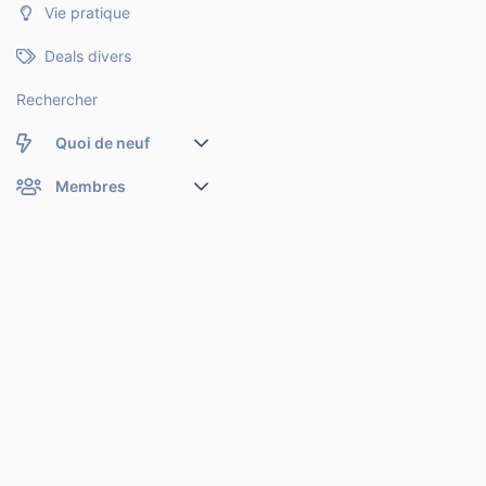
Vie pratique
Deals divers
Rechercher
Quoi de neuf
Nouveaux messages
Membres
Membres en ligne
Nouveaux messages de profil
Dernières activités
Nouveaux messages de profil
Rechercher dans les messages de profil