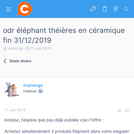
odr éléphant théières en céramique
fin 31/12/2019
A
D
mariange
11 Juin 2019
u
a
t
t
Deals divers
e
e
u
d
r
e
d
d
e
é
mariange
l
b
a
Habitué
u
d
t
i
s
11 Juin 2019
c
#1
u
bonjour, j'espère que pas déjà publiée voici l'offre :
s
s
i
Achetez simultanément 2 produits Elephant dans votre magasin