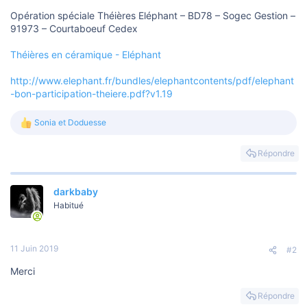
Opération spéciale Théières Eléphant – BD78 – Sogec Gestion –
91973 – Courtaboeuf Cedex
Théières en céramique - Eléphant
http://www.elephant.fr/bundles/elephantcontents/pdf/elephant
-bon-participation-theiere.pdf?v1.19
Sonia
et
Doduesse
L
e
s
Répondre
r
é
a
darkbaby
c
t
Habitué
i
o
n
s
11 Juin 2019
#2
:
Merci
Répondre