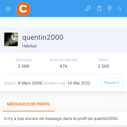
quentin2000
Habitué
Messages
Score de réaction
Points
2 069
474
2 560
Inscrit
9 Mars 2008
Dernière vue
14 Mai 2022
Trouver
MESSAGES DE PROFIL
DERNIÈRES ACTIVITÉS
DERNIE
Il n'y a pas encore de message dans le profil de quentin2000.