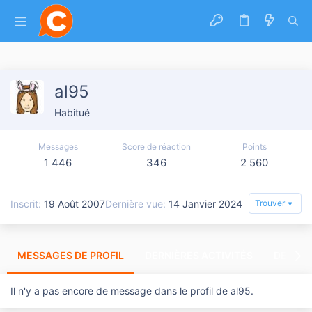
al95
Habitué
Messages
Score de réaction
Points
1 446
346
2 560
Inscrit
19 Août 2007
Dernière vue
14 Janvier 2024
Trouver
MESSAGES DE PROFIL
DERNIÈRES ACTIVITÉS
DERNIE
Il n'y a pas encore de message dans le profil de al95.