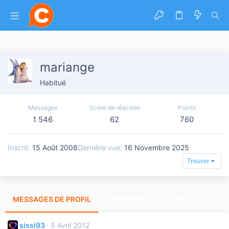
mariange
Habitué
Messages
Score de réaction
Points
1 546
62
760
Inscrit
15 Août 2008
Dernière vue
16 Novembre 2025
Trouver
MESSAGES DE PROFIL
DERNIÈRES ACTIVITÉS
DERNIE
sissi93
5 Avril 2012