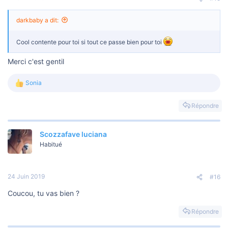
:
darkbaby a dit:
Cool contente pour toi si tout ce passe bien pour toi
Merci c'est gentil
Sonia
L
e
s
Répondre
r
é
a
Scozzafave luciana
c
t
Habitué
i
o
n
s
24 Juin 2019
#16
:
Coucou, tu vas bien ?
Répondre