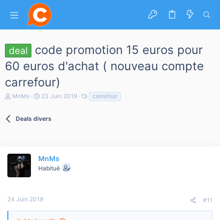
code promotion 15 euros pour
deal
60 euros d'achat ( nouveau compte
carrefour)
A
D
T
MnMs
23 Juin 2019
carrefour
u
a
a
t
t
g
e
Deals divers
e
s
u
d
r
e
d
d
e
é
l
MnMs
b
a
u
Habitué
d
t
i
s
c
24 Juin 2019
#11
u
s