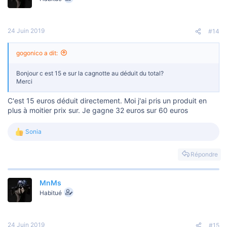
i
o
n
s
24 Juin 2019
#14
:
gogonico a dit:
Bonjour c est 15 e sur la cagnotte au déduit du total?
Merci
C'est 15 euros déduit directement. Moi j'ai pris un produit en
plus à moitier prix sur. Je gagne 32 euros sur 60 euros
Sonia
L
e
s
Répondre
r
é
a
MnMs
c
t
Habitué
i
o
n
s
24 Juin 2019
#15