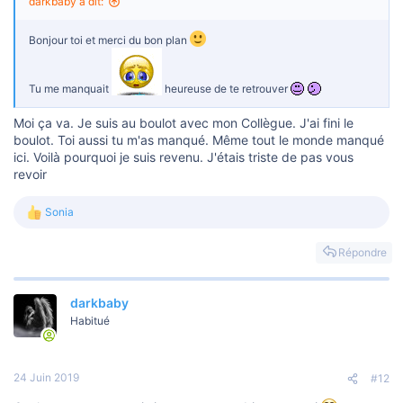
s
darkbaby a dit:
i
o
Bonjour toi et merci du bon plan
n
Tu me manquait
heureuse de te retrouver
Moi ça va. Je suis au boulot avec mon Collègue. J'ai fini le
boulot. Toi aussi tu m'as manqué. Même tout le monde manqué
ici. Voilà pourquoi je suis revenu. J'étais triste de pas vous
revoir
Sonia
L
e
s
Répondre
r
é
a
darkbaby
c
t
Habitué
i
o
n
s
24 Juin 2019
#12
: