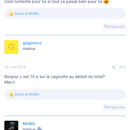
Cool contente pour toi si tout ce passe bien pour toi
Sonia
et
MnMs
L
e
s
Répondre
r
é
a
gogonico
c
G
t
Habitué
i
o
n
s
24 Juin 2019
#13
:
Bonjour c est 15 e sur la cagnotte au déduit du total?
Merci
Sonia
et
MnMs
L
e
s
Répondre
r
é
a
MnMs
c
t
Habitué