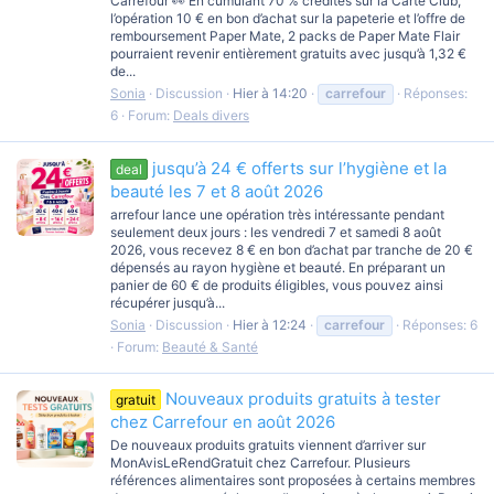
Carrefour 👀 En cumulant 70 % crédités sur la Carte Club,
l’opération 10 € en bon d’achat sur la papeterie et l’offre de
remboursement Paper Mate, 2 packs de Paper Mate Flair
pourraient revenir entièrement gratuits avec jusqu’à 1,32 €
de...
Sonia
Discussion
Hier à 14:20
carrefour
Réponses:
6
Forum:
Deals divers
jusqu’à 24 € offerts sur l’hygiène et la
deal
beauté les 7 et 8 août 2026
arrefour lance une opération très intéressante pendant
seulement deux jours : les vendredi 7 et samedi 8 août
2026, vous recevez 8 € en bon d’achat par tranche de 20 €
dépensés au rayon hygiène et beauté. En préparant un
panier de 60 € de produits éligibles, vous pouvez ainsi
récupérer jusqu’à...
Sonia
Discussion
Hier à 12:24
carrefour
Réponses: 6
Forum:
Beauté & Santé
Nouveaux produits gratuits à tester
gratuit
chez Carrefour en août 2026
De nouveaux produits gratuits viennent d’arriver sur
MonAvisLeRendGratuit chez Carrefour. Plusieurs
références alimentaires sont proposées à certains membres