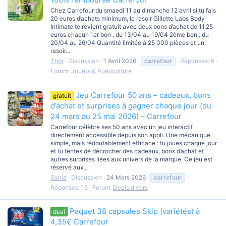
Chez Carrefour du smaedi 11 au dimanche 12 avril si tu fais
20 euros d’achats minimum, le rasoir Gillette Labs Body
Intimate te revient gratuit avec deux bons d’achat de 11,25
euros chacun 1er bon : du 13/04 au 19/04 2ème bon : du
20/04 au 26/04 Quantité limitée à 25 000 pièces et un
rasoir...
Thor
Discussion
1 Avril 2026
carrefour
Réponses: 6
Forum:
Jouets & Puériculture
Jeu Carrefour 50 ans – cadeaux, bons
gratuit
d’achat et surprises à gagner chaque jour (du
24 mars au 25 mai 2026) – Carrefour
Carrefour célèbre ses 50 ans avec un jeu interactif
directement accessible depuis son appli. Une mécanique
simple, mais redoutablement efficace : tu joues chaque jour
et tu tentes de décrocher des cadeaux, bons d’achat et
autres surprises liées aux univers de la marque. Ce jeu est
réservé aux...
Sonia
Discussion
24 Mars 2026
carrefour
Réponses: 15
Forum:
Deals divers
Paquet 38 capsules Skip (variétés) à
deal
4,35€ Carrefour