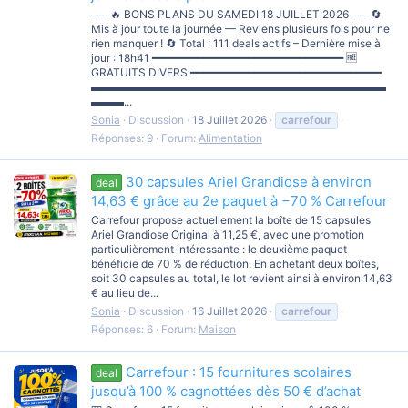
── 🔥 BONS PLANS DU SAMEDI 18 JUILLET 2026 ── 🔄
Mis à jour toute la journée — Reviens plusieurs fois pour ne
rien manquer ! 🔄 Total : 111 deals actifs – Dernière mise à
jour : 18h41 ━━━━━━━━━━━━━━━━━━━━━━━━━━━━━━ 🆓
GRATUITS DIVERS ━━━━━━━━━━━━━━━━━━━━━━━━━━━━━━
▬▬▬▬▬▬▬▬▬▬▬▬▬▬▬▬▬▬▬▬▬▬▬▬▬▬▬
▬▬▬...
Sonia
Discussion
18 Juillet 2026
carrefour
Réponses: 9
Forum:
Alimentation
30 capsules Ariel Grandiose à environ
deal
14,63 € grâce au 2e paquet à −70 % Carrefour
Carrefour propose actuellement la boîte de 15 capsules
Ariel Grandiose Original à 11,25 €, avec une promotion
particulièrement intéressante : le deuxième paquet
bénéficie de 70 % de réduction. En achetant deux boîtes,
soit 30 capsules au total, le lot revient ainsi à environ 14,63
€ au lieu de...
Sonia
Discussion
16 Juillet 2026
carrefour
Réponses: 6
Forum:
Maison
Carrefour : 15 fournitures scolaires
deal
jusqu’à 100 % cagnottées dès 50 € d’achat