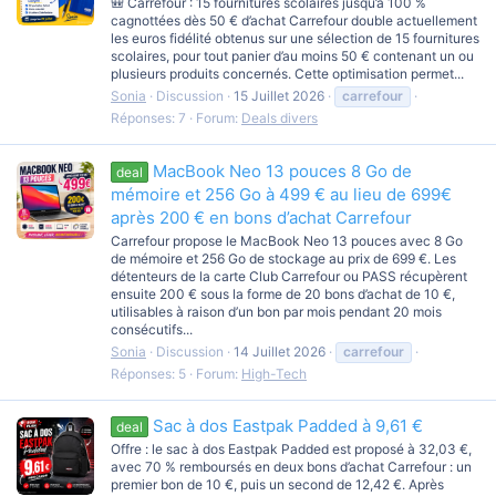
🎒 Carrefour : 15 fournitures scolaires jusqu’à 100 %
cagnottées dès 50 € d’achat Carrefour double actuellement
les euros fidélité obtenus sur une sélection de 15 fournitures
scolaires, pour tout panier d’au moins 50 € contenant un ou
plusieurs produits concernés. Cette optimisation permet...
Sonia
Discussion
15 Juillet 2026
carrefour
Réponses: 7
Forum:
Deals divers
MacBook Neo 13 pouces 8 Go de
deal
mémoire et 256 Go à 499 € au lieu de 699€
après 200 € en bons d’achat Carrefour
Carrefour propose le MacBook Neo 13 pouces avec 8 Go
de mémoire et 256 Go de stockage au prix de 699 €. Les
détenteurs de la carte Club Carrefour ou PASS récupèrent
ensuite 200 € sous la forme de 20 bons d’achat de 10 €,
utilisables à raison d’un bon par mois pendant 20 mois
consécutifs...
Sonia
Discussion
14 Juillet 2026
carrefour
Réponses: 5
Forum:
High-Tech
Sac à dos Eastpak Padded à 9,61 €
deal
Offre : le sac à dos Eastpak Padded est proposé à 32,03 €,
avec 70 % remboursés en deux bons d’achat Carrefour : un
premier bon de 10 €, puis un second de 12,42 €. Après