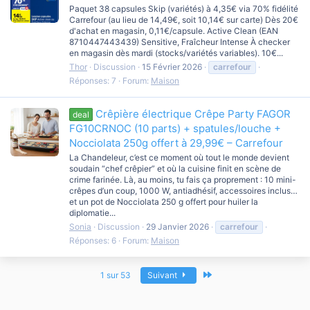
Paquet 38 capsules Skip (variétés) à 4,35€ via 70% fidélité
Carrefour (au lieu de 14,49€, soit 10,14€ sur carte) Dès 20€
d'achat en magasin, 0,11€/capsule. Active Clean (EAN
8710447443439) Sensitive, Fraîcheur Intense À checker
en magasin dès mardi (stocks/variétés variables). 10€...
Thor
Discussion
15 Février 2026
carrefour
Réponses: 7
Forum:
Maison
Crêpière électrique Crêpe Party FAGOR
deal
FG10CRNOC (10 parts) + spatules/louche +
Nocciolata 250g offert à 29,99€ – Carrefour
La Chandeleur, c’est ce moment où tout le monde devient
soudain “chef crêpier” et où la cuisine finit en scène de
crime farinée. Là, au moins, tu fais ça proprement : 10 mini-
crêpes d’un coup, 1000 W, antiadhésif, accessoires inclus…
et un pot de Nocciolata 250 g offert pour huiler la
diplomatie...
Sonia
Discussion
29 Janvier 2026
carrefour
Réponses: 6
Forum:
Maison
Dernier
1 sur 53
Suivant