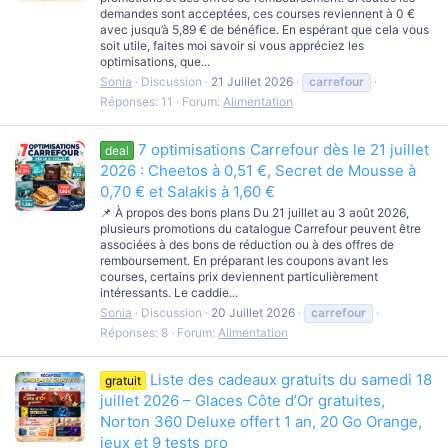
demandes sont acceptées, ces courses reviennent à 0 €
avec jusqu’à 5,89 € de bénéfice. En espérant que cela vous
soit utile, faites moi savoir si vous appréciez les
optimisations, que...
Sonia
Discussion
21 Juillet 2026
carrefour
Réponses: 11
Forum:
Alimentation
7 optimisations Carrefour dès le 21 juillet
deal
2026 : Cheetos à 0,51 €, Secret de Mousse à
0,70 € et Salakis à 1,60 €
📌 À propos des bons plans Du 21 juillet au 3 août 2026,
plusieurs promotions du catalogue Carrefour peuvent être
associées à des bons de réduction ou à des offres de
remboursement. En préparant les coupons avant les
courses, certains prix deviennent particulièrement
intéressants. Le caddie...
Sonia
Discussion
20 Juillet 2026
carrefour
Réponses: 8
Forum:
Alimentation
Liste des cadeaux gratuits du samedi 18
gratuit
juillet 2026 – Glaces Côte d’Or gratuites,
Norton 360 Deluxe offert 1 an, 20 Go Orange,
jeux et 9 tests pro