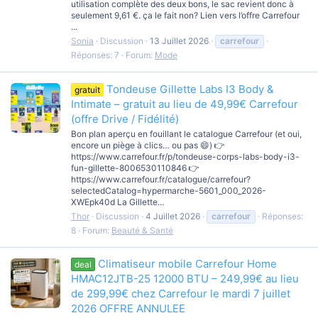
utilisation complète des deux bons, le sac revient donc à
seulement 9,61 €. ça le fait non? Lien vers l’offre Carrefour
...
Sonia
Discussion
13 Juillet 2026
carrefour
Réponses: 7
Forum:
Mode
Tondeuse Gillette Labs I3 Body &
gratuit
Intimate – gratuit au lieu de 49,99€ Carrefour
(offre Drive / Fidélité)
Bon plan aperçu en fouillant le catalogue Carrefour (et oui,
encore un piège à clics… ou pas 😄) 👉
https://www.carrefour.fr/p/tondeuse-corps-labs-body-i3-
fun-gillette-8006530110846 👉
https://www.carrefour.fr/catalogue/carrefour?
selectedCatalog=hypermarche-5601_000_2026-
XWEpk40d La Gillette...
Thor
Discussion
4 Juillet 2026
carrefour
Réponses:
8
Forum:
Beauté & Santé
Climatiseur mobile Carrefour Home
deal
HMAC12JTB-25 12000 BTU – 249,99€ au lieu
de 299,99€ chez Carrefour le mardi 7 juillet
2026 OFFRE ANNULEE