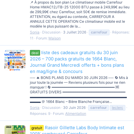
📌 À propos du bon plan Le climatiseur mobile Carrefour
Home HMAC12JTB-25 12000 BTU passe à 249,99€ au lieu
de 299,99€ chez Carrefour, soit 50€ de remise immédiate.
ATTENTION, eu égard au contexte, CARREFOUR A
ANNULE CETTE OPERATION Ce climatiseur mobile est le
modèle le plus puissant de la...
Sonia
Discussion
3 Juillet 2026
carrefour
Réponses:
11
Forum:
Maison
liste des cadeaux gratuits du 30 juin
deal
2026 – 700 packs gratuits de 1664 Blanc,
Journal Grand Mercredi offerts + bons plans
en mag/ligne & concours
── 🔥 BONS PLANS DU MARDI 30 JUIN 2026 ── 🔄 Mis à
jour toute la journée — Reviens plusieurs fois pour ne rien
manquer ! 🔄 ━━━━━━━━━━━━━━━━━━━━━━━━━━━━━━ 🆓
GRATUITS DIVERS ━━━━━━━━━━━━━━━━━━━━━━━━━━━━━━
▬▬▬▬▬▬▬▬▬▬▬▬▬▬▬▬▬▬▬▬▬▬▬▬▬▬▬
▬▬▬ 🍺 1664 Blanc – Bière Blanche Française...
Sonia
Discussion
30 Juin 2026
carrefour
leclerc
Réponses: 9
Forum:
Alimentation
Rasoir Gillette Labs Body Intimate est
gratuit
100% remboursé Carrefour