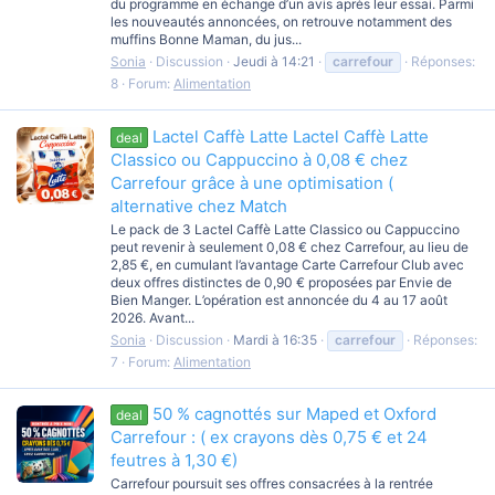
du programme en échange d’un avis après leur essai. Parmi
les nouveautés annoncées, on retrouve notamment des
muffins Bonne Maman, du jus...
Sonia
Discussion
Jeudi à 14:21
carrefour
Réponses:
8
Forum:
Alimentation
Lactel Caffè Latte Lactel Caffè Latte
deal
Classico ou Cappuccino à 0,08 € chez
Carrefour grâce à une optimisation (
alternative chez Match
Le pack de 3 Lactel Caffè Latte Classico ou Cappuccino
peut revenir à seulement 0,08 € chez Carrefour, au lieu de
2,85 €, en cumulant l’avantage Carte Carrefour Club avec
deux offres distinctes de 0,90 € proposées par Envie de
Bien Manger. L’opération est annoncée du 4 au 17 août
2026. Avant...
Sonia
Discussion
Mardi à 16:35
carrefour
Réponses:
7
Forum:
Alimentation
50 % cagnottés sur Maped et Oxford
deal
Carrefour : ( ex crayons dès 0,75 € et 24
feutres à 1,30 €)
Carrefour poursuit ses offres consacrées à la rentrée