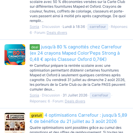
scolaire avec 50 % d’économies versées sur la Carte Club
sur différentes fournitures Maped et Oxford. Crayons de
couleur, feutres, coffrets de coloriage, classeurs et porte-
vues passent ainsi à moitié prix après cagnottage. De quoi
remplir...
Sonia
Discussion
Lundi à 18:36
carrefour
Réponses:
6
Forum:
Deals divers
jusqu’à 80 % cagnottés chez Carrefour
deal
(ex 24 crayons Maped Color’Peps Strong à
0,48 € après Classeur Oxford 0,76€)
✏️ Carrefour prépare la rentrée scolaire avec une
optimisation permettant d’obtenir certaines fournitures
Maped et Oxford à seulement quelques centimes après
cagnotte. Du vendredi 31 juillet au dimanche 2 août 2026,
les porteurs de la Carte Club ou de la Carte PASS peuvent
cumuler deux...
Sonia
Discussion
31 Juillet 2026
carrefour
Réponses: 6
Forum:
Deals divers
4 optimisations Carrefour : jusqu’à 5,89
gratuit
€ de bénéfice du 21 juillet au 3 août 2026
Quatre optimisations sont possibles grâce au cumul des
promotions et des offres de remboursement. Si toutes les