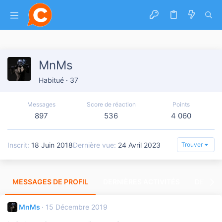
MnMs
Habitué
·
37
Messages
Score de réaction
Points
897
536
4 060
Inscrit
18 Juin 2018
Dernière vue
24 Avril 2023
Trouver
MESSAGES DE PROFIL
DERNIÈRES ACTIVITÉS
DERNIE
MnMs
15 Décembre 2019