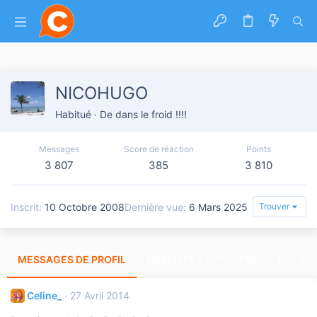
NICOHUGO
Habitué
·
De
dans le froid !!!!
Messages
Score de réaction
Points
3 807
385
3 810
Inscrit
10 Octobre 2008
Dernière vue
6 Mars 2025
Trouver
MESSAGES DE PROFIL
DERNIÈRES ACTIVITÉS
DERNIE
Celine_
27 Avril 2014