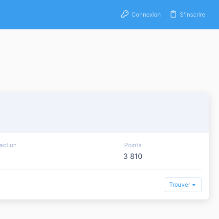
Connexion
S'inscrire
action
Points
3 810
Trouver