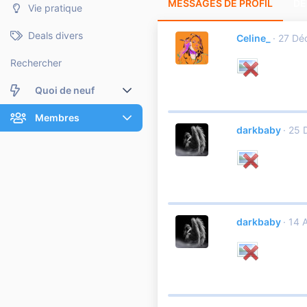
MESSAGES DE PROFIL
DE
Vie pratique
Deals divers
Celine_
27 Dé
Rechercher
Quoi de neuf
Nouveaux messages
Membres
darkbaby
25 
Membres en ligne
Nouveaux messages de profil
Dernières activités
Nouveaux messages de profil
Rechercher dans les messages de profil
darkbaby
14 