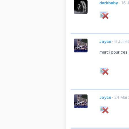
darkbaby
16 J
Joyce
6 Juille
merci pour ces
Joyce
24 Mai