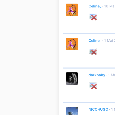
Celine_
10 Ma
Celine_
1 Mai
darkbaby
1 M
NICOHUGO
1 