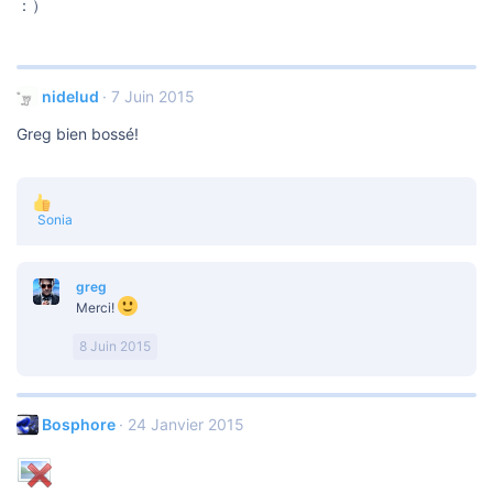
：）
nidelud
7 Juin 2015
Greg bien bossé!
L
Sonia
e
s
r
greg
é
a
Merci!
c
t
8 Juin 2015
i
o
n
s
Bosphore
24 Janvier 2015
: