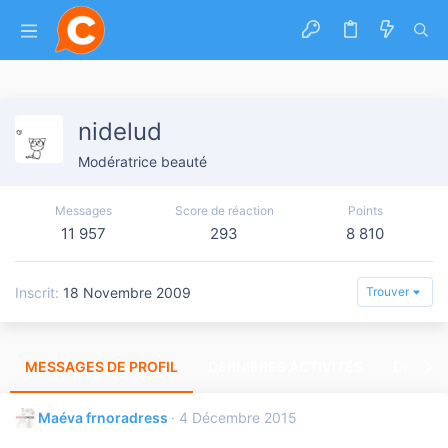
nidelud
Modératrice beauté
Messages
Score de réaction
Points
11 957
293
8 810
Inscrit
18 Novembre 2009
Trouver
MESSAGES DE PROFIL
DERNIÈRES ACTIVITÉS
DERNIE
Maéva frnoradress
4 Décembre 2015