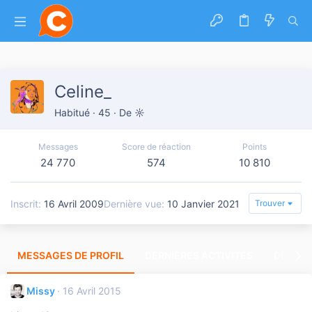
Celine_
Habitué
·
45
·
De
☼
Messages
Score de réaction
Points
24 770
574
10 810
Inscrit
16 Avril 2009
Dernière vue
10 Janvier 2021
Trouver
MESSAGES DE PROFIL
DERNIÈRES ACTIVITÉS
DERNIE
Missy
16 Avril 2015