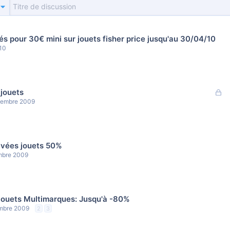
s pour 30€ mini sur jouets fisher price jusqu'au 30/04/10
010
F
 jouets
e
cembre 2009
r
m
é
ivées jouets 50%
mbre 2009
jouets Multimarques: Jusqu'à -80%
mbre 2009
2
3