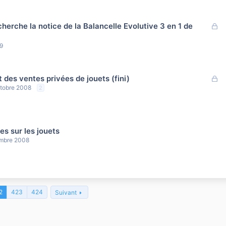
F
cherche la notice de la Balancelle Evolutive 3 en 1 de
e
r
09
m
é
F
 des ventes privées de jouets (fini)
e
tobre 2008
2
r
m
é
es sur les jouets
mbre 2008
2
423
424
Suivant