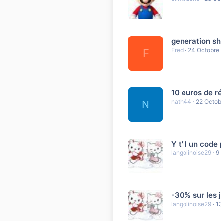
generation sho
Fred
24 Octobre
F
10 euros de ré
nath44
22 Octob
N
Y t'il un code
langolinoise29
9
-30% sur les 
langolinoise29
1