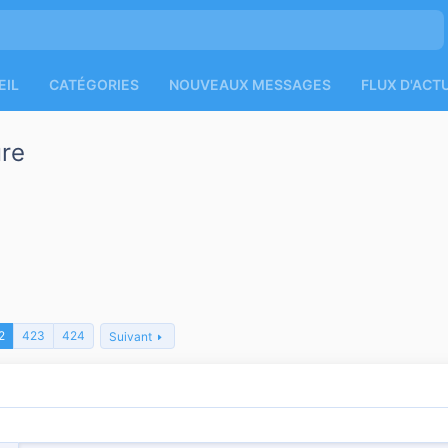
EIL
CATÉGORIES
NOUVEAUX MESSAGES
FLUX D'ACT
ure
2
423
424
Suivant