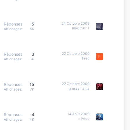
24 Octobre 2009
Réponses
5
maxitruc11
Affichages
5K
22 Octobre 2009
Réponses
3
F
Fred
Affichages
3K
22 Octobre 2009
Réponses
15
grossemama
Affichages
7K
14 Août 2009
Réponses
4
mivtec
Affichages
4K