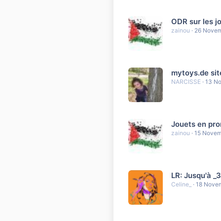
ODR sur les j
zainou
26 Novem
mytoys.de sit
NARCISSE
13 N
Jouets en pro
zainou
15 Novem
LR: Jusqu'à _3
Celine_
18 Nove