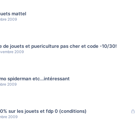
ouets mattel
bre 2009
e de jouets et puericulture pas cher et code -10/30!
ovembre 2009
mo spiderman etc...intéressant
bre 2009
F
0% sur les jouets et fdp 0 (conditions)
e
mbre 2009
r
m
é