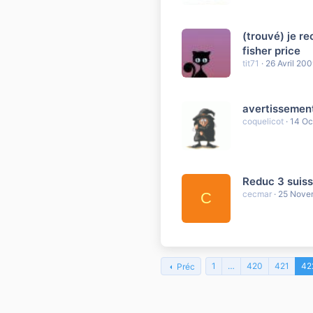
(trouvé) je re
fisher price
tit71
26 Avril 20
avertissement
coquelicot
14 Oc
Reduc 3 suiss
cecmar
25 Nove
C
1
…
420
421
42
Préc