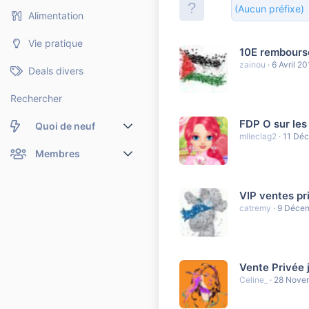
(Aucun préfixe)
Alimentation
Vie pratique
10E remboursé
zainou
6 Avril 2
Deals divers
Rechercher
FDP O sur les
Quoi de neuf
mlleclag2
11 Dé
Nouveaux messages
Membres
Membres en ligne
Nouveaux messages de profil
VIP ventes pr
Dernières activités
Nouveaux messages de profil
catremy
9 Déce
Rechercher dans les messages de profil
Vente Privée 
Celine_
28 Nove