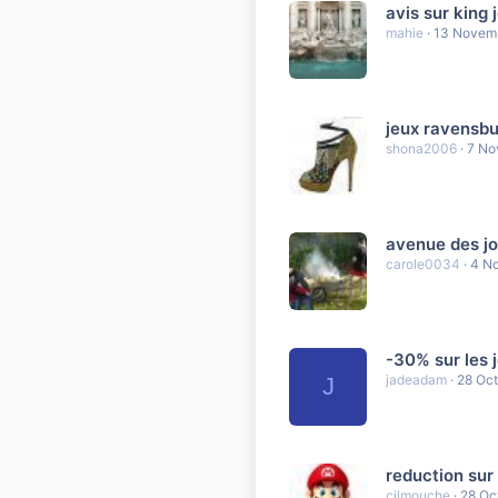
avis sur king 
mahie
13 Novem
jeux ravensb
shona2006
7 No
avenue des j
carole0034
4 N
-30% sur les 
jadeadam
28 Oc
J
reduction sur 
cilmouche
28 Oc