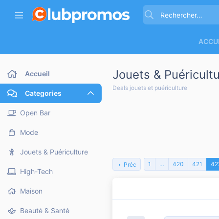
ACCU
Jouets & Puéricult
Accueil
Deals jouets et puériculture
Categories
Open Bar
Mode
Jouets & Puériculture
1
…
420
421
42
Préc
High-Tech
Maison
Beauté & Santé