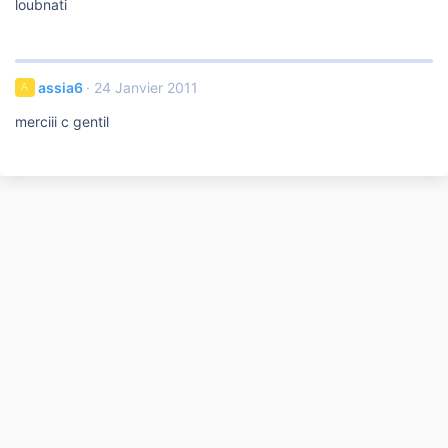
loubnati
assia6
24 Janvier 2011
A
merciii c gentil