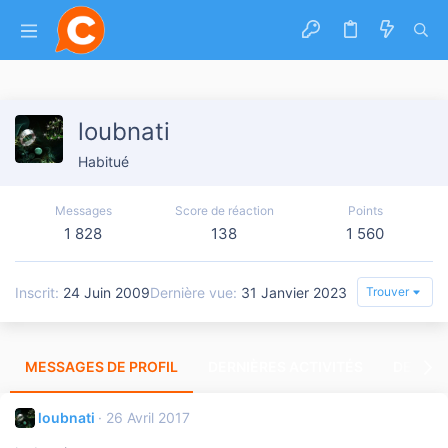
loubnati
Habitué
Messages
Score de réaction
Points
1 828
138
1 560
Inscrit
24 Juin 2009
Dernière vue
31 Janvier 2023
Trouver
MESSAGES DE PROFIL
DERNIÈRES ACTIVITÉS
DERNIE
loubnati
26 Avril 2017