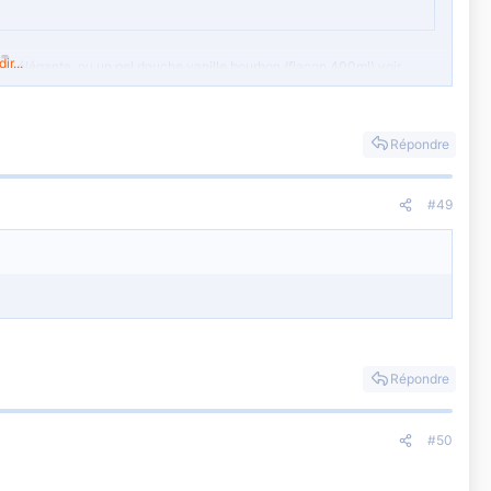
r...
élégante, ou un gel douche vanille bourbon (flacon 400ml) voir
de (valeur : 13,50€), 3 teintes au choix (noir/turquoise/vert), voir
Répondre
#49
Répondre
#50