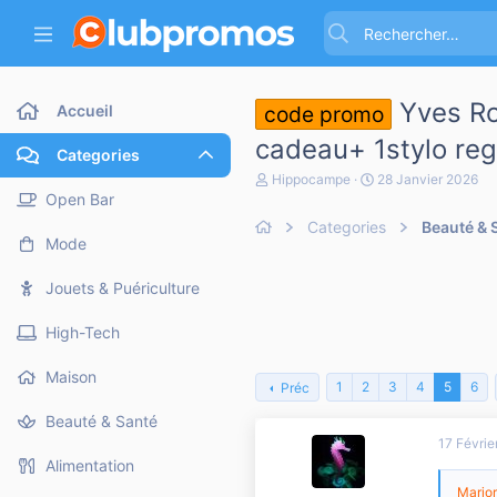
Yves Ro
Accueil
code promo
cadeau+ 1stylo reg
Categories
A
D
Hippocampe
28 Janvier 2026
u
a
Open Bar
t
t
Categories
Beauté & 
e
e
Mode
u
d
r
e
d
d
Jouets & Puériculture
e
é
l
b
High-Tech
a
u
d
t
i
Maison
1
2
3
4
5
6
Préc
s
c
Beauté & Santé
u
17 Févrie
s
s
Alimentation
i
Marjor