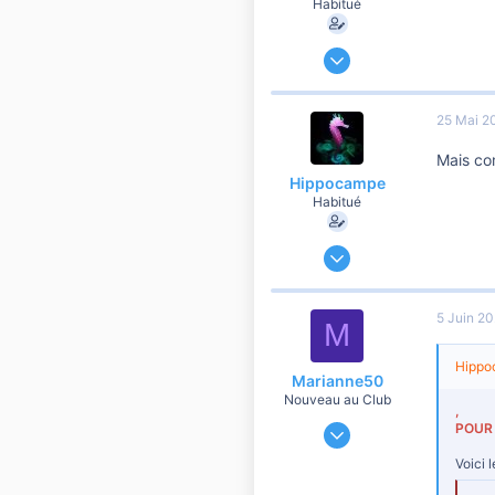
Habitué
9 Décembre 2019
60 474
6 901
25 Mai 2
10 810
Mais com
41
Hippocampe
Habitué
9 Décembre 2019
60 474
6 901
5 Juin 2
M
10 810
41
Hippoc
Marianne50
Nouveau au Club
,
6 Janvier 2023
POUR 
8
Voici 
0