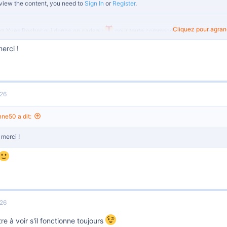
view the content, you need to
Sign In
or
Register
.
Cliquez pour agrandi
ez Yves Rocher qui donne en cadeau
pour toute commande une jolie montre
s
. Il y a aussi un stylo regard waterproof offert en cadeau
pour toute comman
erci !
s
.
ais de port sont offerts dès 10 euros d'achats.
 bonnes commandes
a pièce jointe 88108
026
ne50 a dit:
 merci !
026
re à voir s'il fonctionne toujours