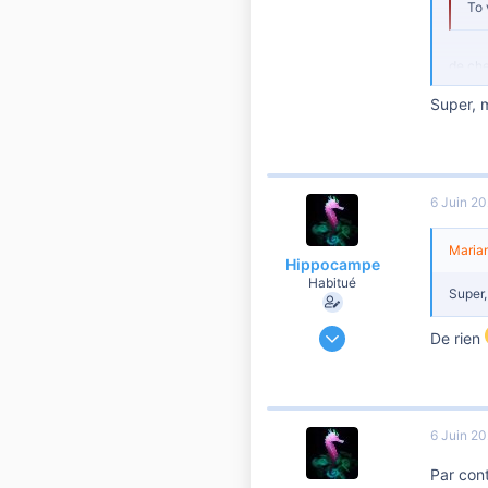
To 
1
de ch
photo
Super, m
photo
Les fr
Voilà
Voir l
6 Juin 2
Marian
Hippocampe
Habitué
Super,
9 Décembre 2019
De rien
60 474
6 901
10 810
41
6 Juin 2
Par cont