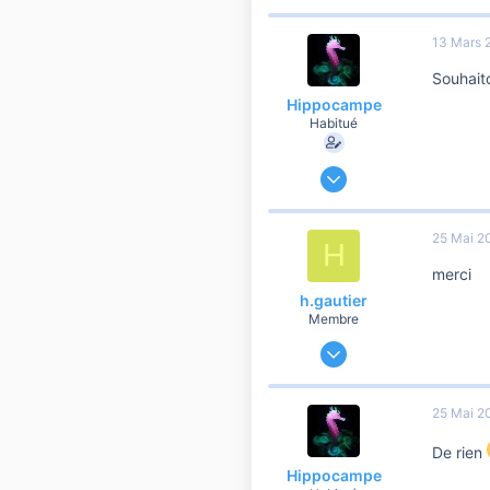
0
13 Mars 
6
Souhaito
45
Hippocampe
Habitué
9 Décembre 2019
60 474
6 901
25 Mai 2
H
10 810
merci
41
h.gautier
Membre
17 Avril 2008
34
0
25 Mai 2
6
De rien
Hippocampe