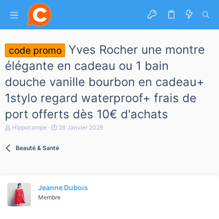
Yves Rocher une montre
code promo
élégante en cadeau ou 1 bain
douche vanille bourbon en cadeau+
1stylo regard waterproof+ frais de
port offerts dès 10€ d'achats
A
D
Hippocampe
28 Janvier 2026
u
a
t
t
Beauté & Santé
e
e
u
d
r
e
d
d
e
é
Jeanne Dubois
l
b
a
Membre
u
d
t
i