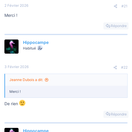
s
2 Février 2026
c
#21
u
Merci !
s
s
i
Répondre
o
n
Hippocampe
Habitué
3 Février 2026
#22
Jeanne Dubois a dit:
Merci !
De rien
Répondre
Hippocampe