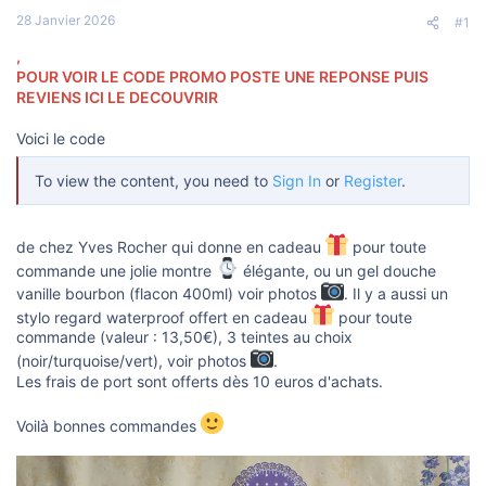
s
28 Janvier 2026
c
#1
u
,
s
s
POUR VOIR LE CODE PROMO POSTE UNE REPONSE PUIS
i
REVIENS ICI LE DECOUVRIR
o
n
Voici le code
To view the content, you need to
Sign In
or
Register
.
de chez Yves Rocher qui donne en cadeau
pour toute
commande une jolie montre
élégante, ou un gel douche
vanille bourbon (flacon 400ml) voir photos
. Il y a aussi un
stylo regard waterproof offert en cadeau
pour toute
commande (valeur : 13,50€), 3 teintes au choix
(noir/turquoise/vert), voir photos
.
Les frais de port sont offerts dès 10 euros d'achats.
Voilà bonnes commandes