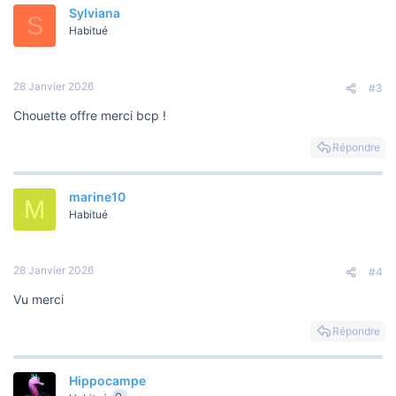
Sylviana
S
Habitué
28 Janvier 2026
#3
Chouette offre merci bcp !
Répondre
marine10
M
Habitué
28 Janvier 2026
#4
Vu merci
Répondre
Hippocampe