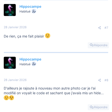
a
Hippocampe
c
t
Habitué
i
o
n
s
28 Janvier 2026
#7
:
De rien, ça me fait plaisir
Répondre
Hippocampe
Habitué
28 Janvier 2026
#8
D'ailleurs je rajoute à nouveau mon autre photo car je l'ai
modifié on voyait le code et sachant que j'avais mis un hide...
Répondre