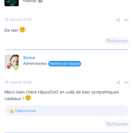
Habitué
28 Janvier 2026
#5
De rien
Répondre
Sonia
Administrateur
Membre de l'équipe
28 Janvier 2026
#6
Merci bien chère HippoOoO en voilà de bien sympathiques
cadeaux !
Hippocampe
L
e
s
Répondre
r
é