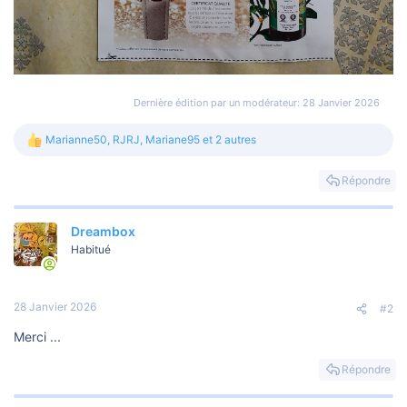
Dernière édition par un modérateur:
28 Janvier 2026
Marianne50
,
RJRJ
,
Mariane95
et 2 autres
L
e
s
Répondre
r
é
a
Dreambox
c
t
Habitué
i
o
n
s
28 Janvier 2026
#2
:
Merci ...
Répondre