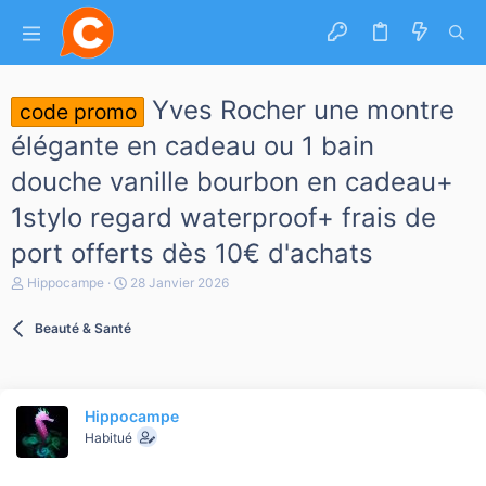
Yves Rocher une montre
code promo
élégante en cadeau ou 1 bain
douche vanille bourbon en cadeau+
1stylo regard waterproof+ frais de
port offerts dès 10€ d'achats
A
D
Hippocampe
28 Janvier 2026
u
a
t
t
Beauté & Santé
e
e
u
d
r
e
d
d
e
é
Hippocampe
l
b
a
Habitué
u
d
t
i