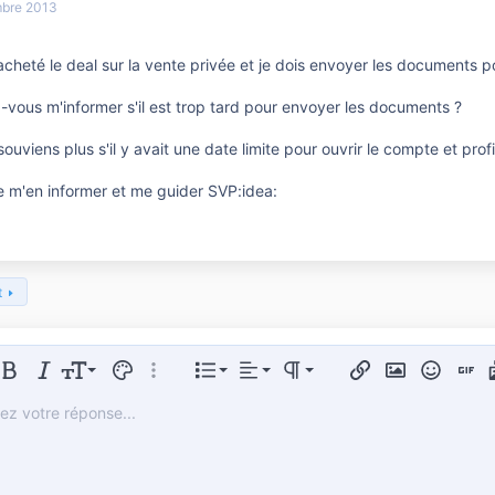
bre 2013
acheté le deal sur la vente privée et je dois envoyer les documents p
-vous m'informer s'il est trop tard pour envoyer les documents ?
souviens plus s'il y avait une date limite pour ouvrir le compte et prof
e m'en informer et me guider SVP:idea:
t
Aligner à gauche
Normal
Liste triée
er le formatage
Gras
Italique
Taille de police
Couleur du texte
Plus d'options…
Liste
Alignement
Paragraph format
Insérer un lien
Insérer une im
Smileys
Insert
Aligner au centre
Heading 1
Liste non ordonnée
vez votre réponse...
Arial
 de polices
 un tableau
sert horizontal line
arré
Spoiler
Souligner
Code
Code en ligne
Hide
Spoiler en ligne
Aligner à droite
Book Antiqua
Tiret
Heading 2
Courier New
Justify text
Retrait négatif