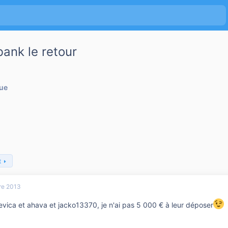
bank le retour
que
t
re 2013
evica et ahava et jacko13370, je n'ai pas 5 000 € à leur déposer