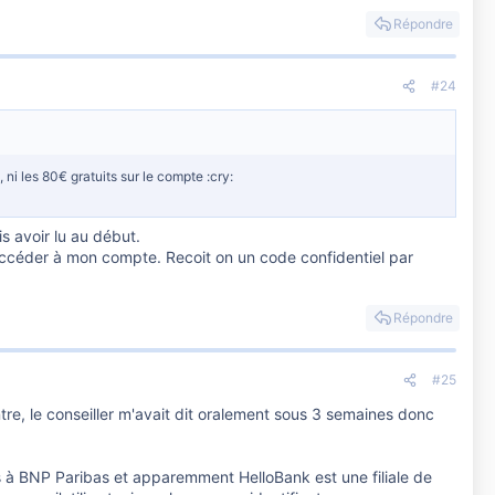
Répondre
#24
 ni les 80€ gratuits sur le compte :cry:
s avoir lu au début.
accéder à mon compte. Recoit on un code confidentiel par
Répondre
#25
contre, le conseiller m'avait dit oralement sous 3 semaines donc
s à BNP Paribas et apparemment HelloBank est une filiale de