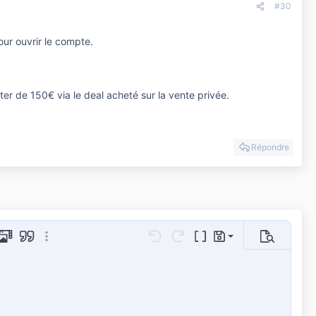
#30
our ouvrir le compte.
iter de 150€ via le deal acheté sur la vente privée.
Répondre
Sauvegarder le brouillon
age
 GIF
Média
Citer
Plus d'options…
Annulé
Refaire
Basculer en mode BB cod
Brouillons
Prévisualis
Supprimer le brouillon