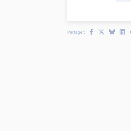
18
22
26
Facebook
X
Bluesky
Li
Partager: