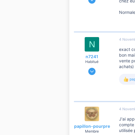
chez eux
98
3
Normalem
10
4 Novem
N
exact co
bon main
n7241
vente pr
Habitué
achats)
8 Décembre 2009
1 238
pap
L
74
e
760
s
r
é
a
4 Novem
c
t
J'ai app
i
compte e
o
papillon-pourpre
n
utilisée
Membre
s