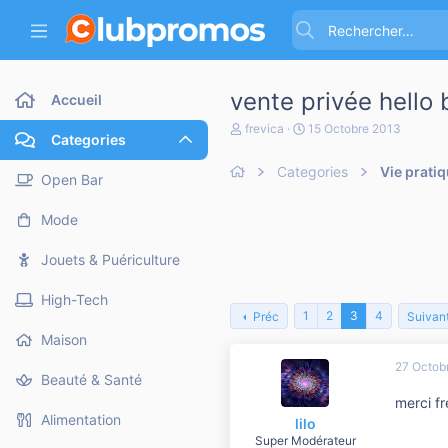
vente privée hello 
Accueil
A
D
frevica
15 Octobre 2013
Categories
u
a
t
t
Categories
Vie prati
e
e
Open Bar
u
d
r
e
Mode
d
d
e
é
l
b
Jouets & Puériculture
a
u
d
t
High-Tech
i
1
2
3
4
Préc
Suivan
s
c
Maison
u
27 Octob
s
Beauté & Santé
s
i
merci fr
o
Alimentation
lilo
n
Super Modérateur