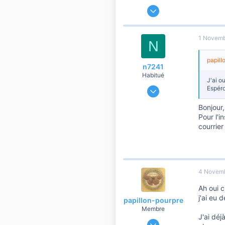
1 Juin 2010
98
3
1 Novemb
N
10
papill
n7241
Habitué
J'ai o
8 Décembre 2009
Espéro
1 238
Bonjour,
74
Pour l'
760
courrier
4 Novem
Ah oui c
j'ai eu 
papillon-pourpre
Membre
J'ai dé
1 Juin 2010