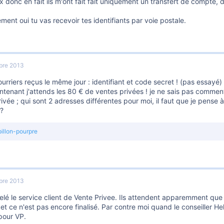
 donc en fait ils m'ont fait fait uniquement un transfert de compte, du
ent oui tu vas recevoir tes identifiants par voie postale.
bre 2013
urriers reçus le même jour : identifiant et code secret ! (pas essayé)
tenant j'attends les 80 € de ventes privées ! je ne sais pas comment
ivée ; qui sont 2 adresses différentes pour moi, il faut que je pense à
 ?
illon-pourpre
bre 2013
elé le service client de Vente Privee. Ils attendent apparemment que 
t ce n'est pas encore finalisé. Par contre moi quand le conseiller He
 pour VP.