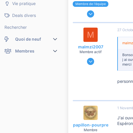
Vie pratique
Membre de l'équipe
13 Mai 2007
Deals divers
64 698
15 444
Rechercher
27 Octob
M
10 810
Quoi de neuf
malmzi
malmzi2007
Nouveaux messages
Membres
Membre actif
Bonsoi
8 Juin 2012
j ai o
Membres en ligne
Nouveaux messages de profil
merci
559
7
Dernières activités
Nouveaux messages de profil
60
personn
Rechercher dans les messages de profil
1 Novemb
J'ai ouv
Espérons
papillon-pourpre
Membre