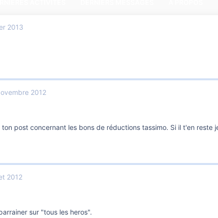
RNIÈRES ACTIVITÉS
DERNIERS MESSAGES
A PROPOS
er 2013
Novembre 2012
 ton post concernant les bons de réductions tassimo. Si il t'en reste je
let 2012
arrainer sur "tous les heros".