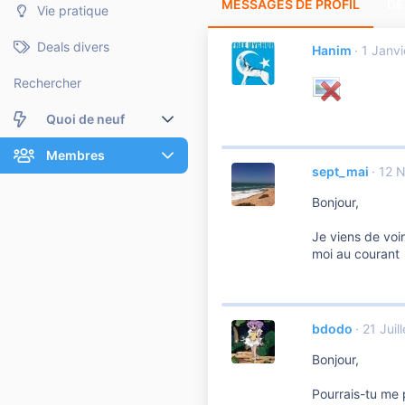
MESSAGES DE PROFIL
DE
Vie pratique
Deals divers
Hanim
1 Janvi
Rechercher
Quoi de neuf
Nouveaux messages
Membres
sept_mai
12 
Membres en ligne
Nouveaux messages de profil
Bonjour,
Dernières activités
Nouveaux messages de profil
Je viens de voir
moi au courant
Rechercher dans les messages de profil
bdodo
21 Juil
Bonjour,
Pourrais-tu me p