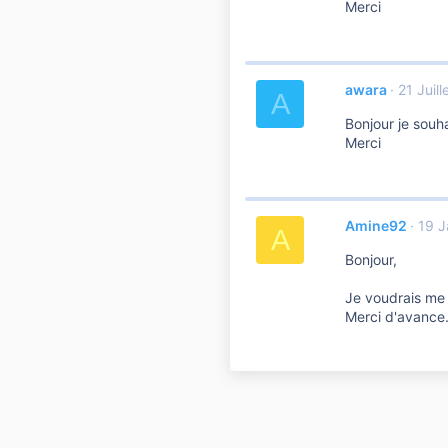
Merci
awara
21 Juill
A
Bonjour je souha
Merci
Amine92
19 J
A
Bonjour,
Je voudrais me f
Merci d'avance