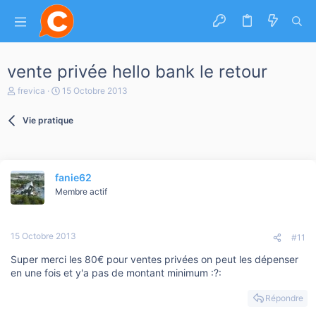
vente privée hello bank le retour
A
D
frevica
15 Octobre 2013
u
a
t
t
Vie pratique
e
e
u
d
r
e
d
d
e
é
fanie62
l
b
a
Membre actif
u
d
t
i
s
15 Octobre 2013
c
#11
u
Super merci les 80€ pour ventes privées on peut les dépenser
s
s
en une fois et y'a pas de montant minimum :?:
i
o
Répondre
n