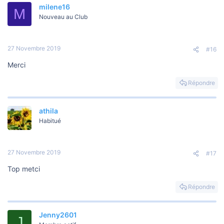
milene16
M
Nouveau au Club
27 Novembre 2019
#16
Merci
Répondre
athila
Habitué
27 Novembre 2019
#17
Top metci
Répondre
Jenny2601
J