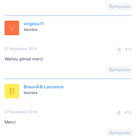
s
i
Répondre
o
n
virgeou11
V
Membre
27 Novembre 2019
#12
Wahou génial merci
Répondre
BraunÃ© Laurence
B
Membre
27 Novembre 2019
#13
Merci
Répondre