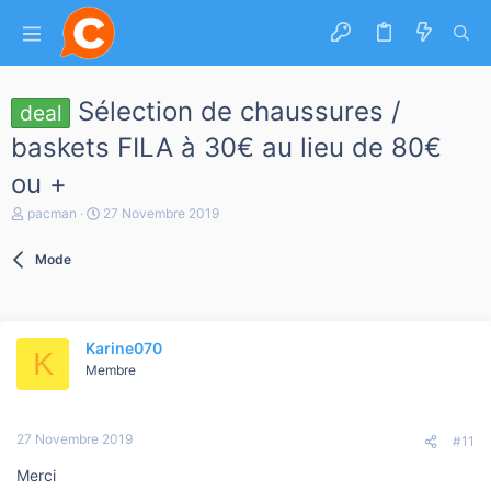
Sélection de chaussures /
deal
baskets FILA à 30€ au lieu de 80€
ou +
A
D
pacman
27 Novembre 2019
u
a
t
t
Mode
e
e
u
d
r
e
d
d
e
é
Karine070
l
b
K
a
Membre
u
d
t
i
s
27 Novembre 2019
c
#11
u
Merci
s