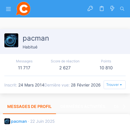
pacman
Habitué
Messages
Score de réaction
Points
11 717
2 627
10 810
Inscrit
24 Mars 2014
Dernière vue
28 Février 2026
Trouver
MESSAGES DE PROFIL
DERNIÈRES ACTIVITÉS
DERNIE
pacman
22 Juin 2025