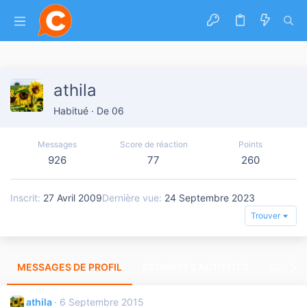
athila
Habitué
·
De
06
Messages
Score de réaction
Points
926
77
260
Inscrit
27 Avril 2009
Dernière vue
24 Septembre 2023
Trouver
MESSAGES DE PROFIL
DERNIÈRES ACTIVITÉS
DERNIE
athila
6 Septembre 2015