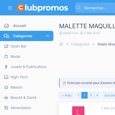
MALETTE MAQUILL
Accueil
A
D
SANDY34
7 Mai 2007
Categories
u
a
t
t
Categories
Deals div
e
e
Open Bar
u
d
r
e
Mode
d
d
e
é
l
b
Jouets & Puériculture
a
u
d
t
High-Tech
i
s
N'est pas ouverte pour d'autres r
c
Maison
u
s
1
2
3
4
Préc
Suivan
Beauté & Santé
s
i
o
Alimentation
7 Mai 20
L
n