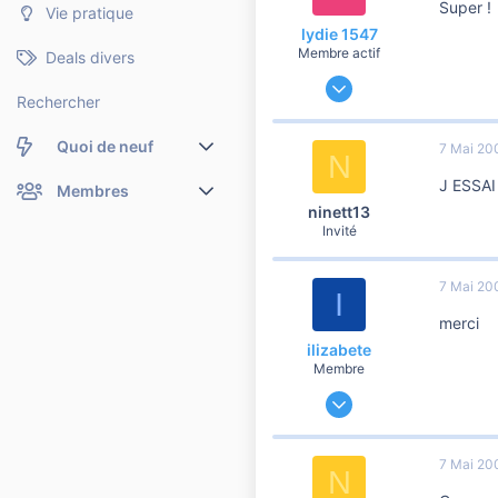
Super !
Vie pratique
lydie 1547
Membre actif
Deals divers
30 Mars 2007
Rechercher
246
3
Quoi de neuf
7 Mai 20
N
60
J ESSAI
Nouveaux messages
Membres
ninett13
Invité
Membres en ligne
Nouveaux messages de profil
Dernières activités
Nouveaux messages de profil
7 Mai 20
I
merci
Rechercher dans les messages de profil
ilizabete
Membre
18 Avril 2007
96
0
7 Mai 20
N
6