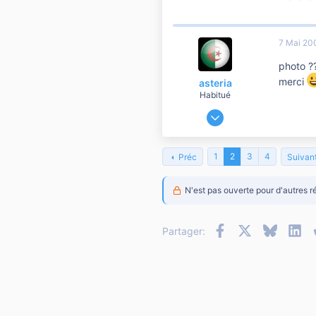
0
556
7 Mai 20
sud
photo ?
merci
asteria
Habitué
21 Février 2007
11 762
1 158
1
2
3
4
Préc
Suivan
10 810
N'est pas ouverte pour d'autres r
Facebook
X
Bluesky
Li
Partager: