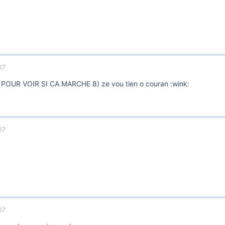
07
 POUR VOIR SI CA MARCHE 8) ze vou tien o couran :wink:
07
07