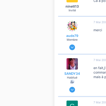
Ca a po
ninett13
Invité
7 Mai 20
merci
aude79
Membre
2 Mars 2007
90
0
7 Mai 20
6
en fait,
command
SANDY34
mais à p
Habitué
14 Mars 2007
1 399
0
7 Mai 20
556