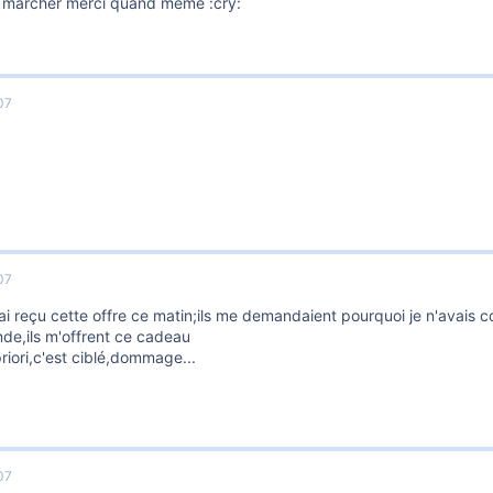
 marcher merci quand meme :cry:
07
07
j'ai reçu cette offre ce matin;ils me demandaient pourquoi je n'avais 
e,ils m'offrent ce cadeau
riori,c'est ciblé,dommage...
07