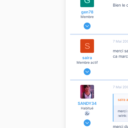
G
Bien le 
sud
gen78
Membre
6 Mai 2007
65
0
7 Mai 20
S
6
merci sa
ca marc
saira
Membre actif
27 Novembre 2006
901
12
7 Mai 20
60
saira a
SANDY34
Habitué
merci 
:wink:
14 Mars 2007
merci d
1 399