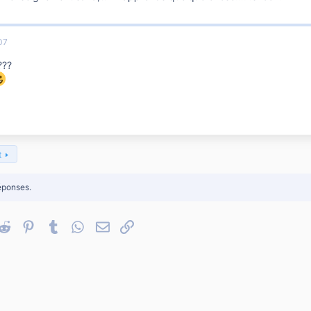
07
???
t
éponses.
nkedIn
Reddit
Pinterest
Tumblr
WhatsApp
Email
Lien