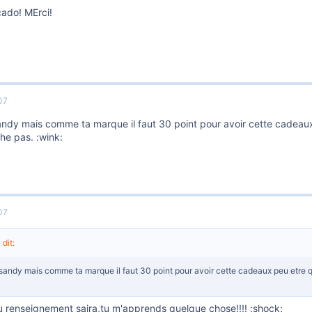
cado! MErci!
07
ndy mais comme ta marque il faut 30 point pour avoir cette cadeaux p
he pas. :wink:
07
 dit:
sandy mais comme ta marque il faut 30 point pour avoir cette cadeaux peu etre qu
u renseignement saira,tu m'apprends quelque chose!!!! :shock: