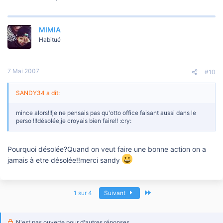
MIMIA
Habitué
7 Mai 2007
#10
SANDY34 a dit:
mince alors!!!je ne pensais pas qu'otto office faisant aussi dans le
perso !!!désolée,je croyais bien faire!! :cry:
Pourquoi désolée?Quand on veut faire une bonne action on a
jamais à etre désolée!!merci sandy
Dernier
1 sur 4
Suivant
N'est pas ouverte pour d'autres réponses.