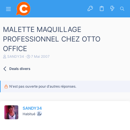
MALETTE MAQUILLAGE
PROFESSIONNEL CHEZ OTTO
OFFICE
A
D
SANDY34
7 Mai 2007
u
a
t
t
Deals divers
e
e
u
d
r
e
d
d
N'est pas ouverte pour d'autres réponses.
e
é
l
b
a
u
d
t
i
SANDY34
s
Habitué
c
u
s