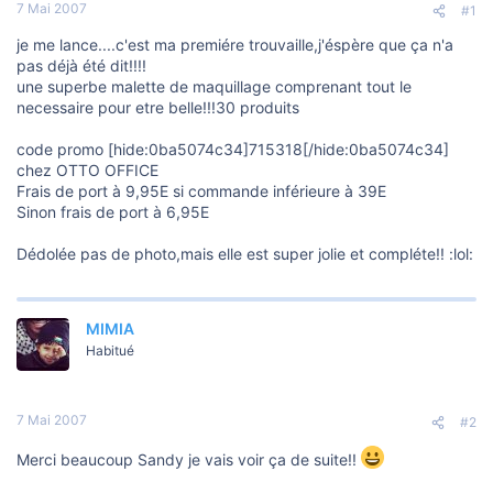
s
7 Mai 2007
#1
i
o
je me lance....c'est ma premiére trouvaille,j'éspère que ça n'a
n
pas déjà été dit!!!!
une superbe malette de maquillage comprenant tout le
necessaire pour etre belle!!!30 produits
code promo [hide:0ba5074c34]715318[/hide:0ba5074c34]
chez OTTO OFFICE
Frais de port à 9,95E si commande inférieure à 39E
Sinon frais de port à 6,95E
Dédolée pas de photo,mais elle est super jolie et compléte!! :lol:
MIMIA
Habitué
7 Mai 2007
#2
Merci beaucoup Sandy je vais voir ça de suite!!