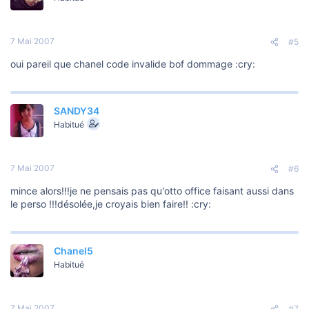
7 Mai 2007
#5
oui pareil que chanel code invalide bof dommage :cry:
SANDY34
Habitué
7 Mai 2007
#6
mince alors!!!je ne pensais pas qu'otto office faisant aussi dans
le perso !!!désolée,je croyais bien faire!! :cry:
Chanel5
Habitué
7 Mai 2007
#7