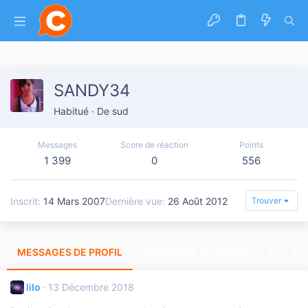
SANDY34
Habitué
·
De
sud
Messages
Score de réaction
Points
1 399
0
556
Inscrit
14 Mars 2007
Dernière vue
26 Août 2012
Trouver
MESSAGES DE PROFIL
DERNIÈRES ACTIVITÉS
DERNIE
lilo
13 Décembre 2018