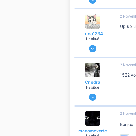
3 479
473
2 Novem
3 810
Up up 
Luna1234
Habitué
5 Mai 2012
1 059
67
2 Novem
760
1522 vo
41
Cnedra
Habitué
30 Décembre 2012
765
78
2 Novem
260
Bonjour
Dammarie les lys
madameverte
Habitué