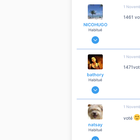
78
1 Novemb
260
1461 vo
Dammarie les lys
NICOHUGO
Habitué
10 Octobre 2008
3 807
385
1 Novemb
3 810
1471vot
dans le froid !!!!
bathory
Habitué
21 Août 2009
868
32
1 Novemb
260
voté
mulhouse
natsay
Habitué
17 Avril 2009