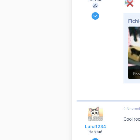
6 Juin 2011
Fichi
13 386
853
10 810
2 Novem
Cool ro
Luna1234
Habitué
5 Mai 2012