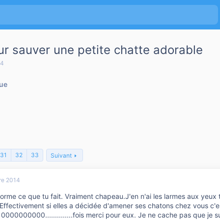
ur sauver une petite chatte adorable
14
que
31
32
33
Suivant
re 2014
orme ce que tu fait. Vraiment chapeau.J'en n'ai les larmes aux yeux 
ffectivement si elles a décidée d'amener ses chatons chez vous c'e
10000000000..............fois merci pour eux. Je ne cache pas que je 