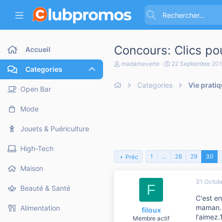
Concours: Clics po
Accueil
A
D
madameverte
22 Septembre 20
Categories
u
a
t
t
Categories
Vie prati
e
e
Open Bar
u
d
r
e
Mode
d
d
e
é
l
b
Jouets & Puériculture
a
u
d
t
High-Tech
i
1
…
28
29
30
Préc
s
c
Maison
u
31 Octob
s
F
Beauté & Santé
s
C'est en
i
o
maman.E
Alimentation
filoux
n
l'aimez.
Membre actif