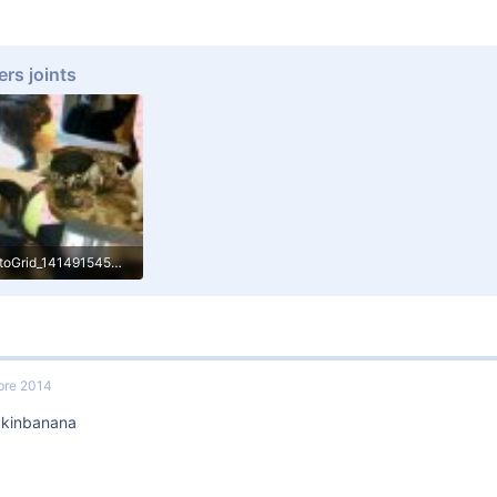
ers joints
PhotoGrid_1414915450198[1].jpg
86.5 KB · Affichages: 239
bre 2014
ckinbanana