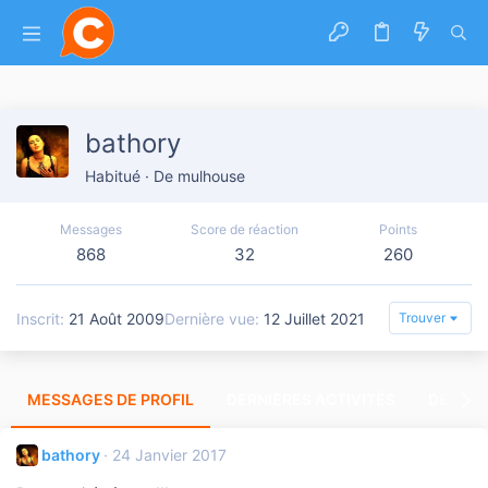
bathory
Habitué
·
De
mulhouse
Messages
Score de réaction
Points
868
32
260
Inscrit
21 Août 2009
Dernière vue
12 Juillet 2021
Trouver
MESSAGES DE PROFIL
DERNIÈRES ACTIVITÉS
DERNIE
bathory
24 Janvier 2017