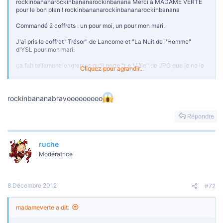
o
rockinbananarockinbananarockinbanana Merci à MADAME VERTE
n
pour le bon plan ! rockinbananarockinbananarockinbanana
Commandé 2 coffrets : un pour moi, un pour mon mari.
J'ai pris le coffret "Trésor" de Lancome et "La Nuit de l'Homme"
d'YSL pour mon mari.
ça fait tellement longtemps qu'il porte "Le Mâle" de JPG que je ne le
Cliquez pour agrandir...
sens plus... je voulais un nouveau parfum pour lui. Par contre, je ne
l'ai jamais senti, je me suis référée aux descriptions et avis du net
pour le choisir. Ce sera la surprise. J'espère ne pas être déçue !
rockinbananabravooooooooo
Répondre
ruche
Modératrice
8 Décembre 2012
#72
madameverte a dit: