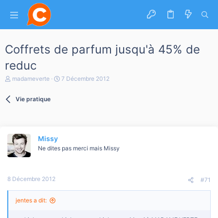
Coffrets de parfum jusqu'à 45% de
reduc
A
D
madameverte
7 Décembre 2012
u
a
t
t
Vie pratique
e
e
u
d
r
e
d
d
e
é
Missy
l
b
a
Ne dites pas merci mais Missy
u
d
t
i
s
8 Décembre 2012
c
#71
u
s
jentes a dit:
s
i