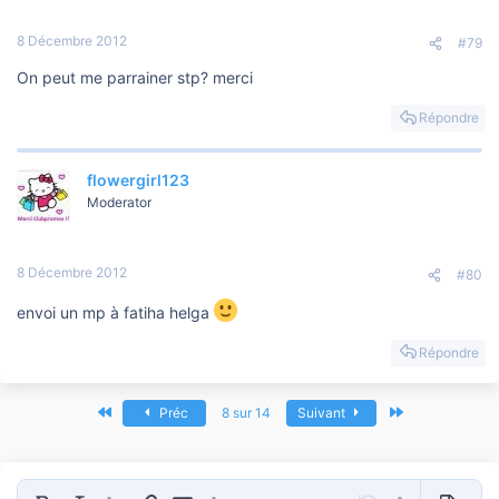
8 Décembre 2012
#79
On peut me parrainer stp? merci
Répondre
flowergirl123
Moderator
8 Décembre 2012
#80
envoi un mp à fatiha helga
Répondre
Premier
Dernier
Préc
8 sur 14
Suivant