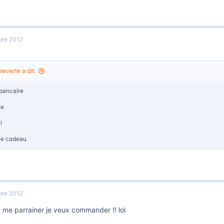
re 2012
verte a dit:
bancaire
ue
l
e cadeau
re 2012
 me parrainer je veux commander !! lol