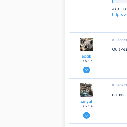
as-tu lu
http://
8 Décemb
Qu avez
eogk
Habitué
9 Décembre 2009
976
31
8 Décemb
260
comman
celyal
Habitué
21 Janvier 2011
3 236
95