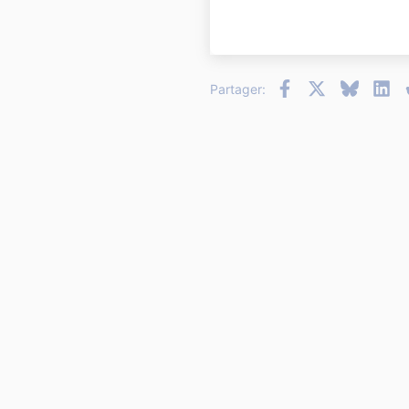
22
26
Facebook
X
Bluesky
Li
Partager: