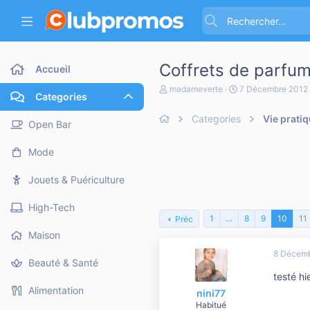
Coffrets de parfu
Accueil
A
D
madameverte
7 Décembre 2012
Categories
u
a
t
t
Categories
Vie prati
e
e
Open Bar
u
d
r
e
Mode
d
d
e
é
l
b
Jouets & Puériculture
a
u
d
t
High-Tech
i
1
…
8
9
10
11
Préc
s
c
Maison
u
8 Décemb
s
Beauté & Santé
s
testé hi
i
o
Alimentation
nini77
n
Habitué