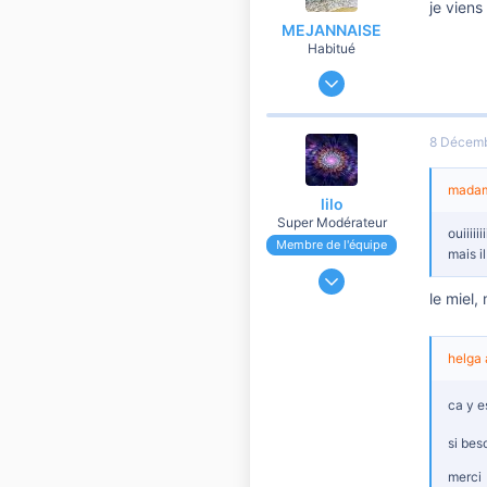
je vien
MEJANNAISE
Habitué
5 Juin 2007
1 118
42
8 Décemb
760
Avignon
madame
lilo
Super Modérateur
ouiiiii
Membre de l'équipe
mais i
13 Mai 2007
le miel,
64 698
15 444
10 810
helga a
ca y e
si bes
merci