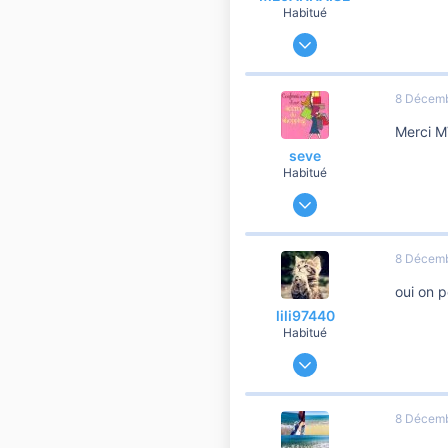
Habitué
5 Juin 2007
1 118
42
8 Décemb
760
Merci 
Avignon
seve
Habitué
9 Février 2010
6 242
296
8 Décemb
3 810
oui on p
49
lili97440
Isère
Habitué
10 Octobre 2012
358
47
8 Décemb
260