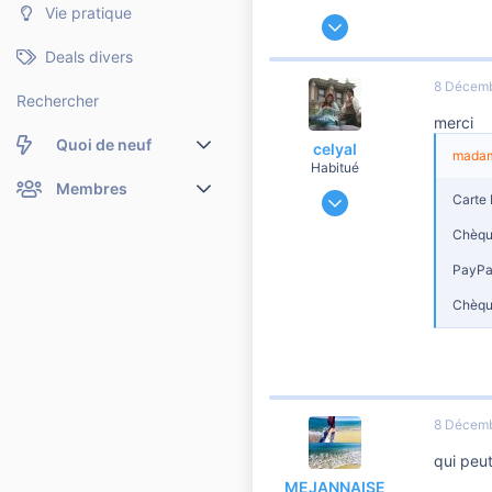
Vie pratique
19 Novembre 2007
6 856
Deals divers
29
8 Décemb
2 010
Rechercher
merci
seine et marne
Quoi de neuf
celyal
madame
Habitué
Nouveaux messages
Membres
21 Janvier 2011
Carte 
3 236
Membres en ligne
Nouveaux messages de profil
Chèq
95
PayPa
2 010
Dernières activités
Nouveaux messages de profil
Chèqu
Rechercher dans les messages de profil
8 Décemb
qui peut
MEJANNAISE