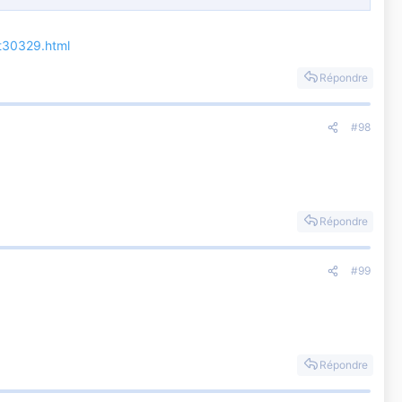
-t30329.html
Répondre
#98
Répondre
#99
Répondre