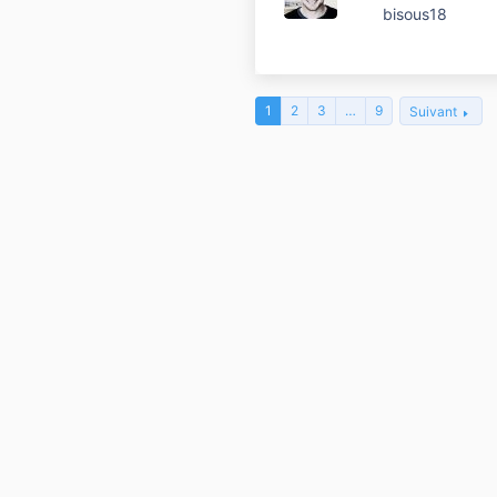
bisous18
1
2
3
…
9
Suivant