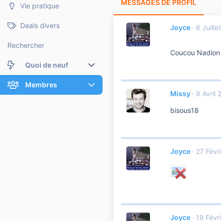
MESSAGES DE PROFIL
DE
Vie pratique
Deals divers
Joyce
6 Juille
Rechercher
Coucou Nadion :i
Quoi de neuf
Nouveaux messages
Membres
Missy
9 Avril
Membres en ligne
Nouveaux messages de profil
bisous18
Dernières activités
Nouveaux messages de profil
Rechercher dans les messages de profil
Joyce
27 Févr
Joyce
19 Févr