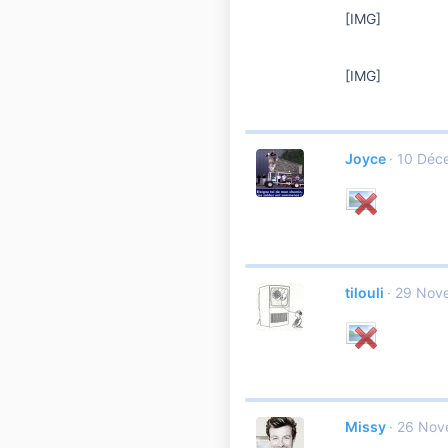
[IMG]
[IMG]
Joyce
10 Déc
tilouli
29 Nov
Missy
26 Nov