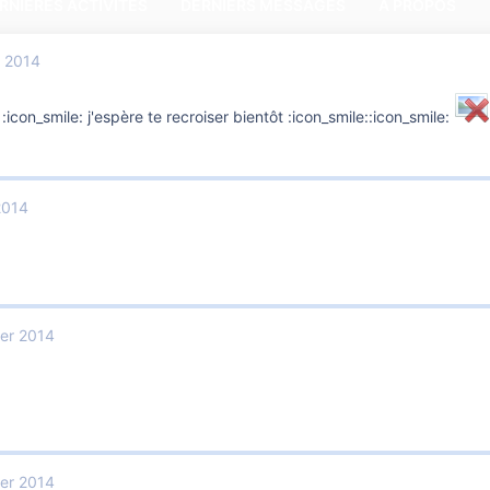
RNIÈRES ACTIVITÉS
DERNIERS MESSAGES
A PROPOS
t 2014
con_smile: j'espère te recroiser bientôt :icon_smile::icon_smile:
 2014
ier 2014
ier 2014