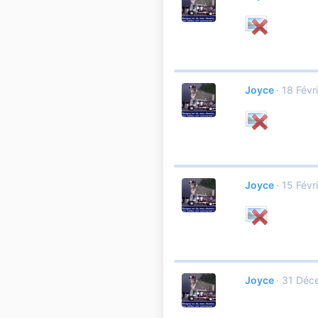
Joyce
18 Févr
Joyce
15 Févr
Joyce
31 Déc