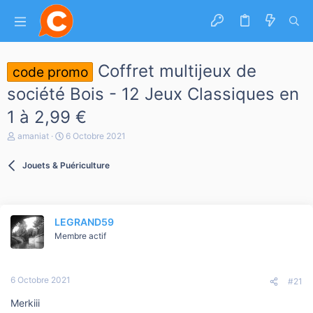
Coffret multijeux de
code promo
société Bois - 12 Jeux Classiques en
1 à 2,99 €
A
D
amaniat
6 Octobre 2021
u
a
t
t
Jouets & Puériculture
e
e
u
d
r
e
d
d
e
é
LEGRAND59
l
b
a
Membre actif
u
d
t
i
s
6 Octobre 2021
c
#21
u
Merkiii
s