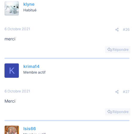
klyne
Habitué
6 Octobre 2021
#26
merci
Répondre
krima14
K
Membre actif
6 Octobre 2021
#27
Merci
Répondre
Isis66