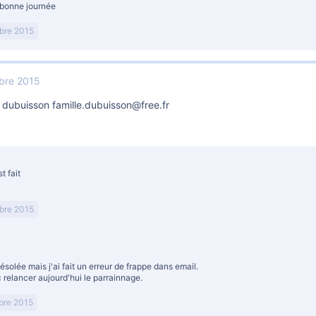
 bonne journée
bre 2015
bre 2015
a dubuisson famille.dubuisson@free.fr
t fait
bre 2015
ésolée mais j'ai fait un erreur de frappe dans email.
c relancer aujourd'hui le parrainnage.
bre 2015