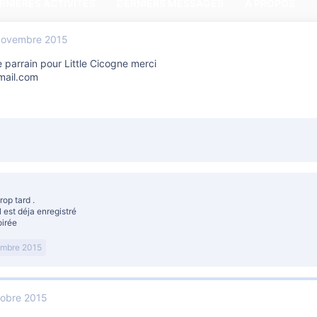
RNIÈRES ACTIVITÉS
DERNIERS MESSAGES
A PROPOS
Novembre 2015
 parrain pour Little Cicogne merci
mail.com
rop tard .
 est déja enregistré
irée
mbre 2015
obre 2015