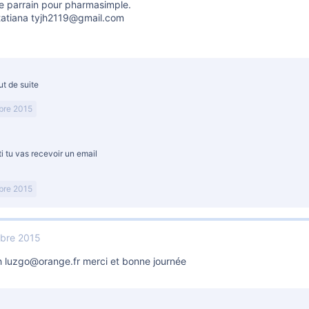
e parrain pour pharmasimple.
tatiana tyjh2119@gmail.com
out de suite
bre 2015
i tu vas recevoir un email
bre 2015
bre 2015
h luzgo@orange.fr merci et bonne journée