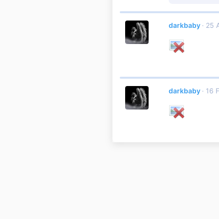
darkbaby
25 A
darkbaby
16 F