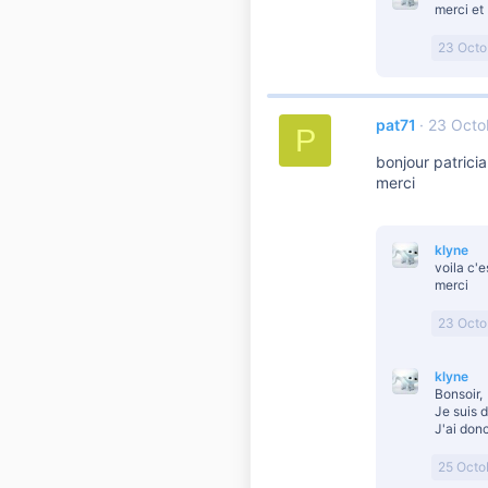
merci et
23 Octo
pat71
23 Octo
P
bonjour patrici
merci
klyne
voila c'es
merci
23 Octo
klyne
Bonsoir,
Je suis d
J'ai don
25 Octo