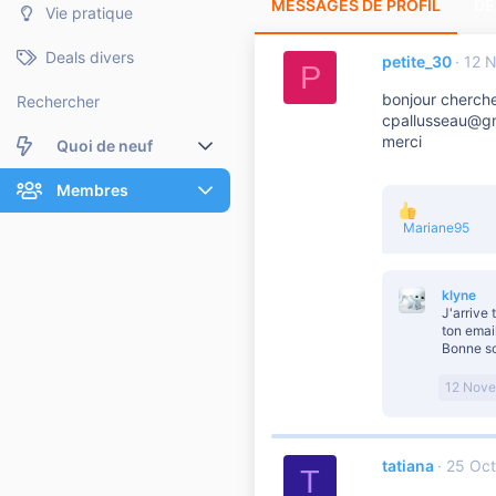
MESSAGES DE PROFIL
DE
Vie pratique
Deals divers
petite_30
12 
P
bonjour cherche
Rechercher
cpallusseau@g
merci
Quoi de neuf
Nouveaux messages
Membres
L
Mariane95
Membres en ligne
Nouveaux messages de profil
e
s
Dernières activités
Nouveaux messages de profil
r
klyne
é
J'arrive t
a
Rechercher dans les messages de profil
ton email
c
Bonne so
t
i
o
12 Nove
n
s
:
tatiana
25 Oct
T