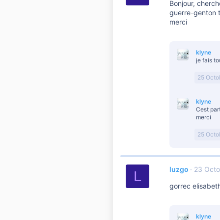
Bonjour, cherch
guerre-genton 
merci
klyne
je fais t
25 Octo
klyne
Cest part
merci
25 Octo
luzgo
23 Octo
L
gorrec elisabet
klyne