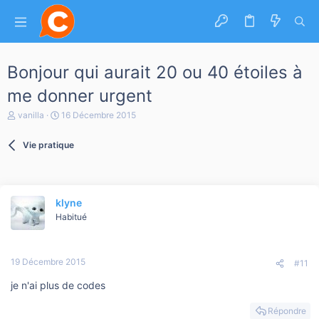
Bonjour qui aurait 20 ou 40 étoiles à
me donner urgent
A
D
vanilla
16 Décembre 2015
u
a
t
t
Vie pratique
e
e
u
d
r
e
d
d
e
é
klyne
l
b
a
Habitué
u
d
t
i
s
19 Décembre 2015
c
#11
u
je n'ai plus de codes
s
s
i
Répondre