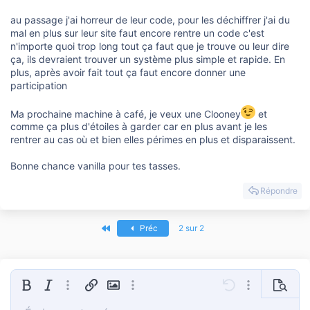
au passage j'ai horreur de leur code, pour les déchiffrer j'ai du
mal en plus sur leur site faut encore rentre un code c'est
n'importe quoi trop long tout ça faut que je trouve ou leur dire
ça, ils devraient trouver un système plus simple et rapide. En
plus, après avoir fait tout ça faut encore donner une
participation
Ma prochaine machine à café, je veux une Clooney
et
comme ça plus d'étoiles à garder car en plus avant je les
rentrer au cas où et bien elles périmes en plus et disparaissent.
Bonne chance vanilla pour tes tasses.
Répondre
Premier
Préc
2 sur 2
Gras
Italique
Plus d'options…
Insérer un lien
Insérer une image
Plus d'options…
Annulé
Plus d'options
Prévisua