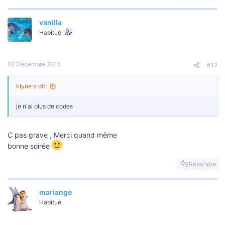
o
n
vanilla
Habitué
22 Décembre 2015
#12
klyne a dit:
je n'ai plus de codes
C pas grave , Merci quand même
bonne soirée
Répondre
mariange
Habitué