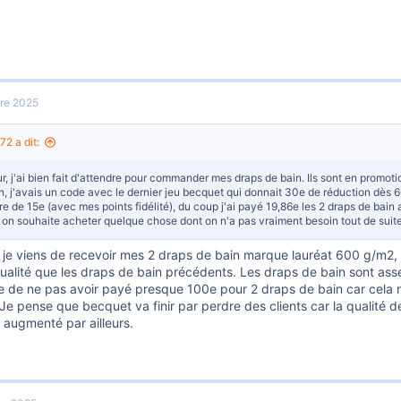
re 2025
2 a dit:
r, j'ai bien fait d'attendre pour commander mes draps de bain. Ils sont en promo
n, j'avais un code avec le dernier jeu becquet qui donnait 30e de réduction dès 
re de 15e (avec mes points fidélité), du coup j'ai payé 19,86e les 2 draps de bain
on souhaite acheter quelque chose dont on n'a pas vraiment besoin tout de suite,
 je viens de recevoir mes 2 draps de bain marque lauréat 600 g/m2, je
lité que les draps de bain précédents. Les draps de bain sont assez 
 de ne pas avoir payé presque 100e pour 2 draps de bain car cela ne 
 Je pense que becquet va finir par perdre des clients car la qualité d
 augmenté par ailleurs.