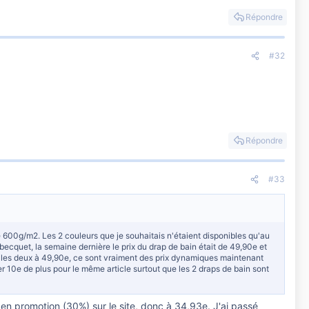
Répondre
#32
Répondre
#33
ige 600g/m2. Les 2 couleurs que je souhaitais n'étaient disponibles qu'au
becquet, la semaine dernière le prix du drap de bain était de 49,90e et
ous les deux à 49,90e, ce sont vraiment des prix dynamiques maintenant
10e de plus pour le même article surtout que les 2 draps de bain sont
 en promotion (30%) sur le site, donc à 34,93e. J'ai passé