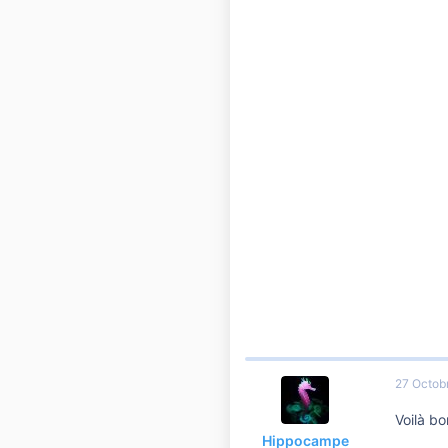
27 Octob
Voilà b
Hippocampe