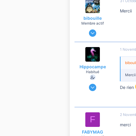
31 Octob
Mercii
bibouille
Membre actif
28 Août 2011
483
23
1 Novemb
60
bibouil
Hippocampe
Habitué
Mercii
9 Décembre 2019
De rien
60 474
6 901
10 810
41
2 Novem
F
merci
FABYMAG