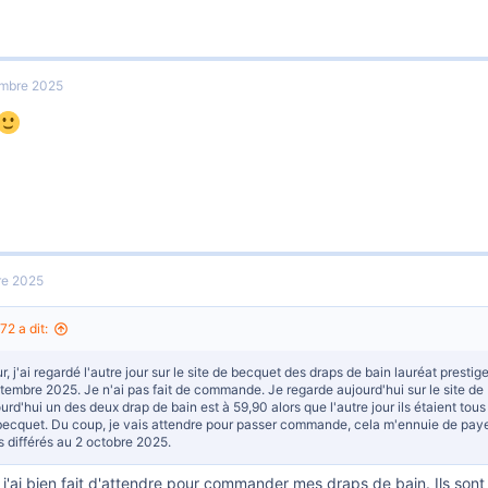
mbre 2025
re 2025
2 a dit:
r, j'ai regardé l'autre jour sur le site de becquet des draps de bain lauréat prest
tembre 2025. Je n'ai pas fait de commande. Je regarde aujourd'hui sur le site de 
ourd'hui un des deux drap de bain est à 59,90 alors que l'autre jour ils étaient t
ecquet. Du coup, je vais attendre pour passer commande, cela m'ennuie de payer 
s différés au 2 octobre 2025.
 j'ai bien fait d'attendre pour commander mes draps de bain. Ils sont