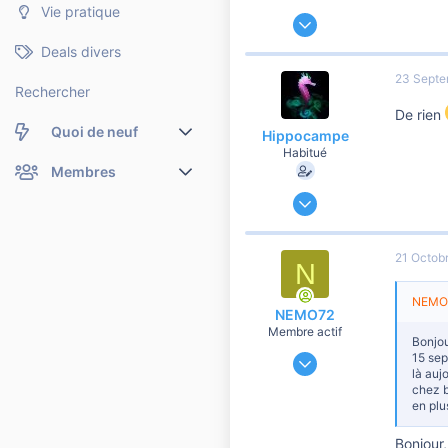
Vie pratique
30 Août 2010
569
Deals divers
352
23 Septe
2 060
Rechercher
De rien
Quoi de neuf
Hippocampe
Habitué
Nouveaux messages
Membres
9 Décembre 2019
Membres en ligne
Nouveaux messages de profil
60 474
6 901
Dernières activités
Nouveaux messages de profil
21 Octob
N
10 810
Rechercher dans les messages de profil
41
NEMO7
NEMO72
Membre actif
Bonjou
8 Avril 2021
15 sep
là auj
595
chez b
11
en plu
60
Bonjour,