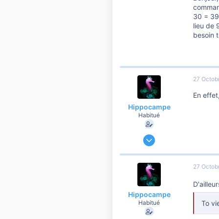
command
30 = 39,
lieu de
besoin t
27 Octob
En effet
Hippocampe
Habitué
9 Décembre 2019
60 474
6 901
27 Octob
10 810
D'ailleu
41
Hippocampe
To vi
Habitué