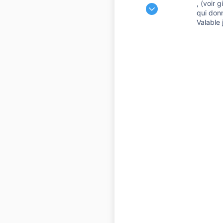
, (voir gi
9 Décembre 2019
qui donn
60 474
Valable
6 901
10 810
41