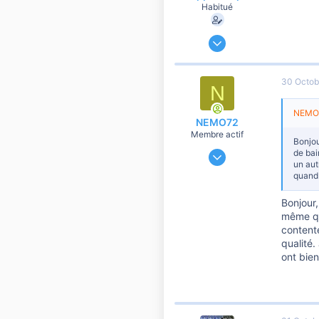
Habitué
9 Décembre 2019
60 474
6 901
30 Octob
N
10 810
41
NEMO7
NEMO72
Membre actif
Bonjou
8 Avril 2021
de bai
un aut
595
quand 
11
Bonjour,
60
même qua
contente
qualité.
ont bien