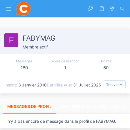
FABYMAG
F
Membre actif
Messages
Score de réaction
Points
180
1
60
Inscrit
3 Janvier 2010
Dernière vue
31 Juillet 2026
Trouver
MESSAGES DE PROFIL
DERNIÈRES ACTIVITÉS
DERNIE
Il n'y a pas encore de message dans le profil de FABYMAG.