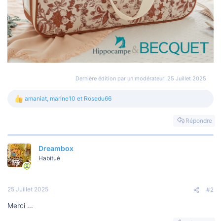
Dernière édition par un modérateur:
25 Juillet 2025
amaniat
,
marine10
et
Rosedu66
L
e
s
Répondre
r
é
a
Dreambox
c
t
Habitué
i
o
n
s
25 Juillet 2025
#2
:
Merci ...