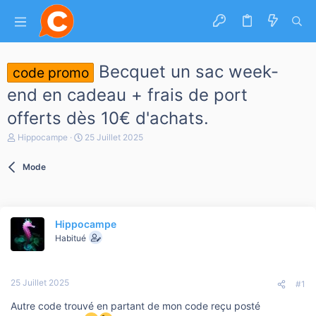
Becquet un sac week-
code promo
end en cadeau + frais de port
offerts dès 10€ d'achats.
A
D
Hippocampe
25 Juillet 2025
u
a
t
t
Mode
e
e
u
d
r
e
d
d
e
é
Hippocampe
l
b
a
Habitué
u
d
t
i
s
25 Juillet 2025
c
#1
u
Autre code trouvé en partant de mon code reçu posté
s