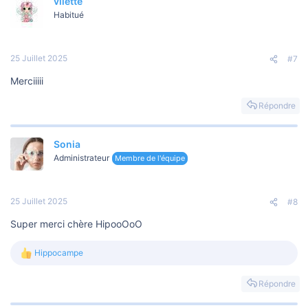
vilette
Habitué
25 Juillet 2025
#7
Merciiiii
Répondre
Sonia
Administrateur
Membre de l'équipe
25 Juillet 2025
#8
Super merci chère HipooOoO
Hippocampe
L
e
s
Répondre
r
é