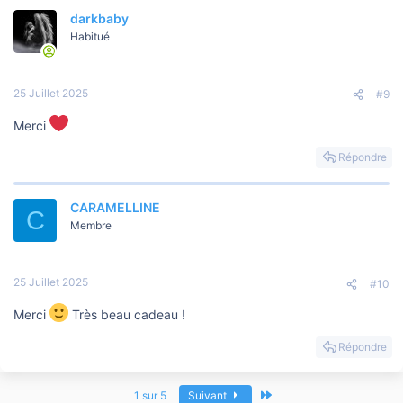
a
darkbaby
c
t
Habitué
i
o
n
s
25 Juillet 2025
#9
:
Merci
Répondre
CARAMELLINE
C
Membre
25 Juillet 2025
#10
Merci
Très beau cadeau !
Répondre
Dernier
1 sur 5
Suivant