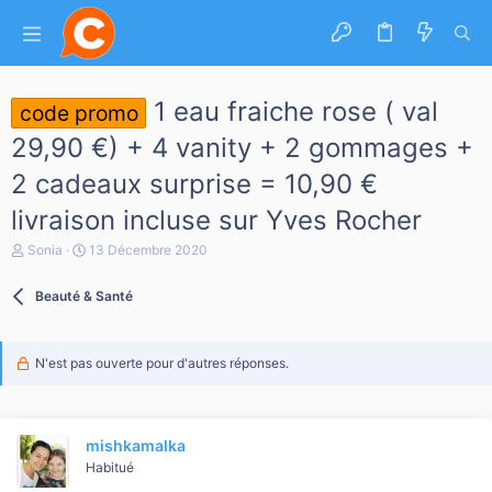
1 eau fraiche rose ( val
code promo
29,90 €) + 4 vanity + 2 gommages +
2 cadeaux surprise = 10,90 €
livraison incluse sur Yves Rocher
A
D
Sonia
13 Décembre 2020
u
a
t
t
Beauté & Santé
e
e
u
d
r
e
d
d
N'est pas ouverte pour d'autres réponses.
e
é
l
b
a
u
d
t
i
mishkamalka
s
Habitué
c