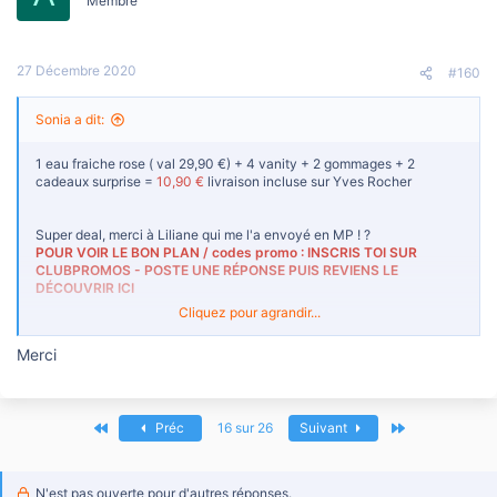
Membre
27 Décembre 2020
#160
Sonia a dit:
1 eau fraiche rose ( val 29,90 €) + 4 vanity + 2 gommages + 2
cadeaux surprise =
10,90 €
livraison incluse sur Yves Rocher
Super deal, merci à Liliane qui me l'a envoyé en MP ! ?
POUR VOIR LE BON PLAN / codes promo : INSCRIS TOI SUR
CLUBPROMOS - POSTE UNE RÉPONSE PUIS REVIENS LE
DÉCOUVRIR ICI
Cliquez pour agrandir...
1 eau fraiche d'une valeur de 29,90 € ( ou autre cadeau au choix)
Merci
Voir la pièce jointe 47218
Premier
Dernier
Préc
16 sur 26
Suivant
Votre vanity + un cadeau
surprise X 2
N'est pas ouverte pour d'autres réponses.