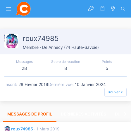
roux74985
Membre
·
De
Annecy (74 Haute-Savoie)
Messages
Score de réaction
Points
28
8
5
Inscrit
28 Février 2019
Dernière vue
10 Janvier 2024
Trouver
MESSAGES DE PROFIL
DERNIÈRES ACTIVITÉS
DERNIE
roux74985
1 Mars 2019