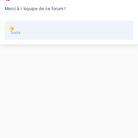
Merci à l 'équipe de ce forum !
L
Sonia
e
s
r
é
a
c
t
i
o
n
s
: