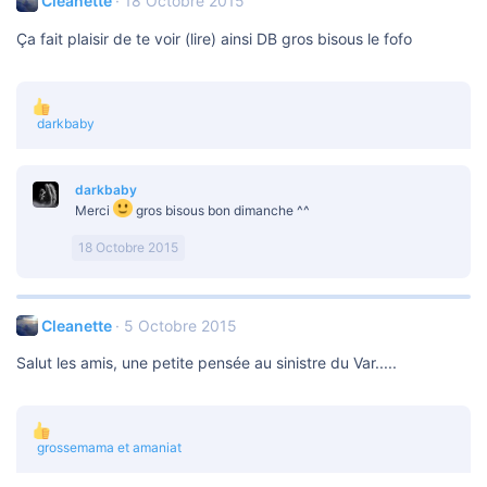
Cleanette
18 Octobre 2015
:
Ça fait plaisir de te voir (lire) ainsi DB gros bisous le fofo
L
darkbaby
e
s
r
darkbaby
é
a
Merci
gros bisous bon dimanche ^^
c
t
18 Octobre 2015
i
o
n
s
Cleanette
5 Octobre 2015
:
Salut les amis, une petite pensée au sinistre du Var.....
L
grossemama
et
amaniat
e
s