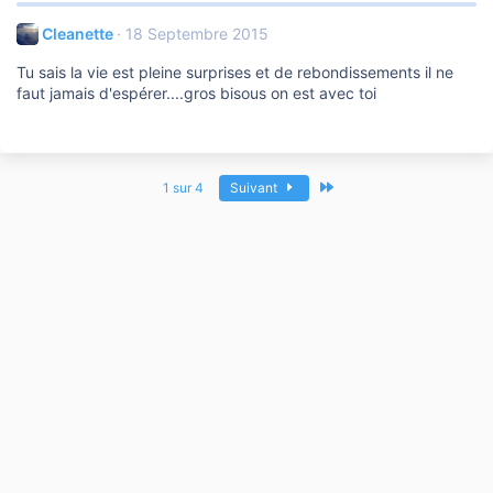
r
é
Cleanette
18 Septembre 2015
a
c
Tu sais la vie est pleine surprises et de rebondissements il ne
t
faut jamais d'espérer....gros bisous on est avec toi
i
o
n
s
:
Dernier
1 sur 4
Suivant