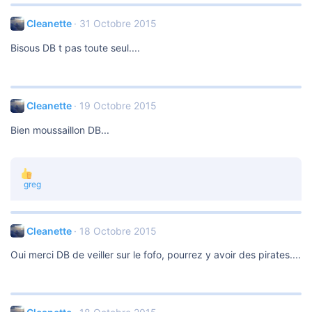
Cleanette
31 Octobre 2015
Bisous DB t pas toute seul....
Cleanette
19 Octobre 2015
Bien moussaillon DB...
L
greg
e
s
r
é
Cleanette
18 Octobre 2015
a
c
Oui merci DB de veiller sur le fofo, pourrez y avoir des pirates....
t
i
o
n
s