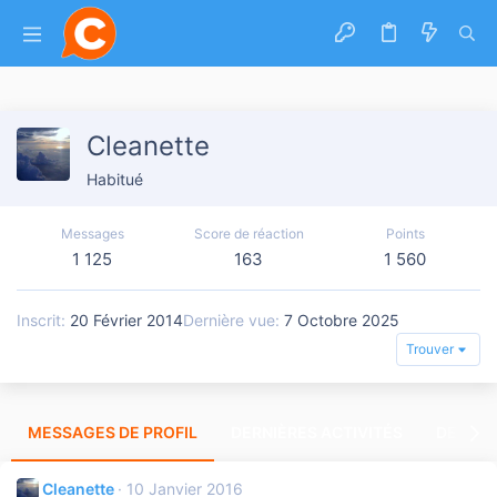
Cleanette
Habitué
Messages
Score de réaction
Points
1 125
163
1 560
Inscrit
20 Février 2014
Dernière vue
7 Octobre 2025
Trouver
MESSAGES DE PROFIL
DERNIÈRES ACTIVITÉS
DERNIE
Cleanette
10 Janvier 2016