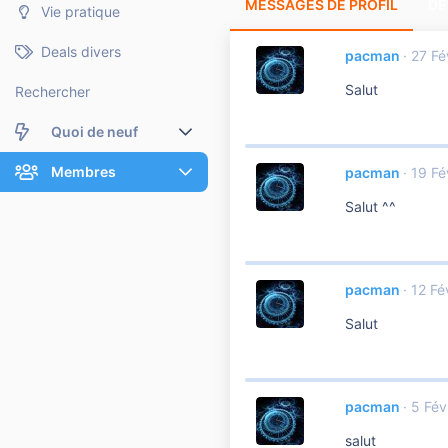
MESSAGES DE PROFIL
DE
Vie pratique
Deals divers
pacman
27 Fé
Salut
Rechercher
Quoi de neuf
Nouveaux messages
Membres
pacman
19 Fé
Salut ^^
Membres en ligne
Nouveaux messages de profil
Dernières activités
Nouveaux messages de profil
pacman
12 Fé
Rechercher dans les messages de profil
Salut
pacman
5 Fév
salut