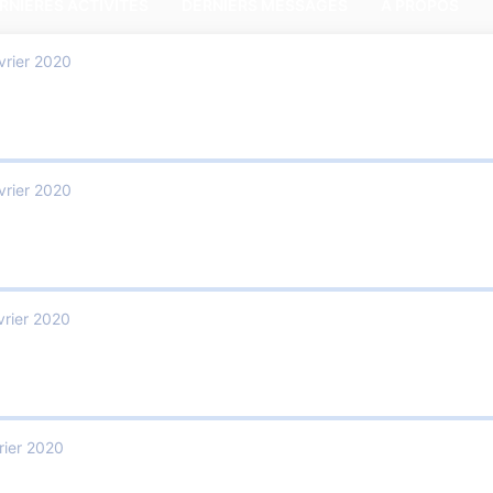
RNIÈRES ACTIVITÉS
DERNIERS MESSAGES
A PROPOS
vrier 2020
vrier 2020
vrier 2020
rier 2020