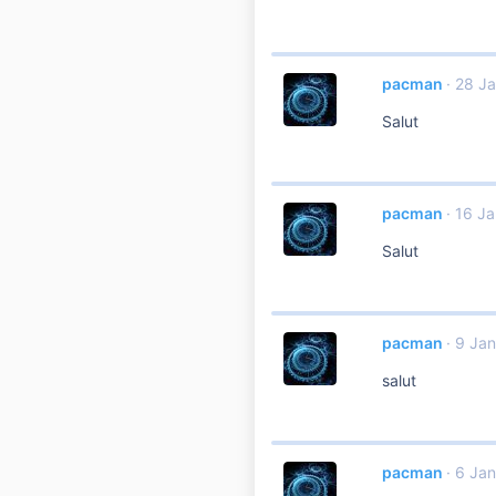
pacman
28 Ja
Salut
pacman
16 Ja
Salut
pacman
9 Jan
salut
pacman
6 Jan