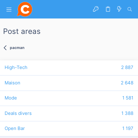
Post areas
pacman
High-Tech
2 887
Maison
2 648
Mode
1 581
Deals divers
1 388
Open Bar
1 197